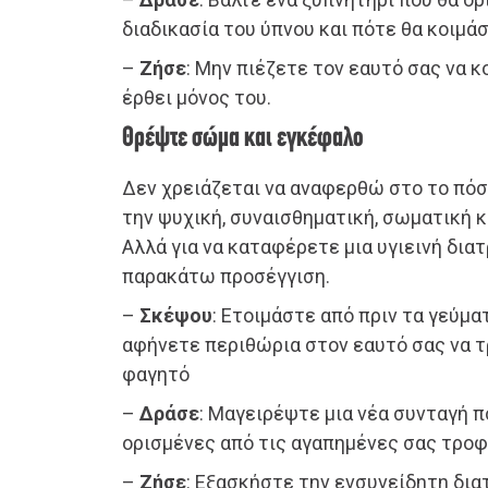
διαδικασία του ύπνου και πότε θα κοιμά
–
Ζήσε
: Μην πιέζετε τον εαυτό σας να κ
έρθει μόνος του.
Θρέψτε σώμα και εγκέφαλο
Δεν χρειάζεται να αναφερθώ στο το πόσ
την ψυχική, συναισθηματική, σωματική κ
Αλλά για να καταφέρετε μια υγιεινή δια
παρακάτω προσέγγιση.
–
Σκέψου
: Ετοιμάστε από πριν τα γεύμα
αφήνετε περιθώρια στον εαυτό σας να τ
φαγητό
–
Δράσε
: Μαγειρέψτε μια νέα συνταγή 
ορισμένες από τις αγαπημένες σας τρο
–
Ζήσε
: Εξασκήστε την ενσυνείδητη δια