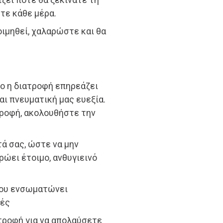
στε κάθε μέρα.
οιμηθεί, χαλαρώστε και θα
ο η διατροφή επηρεάζει
αι πνευματική μας ευεξία.
τροφή, ακολουθήστε την
τά σας, ώστε να μην
ρώει έτοιμο, ανθυγιεινό
που ενσωματώνει
φές
τροφή για να απολαύσετε