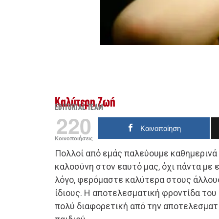
Καλύτερη Ζωή
EDITORIAL TEAM
220
Κοινοποίηση
Κοινοποιήσεις
Πολλοί από εμάς παλεύουμε καθημερινά
καλοσύνη στον εαυτό μας, όχι πάντα με ε
λόγο, φερόμαστε καλύτερα στους άλλους
ίδιους. Η αποτελεσματική φροντίδα του 
πολύ διαφορετική από την αποτελεσματ