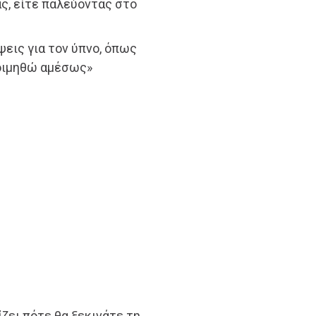
ς, είτε παλεύοντας στο
εις για τον ύπνο, όπως
κοιμηθώ αμέσως»
ίζει πότε θα ξεκινάτε τη