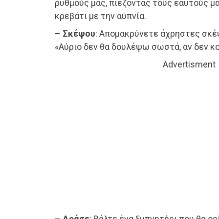
ρυθμούς μας, πιέζοντας τους εαυτούς μα
κρεβάτι με την αϋπνία.
–
Σκέψου
: Απομακρύνετε άχρηστες σκέψ
«Αύριο δεν θα δουλέψω σωστά, αν δεν 
Advertisment
–
Δράσε
: Βάλτε ένα ξυπνητήρι που θα ορ