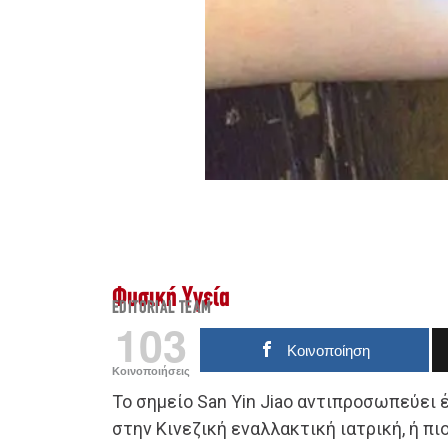
Φυσική Υγεία
EDITORIAL TEAM
103
Κοινοποίηση
Κοινοποιήσεις
Το σημείο San Yin Jiao αντιπροσωπεύει 
στην Κινεζική εναλλακτική ιατρική, ή πι