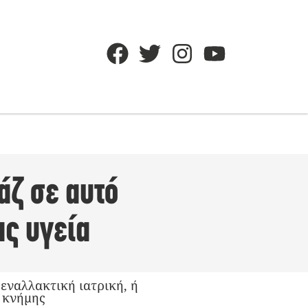
άζ σε αυτό
ας υγεία
 εναλλακτική ιατρική, ή
ς κνήμης