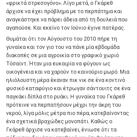
«φρικτά στρεσογόνο». Λίγο μετά, ο Γκάρεθ
άρχισε να έχει πρόβλημα με το περπάτημα και
αναγκάστηκε να πάρει άδεια από τη δουλειά που
αγαπούσε. Και εκείνο τον Ιούνιο έγινε πατέρας.
Θυμάται ότι τον Αύγουστο του 2010 πήρε τη
γυναίκα και τον γιο του να πάνε μία εβδομάδα
διακοπές σε μια αγροικία στο γραφικό χωριό
Τόσαϊντ. Ήταν μια ευκαιρία να φύγουν ως
οικογένεια και να χαρούν το καινούριο μωρό. Μια
ηλιόλουστη μέρα έκαναν πικ νικ σε ένα κοντινό
φυσικό καταφύγιο και έτρωγαν σάντουιτς σε ένα
παγκάκι δίπλα στο ρυάκι. Η γυναίκα του Γκάρεθ
πρότεινε να περπατήσουν μέχρι την άκρη του
νερού, λίγα μόλις μέτρα πιο πέρα, κατεβαίνοντας
ένα σχετικά βραχώδες μονοπάτι. Καθώς ο
Γκάρεθ άρχισε να κατεβαίνει, ένιωσε ότι τα