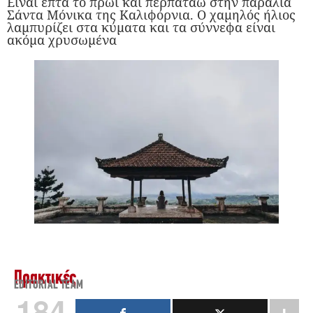
Είναι επτά το πρωί και περπατάω στην παραλία
Σάντα Μόνικα της Καλιφόρνια. Ο χαμηλός ήλιος
λαμπυρίζει στα κύματα και τα σύννεφα είναι
ακόμα χρυσωμένα
Πρακτικές
EDITORIAL TEAM
184