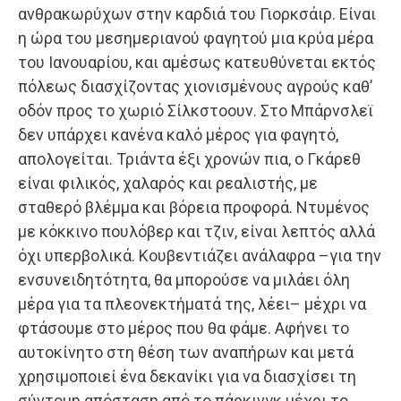
ανθρακωρύχων στην καρδιά του Γιορκσάιρ. Είναι
η ώρα του μεσημεριανού φαγητού μια κρύα μέρα
του Ιανουαρίου, και αμέσως κατευθύνεται εκτός
πόλεως διασχίζοντας χιονισμένους αγρούς καθ’
οδόν προς το χωριό Σίλκστοουν. Στο Μπάρνσλεϊ
δεν υπάρχει κανένα καλό μέρος για φαγητό,
απολογείται. Τριάντα έξι χρονών πια, ο Γκάρεθ
είναι φιλικός, χαλαρός και ρεαλιστής, με
σταθερό βλέμμα και βόρεια προφορά. Ντυμένος
με κόκκινο πουλόβερ και τζιν, είναι λεπτός αλλά
όχι υπερβολικά. Κουβεντιάζει ανάλαφρα –για την
ενσυνειδητότητα, θα μπορούσε να μιλάει όλη
μέρα για τα πλεονεκτήματά της, λέει– μέχρι να
φτάσουμε στο μέρος που θα φάμε. Αφήνει το
αυτοκίνητο στη θέση των αναπήρων και μετά
χρησιμοποιεί ένα δεκανίκι για να διασχίσει τη
σύντομη απόσταση από το πάρκινγκ μέχρι το