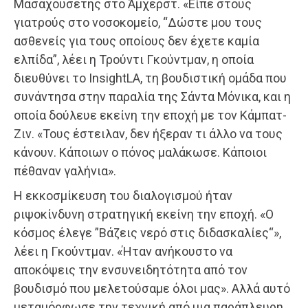
Μασαχουσέτης στο Άμχερστ. «Είπε στους
γιατρούς στο νοσοκομείο, “Δώστε μου τους
ασθενείς για τους οποίους δεν έχετε καμία
ελπίδα”, λέει η Τρούντι Γκούντμαν, η οποία
διευθύνει το InsightLA, τη βουδιστική ομάδα που
συνάντησα στην παραλία της Σάντα Μόνικα, και η
οποία δούλευε εκείνη την εποχή με τον Κάμπατ-
Ζιν. «Τους έστειλαν, δεν ήξεραν τι άλλο να τους
κάνουν. Κάποιων ο πόνος μαλάκωσε. Κάποιοι
πέθαναν γαλήνια».
Η εκκοσμίκευση του διαλογισμού ήταν
ριψοκίνδυνη στρατηγική εκείνη την εποχή. «Ο
κόσμος έλεγε ”Βάζεις νερό στις διδασκαλίες“»,
λέει η Γκούντμαν. «Ήταν ανήκουστο να
αποκόψεις την ενσυνειδητότητα από τον
βουδισμό που μελετούσαμε όλοι μας». Αλλά αυτό
μεταμόρφωσε την τεχνική από μια παράπλευρη