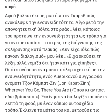
καφέ.
Αφού βολευτήκαμε, ρωτάω τον Γκάρεθ πώς
ανακάλυψε την ενσυνειδητότητα. Λίγο μετά την
απογοητευτική βόλτα στο ρυάκι, λέει, κάποιος
του πρότεινε την ενσυνειδητότητα ως τρόπο για
να αντιμετωπίσει το στρες της διάγνωσης της
σκλήρυνσης κατά πλάκας. «Δεν είχα ιδέα πώς
κάνουν διαλογισμό», μου λέει. «Είχα ακούσει τη
λέξη, αλλά νόμιζα ότι ήταν κάτι για χίπηδες».
Οπότε αγόρασε ένα μπεστ σέλερ σχετικά με την
ενσυνειδητότητα, ενός Αμερικανού συγγραφέα
ονόματι Τζον Κάμπατ-Ζιν (Jon Kabat-Zinn):
Wherever You Go, There You Are («Όπου κι αν πας,
εδώ βρίσκεσαι»). Ξεκίνησε να διαλογίζεται πέντε
λεπτά τη φορά, με έναν κάπως αυτοσχέδιο
τρόπο. Έκλεινε τα μάτια του και μετρούσε τις