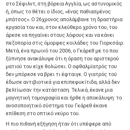
στο Σέφιλντ, στη βόρεια Αγγλία, ως αστυνομικός
ή, όπως το θέτει ο ίδιος, «ένας παθιασμένος
μπάτσος». Ο 26χρονος απολάμβανε τη δραστήρια
εργασία του και, στον ελεύθερο χρόνο του, του
άρεσε να πηγαίνει στους λόφους και να κάνει
πεζοπορία στις όμορφες κοιλάδες του Γιορκσάιρ.
Μετά, ένα πρωινό του 2006, ο Γκάρεθ με το που
ξύπνησε ανακάλυψε ότι η όραση του αριστερού
ματιού του είχε θολώσει. Ο οφθαλμίατρός του
δεν μπόρεσε να βρει τι έφταιγε. Ο γιατρός τού
έδωσε αντιβιοτικά για επιπεφυκίτιδα, αλλά δεν
βελτίωσαν την κατάσταση. Τελικά, έκανε μια
μαγνητική τομογραφία και ήρθε η αποκάλυψη: το
ανοσοποιητικό σύστημα του Γκάρεθ έκανε
επίθεση στο οπτικό νεύρο του.
Η πιο πιθανή εξήγηση ήταν ότι υπέφερε από