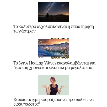
Το καλύτερο αγχολυτικό είναι η παρατήρηση
των άστρων
Το Syros Healing Waves επαναλαμβάνεται για
δεύτερη χρονιά και είναι ακόμα μεγαλύτερο
Κάποια στιγμή κουράζεσαι να προσπαθείς να
είσαι “σωστός”