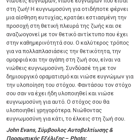
νιώσεις ευγνώμων, νιώσε ευγνώμων που είσαι
στη ζωή! Η ευγνωμοσύνη για οτιδήποτε φέρνει
μια αίσθηση ευτυχίας, κρατάει εστιασμένη την
προσοχή στη θετική πλευρά της ζωής και σε
αναζωογονεί με τον θετικό αντίκτυπο που έχει
στην καθημερινότητά σου. Ο καλύτερος τρόπος
για να πολλαπλασιάσεις την θετικότητα, την
ομορφιά και την αγάπη στη ζωή σου, είναι να
νιώθεις ευγνωμοσύνη. Συνδύασέ τη με τον
δημιουργικό οραματισμό και νιώσε ευγνώμων για
την υλοποίηση του στόχου. Φαντάσου τον στόχο
σου σαν να έχει ήδη υλοποιηθεί και νιώσε
ευγνωμοσύνη για αυτό. Ο στόχος σου θα
υλοποιηθεί γρηγορότερα. Νιώθοντας
ευγνωμοσύνη για κάτι, το έλκεις στη ζωή σου.
John Evans, Σύμβουλος Αυτοβελτίωσης &
Προσωπικής Εξέλιξης
–
Photo: