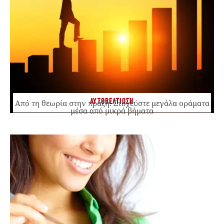
ΑΥΤΟΒΕΛΤΙΩΣΗ
Από τη θεωρία στην πράξη: Στοχεύστε μεγάλα οράματα
μέσα από μικρά βήματα