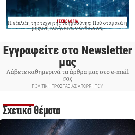
ΤΕΧΝΟΛΟΓΙΑ
Η εξέλιξη της τεχνητής νοημοσύνης: Πού σταματά η
μηχανή και ξεκινά ο άνθρωπος;
Εγγραφείτε στο Newsletter
μας
Λάβετε καθημερινά τα άρθρα μας στο e-mail
σας
ΠΟΛΙΤΙΚΗ ΠΡΟΣΤΑΣΙΑΣ ΑΠΟΡΡΗΤΟΥ
Σχετικά Θέματα