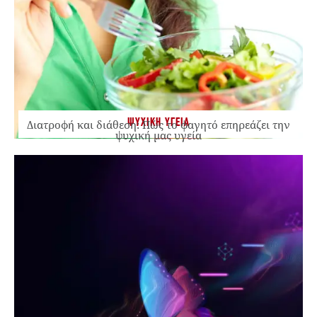
ΨΥΧΙΚΗ ΥΓΕΙΑ
Διατροφή και διάθεση: Πώς το φαγητό επηρεάζει την
ψυχική μας υγεία