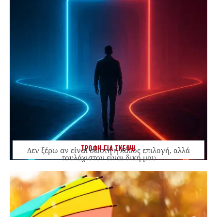
ΤΡΟΦΗ ΓΙΑ ΣΚΕΨΗ
Δεν ξέρω αν είναι σωστή ή λάθος επιλογή, αλλά
τουλάχιστον είναι δική μου