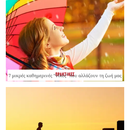
ΠΡΑΚΤΙΚΕΣ
7 μικρές καθημερινές “νίκες” που αλλάζουν τη ζωή μας