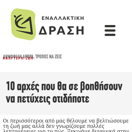
ΔΗΜΟΦΙΛΉ ΆΡΘΡΑ
,
ΤΡΌΠΟΣ ΝΑ ΖΕΙΣ
ΚΑΛΎΤΕΡΗ ΖΩΉ
10 αρχές που θα σε βοηθήσουν
να πετύχεις οτιδήποτε
Οι περισσότεροι από μας θέλουμε να βελτιώσουμε
τη ζωή μας αλλά δεν γνωρίζουμε πολλές
λεπτομέρειες για το πώς. Ξεκινάμε δυναμικά στην