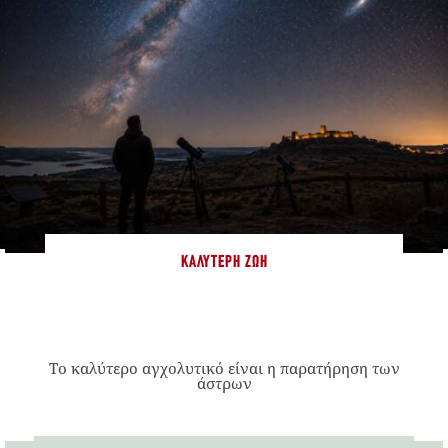
ΚΑΛΎΤΕΡΗ ΖΩΉ
Το καλύτερο αγχολυτικό είναι η παρατήρηση των
άστρων