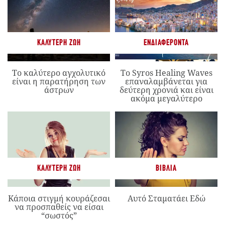
ΚΑΛΎΤΕΡΗ ΖΩΉ
ΕΝΔΙΑΦΈΡΟΝΤΑ
Το καλύτερο αγχολυτικό
Το Syros Healing Waves
είναι η παρατήρηση των
επαναλαμβάνεται για
άστρων
δεύτερη χρονιά και είναι
ακόμα μεγαλύτερο
ΚΑΛΎΤΕΡΗ ΖΩΉ
ΒΙΒΛΊΑ
Κάποια στιγμή κουράζεσαι
Αυτό Σταματάει Εδώ
να προσπαθείς να είσαι
“σωστός”