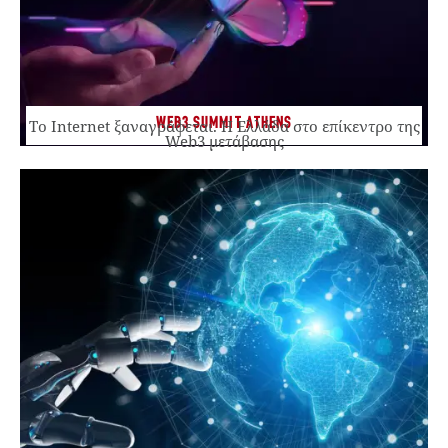
WEB3 SUMMIT ATHENS
Το Internet ξαναγράφεται. Η Ελλάδα στο επίκεντρο της
Web3 μετάβασης