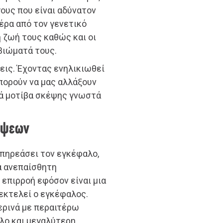
ους που είναι αδύνατον
έρα από τον γενετικό
η ζωή τους καθώς και οι
βιώματά τους.
εις. Έχοντας ενηλικιωθεί
πορούν να μας αλλάξουν
ρά μοτίβα σκέψης γνωστά
πόψεων
 επηρεάσει τον εγκέφαλο,
α ανεπαίσθητη
 επιρροή εφόσον είναι μια
 εκτελεί ο εγκέφαλος.
ερινά με περαιτέρω
όλο και μεγαλύτερη