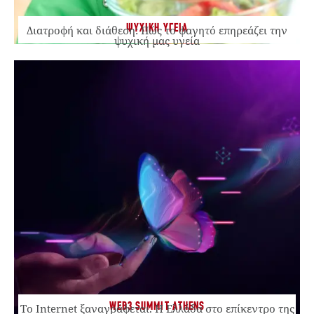
ΨΥΧΙΚΗ ΥΓΕΙΑ
Διατροφή και διάθεση: Πώς το φαγητό επηρεάζει την
ψυχική μας υγεία
WEB3 SUMMIT ATHENS
Το Internet ξαναγράφεται. Η Ελλάδα στο επίκεντρο της