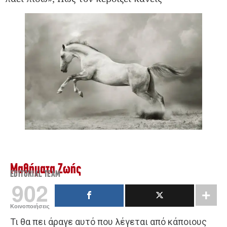
Μαθήματα Ζωής
EDITORIAL TEAM
902
Κοινοποιήσεις
Τι θα πει άραγε αυτό που λέγεται από κάποιους