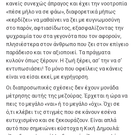
κανείς συνεχώς άπραγος και έχει την νοοτροπία
«πέσε μήλο να σε φάω», διαφορετικά μήπως
«κερδίζει» να μαθαίνει να ζει με ευγνωμοσύνη
στο παρόν, αφτιασίδωτος, εξασφαλίζοντας την
ψυχραιμία του στα γεγονότα που τον αφορούν,
πλησιέστερα στον άνθρωπο που ζει στον επίγειο
παράδεισο και τον αξιοποιεί. Tα πράγματα
κυλούν όπως ξέρουν. Η ζωή ξέρει, ασ’ την να σ’
εντυπωσιάσει! Το μόνο που οφείλεις να κάνεις
είναι να είσαι εκεί, με εγρήγορση.
Οι διαπροσωπικές σχέσεις δεν έχουν μονάδα
μέτρησης αυτής της μεζούρας. Έρχεται η ώρα να
πεις το μεγάλο «ναι» ή το μεγάλο «όχι». Όχι σε
ό,τι κλέβει τις στιγμές που σε κάνουν εσένα
ευτυχισμένο και σε ξεκουράζουν. Είναι απλά
αυτό που σημειώνει εύστοχα η Κική Δημουλά: