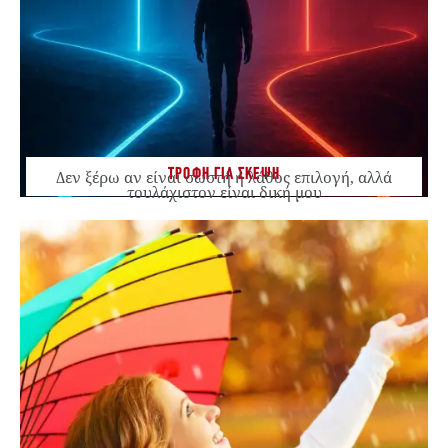
ΤΡΟΦΗ ΓΙΑ ΣΚΕΨΗ
Δεν ξέρω αν είναι σωστή ή λάθος επιλογή, αλλά
τουλάχιστον είναι δική μου