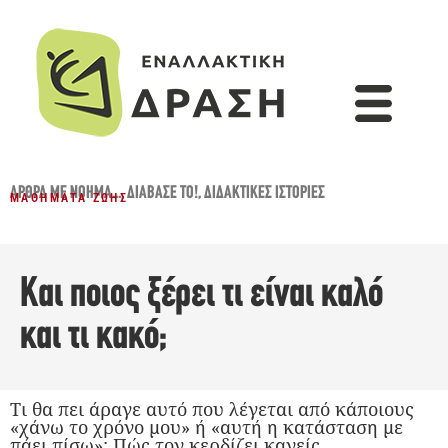
ΆΡΘΡΑ ΜΕ ΝΌΗΜΑ...
,
ΔΙΆΒΑΣΈ ΤΟ!
,
ΔΙΔΑΚΤΙΚΈΣ ΙΣΤΟΡΊΕΣ
ΜΑΘΉΜΑΤΑ ΖΩΉΣ
Και ποιος ξέρει τι είναι καλό
και τι κακό;
Τι θα πει άραγε αυτό που λέγεται από κάποιους
«χάνω το χρόνο μου» ή «αυτή η κατάσταση με
πάει πίσω»; Πώς τον κερδίζει κανείς