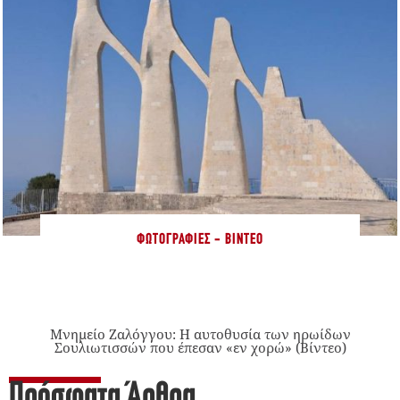
ΦΩΤΟΓΡΑΦΊΕΣ - ΒΊΝΤΕΟ
Μνημείο Ζαλόγγου: Η αυτοθυσία των ηρωίδων
Σουλιωτισσών που έπεσαν «εν χορώ» (Βίντεο)
Πρόσφατα Άρθρα