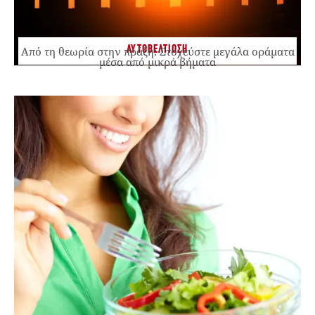
ΑΥΤΟΒΕΛΤΙΩΣΗ
Από τη θεωρία στην πράξη: Στοχεύστε μεγάλα οράματα
μέσα από μικρά βήματα