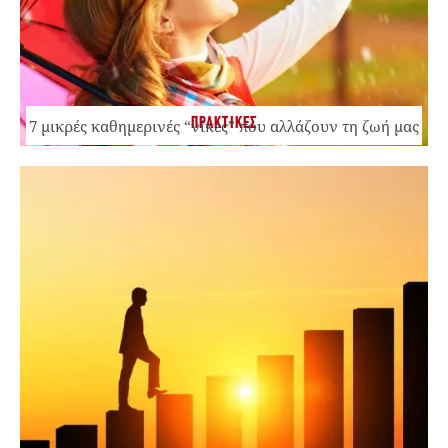
ΠΡΑΚΤΙΚΕΣ
7 μικρές καθημερινές “νίκες” που αλλάζουν τη ζωή μας