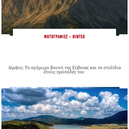
ΦΩΤΟΓΡΑΦΊΕΣ - ΒΊΝΤΕΟ
Δίρφυς: Το αγέρωχο βουνό της Εύβοιας και τα στολίδια
στους πρόποδές του