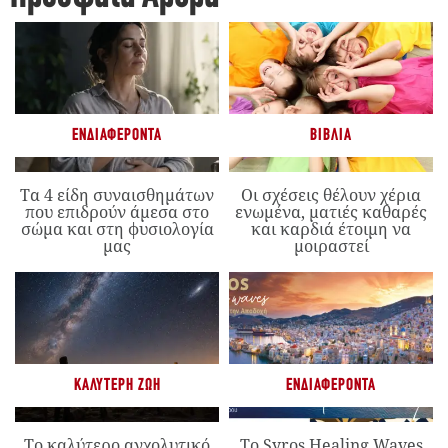
ΕΝΔΙΑΦΈΡΟΝΤΑ
ΒΙΒΛΊΑ
Τα 4 είδη συναισθημάτων
Οι σχέσεις θέλουν χέρια
που επιδρούν άμεσα στο
ενωμένα, ματιές καθαρές
σώμα και στη φυσιολογία
και καρδιά έτοιμη να
μας
μοιραστεί
ΚΑΛΎΤΕΡΗ ΖΩΉ
ΕΝΔΙΑΦΈΡΟΝΤΑ
Το καλύτερο αγχολυτικό
Το Syros Healing Waves