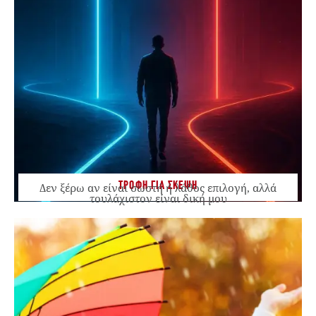
ΤΡΟΦΗ ΓΙΑ ΣΚΕΨΗ
Δεν ξέρω αν είναι σωστή ή λάθος επιλογή, αλλά
τουλάχιστον είναι δική μου