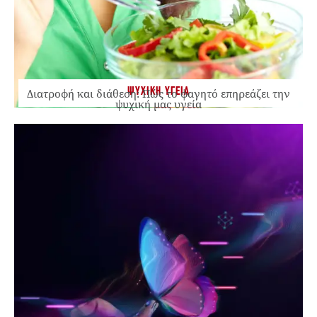
ΨΥΧΙΚΗ ΥΓΕΙΑ
Διατροφή και διάθεση: Πώς το φαγητό επηρεάζει την
ψυχική μας υγεία