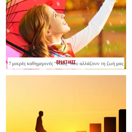
ΠΡΑΚΤΙΚΕΣ
7 μικρές καθημερινές “νίκες” που αλλάζουν τη ζωή μας