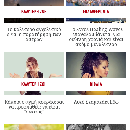
ΚΑΛΎΤΕΡΗ ΖΩΉ
ΕΝΔΙΑΦΈΡΟΝΤΑ
Το καλύτερο αγχολυτικό
Το Syros Healing Waves
είναι η παρατήρηση των
επαναλαμβάνεται για
άστρων
δεύτερη χρονιά και είναι
ακόμα μεγαλύτερο
ΚΑΛΎΤΕΡΗ ΖΩΉ
ΒΙΒΛΊΑ
Κάποια στιγμή κουράζεσαι
Αυτό Σταματάει Εδώ
να προσπαθείς να είσαι
“σωστός”