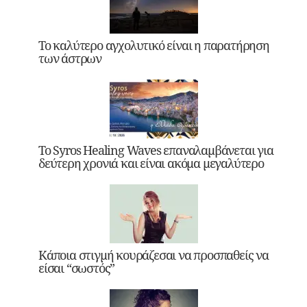
Το καλύτερο αγχολυτικό είναι η παρατήρηση
των άστρων
Το Syros Healing Waves επαναλαμβάνεται για
δεύτερη χρονιά και είναι ακόμα μεγαλύτερο
Κάποια στιγμή κουράζεσαι να προσπαθείς να
είσαι “σωστός”