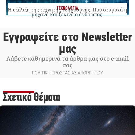
ΤΕΧΝΟΛΟΓΙΑ
Η εξέλιξη της τεχνητής νοημοσύνης: Πού σταματά η
μηχανή και ξεκινά ο άνθρωπος;
Εγγραφείτε στο Newsletter
μας
Λάβετε καθημερινά τα άρθρα μας στο e-mail
σας
ΠΟΛΙΤΙΚΗ ΠΡΟΣΤΑΣΙΑΣ ΑΠΟΡΡΗΤΟΥ
Σχετικά Θέματα