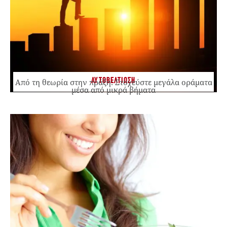
ΑΥΤΟΒΕΛΤΙΩΣΗ
Από τη θεωρία στην πράξη: Στοχεύστε μεγάλα οράματα
μέσα από μικρά βήματα