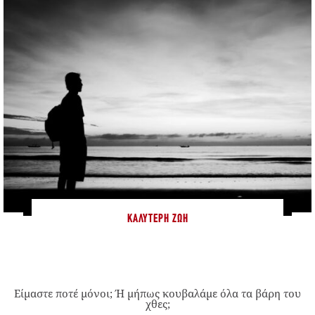
ΚΑΛΎΤΕΡΗ ΖΩΉ
Είμαστε ποτέ μόνοι; Ή μήπως κουβαλάμε όλα τα βάρη του
χθες;