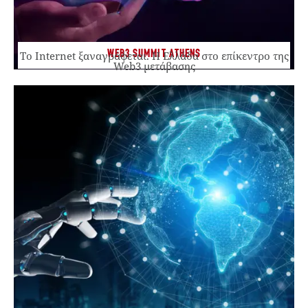
WEB3 SUMMIT ATHENS
Το Internet ξαναγράφεται. Η Ελλάδα στο επίκεντρο της
Web3 μετάβασης