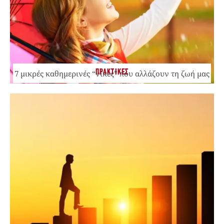
ΠΡΑΚΤΙΚΕΣ
7 μικρές καθημερινές “νίκες” που αλλάζουν τη ζωή μας