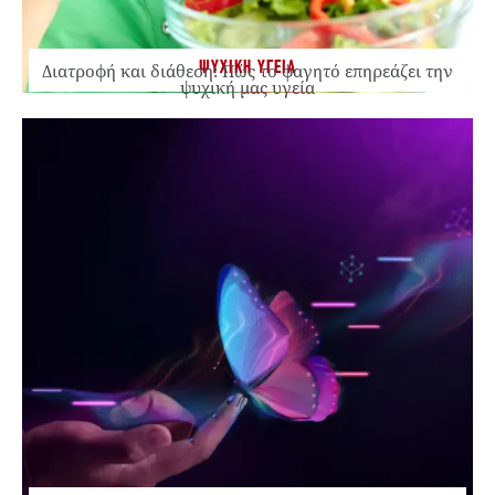
ΨΥΧΙΚΗ ΥΓΕΙΑ
Διατροφή και διάθεση: Πώς το φαγητό επηρεάζει την
ψυχική μας υγεία