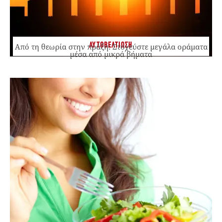
ΑΥΤΟΒΕΛΤΙΩΣΗ
Από τη θεωρία στην πράξη: Στοχεύστε μεγάλα οράματα
μέσα από μικρά βήματα