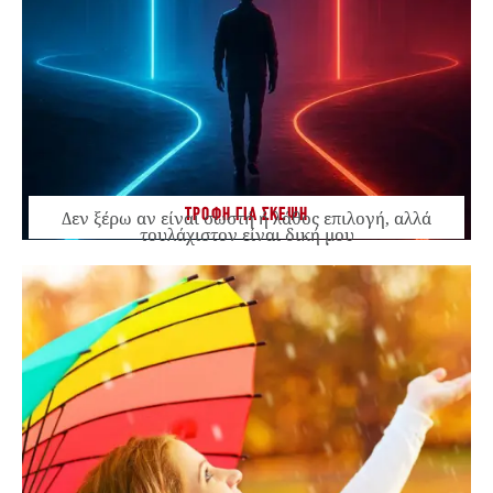
ΤΡΟΦΗ ΓΙΑ ΣΚΕΨΗ
Δεν ξέρω αν είναι σωστή ή λάθος επιλογή, αλλά
τουλάχιστον είναι δική μου