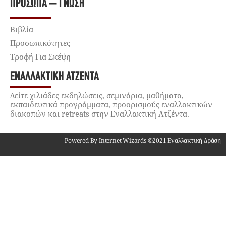
ΠΡΌΣΩΠΑ – ΓΝΏΣΗ
Βιβλία
Προσωπικότητες
Τροφή Για Σκέψη
ΕΝΑΛΛΑΚΤΙΚΉ ΑΤΖΈΝΤΑ
Δείτε χιλιάδες εκδηλώσεις, σεμινάρια, μαθήματα,
εκπαιδευτικά προγράμματα, προορισμούς εναλλακτικών
διακοπών και retreats στην Εναλλακτική Ατζέντα.
Powered By Internet Wizards ©2021 Εναλλακτική Δράση