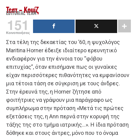
Τεστ - Κουίζ
EDITORIAL TEAM
151
Κοινοποιήσεις
Στα τέλη της δεκαετίας του ’60, η ψυχολόγος
Maritina Horner έδειξε ιδιαίτερο ερευνητικό
ενδιαφέρον για την έννοια του “φόβου
επιτυχίας”, όταν επισήμανε πως οι γυναίκες
είχαν περισσότερες πιθανότητες να εμφανίσουν
μια τέτοια τάση σε σύγκριση με τους άνδρες.
Στην έρευνά της, η Horner ζήτησε από
φοιτήτριες να γράψουν μια παράγραφο ως
συμπλήρωμα στην πρόταση «Μετά τις πρώτες
εξετάσεις της, η Ann περνά στην κορυφή της
τάξης της στο τμήμα ιατρικής…». Η ίδια πρόταση
δόθηκε και στους άντρες, μόνο που το όνομα