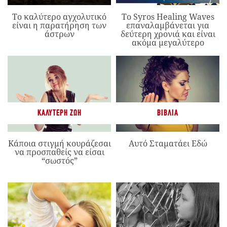
Το καλύτερο αγχολυτικό
Το Syros Healing Waves
είναι η παρατήρηση των
επαναλαμβάνεται για
άστρων
δεύτερη χρονιά και είναι
ακόμα μεγαλύτερο
ΚΑΛΎΤΕΡΗ ΖΩΉ
ΒΙΒΛΊΑ
Κάποια στιγμή κουράζεσαι
Αυτό Σταματάει Εδώ
να προσπαθείς να είσαι
“σωστός”