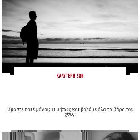
ΚΑΛΎΤΕΡΗ ΖΩΉ
Είμαστε ποτέ μόνοι; Ή μήπως κουβαλάμε όλα τα βάρη του
χθες;