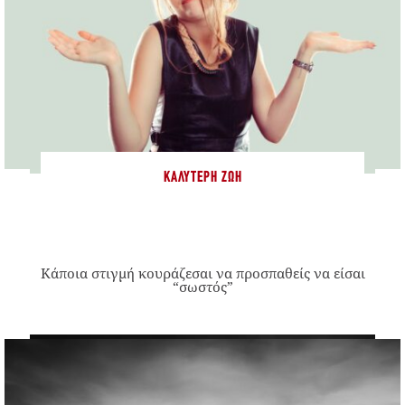
ΚΑΛΎΤΕΡΗ ΖΩΉ
Κάποια στιγμή κουράζεσαι να προσπαθείς να είσαι
“σωστός”