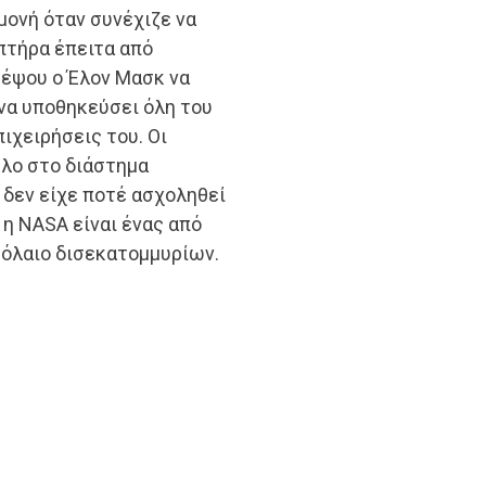
μονή όταν συνέχιζε να
πτήρα έπειτα από
κέψου ο Έλον Μασκ να
να υποθηκεύσει όλη του
πιχειρήσεις του. Οι
υλο στο διάστημα
 δεν είχε ποτέ ασχοληθεί
 η ΝΑSΑ είναι ένας από
βόλαιο δισεκατομμυρίων.