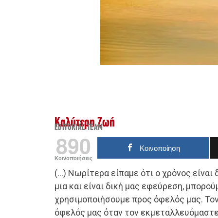
Καλύτερη Ζωή
EDITORIAL TEAM
890
Κοινοποίηση
Κοινοποιήσεις
(…) Νωρίτερα είπαμε ότι ο χρόνος είναι 
μια και είναι δική μας εφεύρεση, μπορού
χρησιμοποιήσουμε προς όφελός μας. Το
όφελός μας όταν τον εκμεταλλευόμαστε