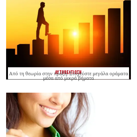
ΑΥΤΟΒΕΛΤΙΩΣΗ
Από τη θεωρία στην πράξη: Στοχεύστε μεγάλα οράματα
μέσα από μικρά βήματα