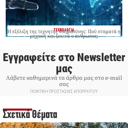
ΤΕΧΝΟΛΟΓΙΑ
Η εξέλιξη της τεχνητής νοημοσύνης: Πού σταματά η
μηχανή και ξεκινά ο άνθρωπος;
Εγγραφείτε στο Newsletter
μας
Λάβετε καθημερινά τα άρθρα μας στο e-mail
σας
ΠΟΛΙΤΙΚΗ ΠΡΟΣΤΑΣΙΑΣ ΑΠΟΡΡΗΤΟΥ
Σχετικά Θέματα