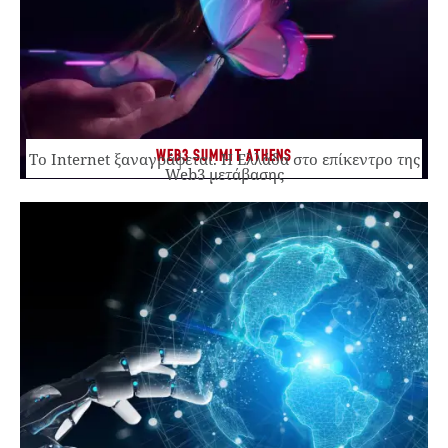
WEB3 SUMMIT ATHENS
Το Internet ξαναγράφεται. Η Ελλάδα στο επίκεντρο της
Web3 μετάβασης