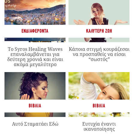
ΕΝΔΙΑΦΈΡΟΝΤΑ
ΚΑΛΎΤΕΡΗ ΖΩΉ
Το Syros Healing Waves
Κάποια στιγμή κουράζεσαι
επαναλαμβάνεται για
να προσπαθείς να είσαι
δεύτερη χρονιά και είναι
“σωστός”
ακόμα μεγαλύτερο
ΒΙΒΛΊΑ
ΒΙΒΛΊΑ
Αυτό Σταματάει Εδώ
Ευτυχία έναντι
ικανοποίησης