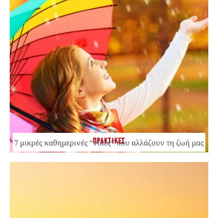
ΠΡΑΚΤΙΚΕΣ
7 μικρές καθημερινές “νίκες” που αλλάζουν τη ζωή μας