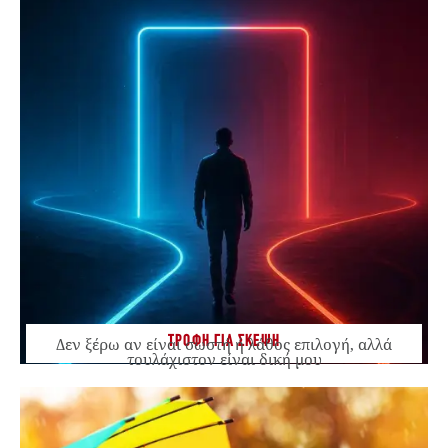
ΤΡΟΦΗ ΓΙΑ ΣΚΕΨΗ
Δεν ξέρω αν είναι σωστή ή λάθος επιλογή, αλλά
τουλάχιστον είναι δική μου