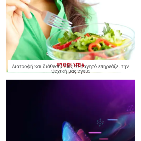
ΨΥΧΙΚΗ ΥΓΕΙΑ
Διατροφή και διάθεση: Πώς το φαγητό επηρεάζει την
ψυχική μας υγεία