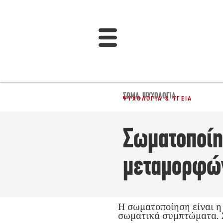
ΣΏΜΑ
,
ΨΥΧΟΛΟΓΊΑ
ΨΥΧΟΛΟΓΊΑ & ΥΓΕΊΑ
Σωματοποίη
μεταμορφών
Η σωματοποίηση είναι 
σωματικά συμπτώματα. Σ