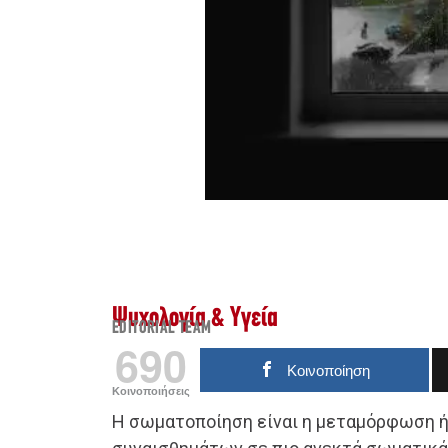
Ψυχολογία & Υγεία
EDITORIAL TEAM
690
Κοινοποίηση
Κοινοποιήσεις
Η σωματοποίηση είναι η μεταμόρφωση 