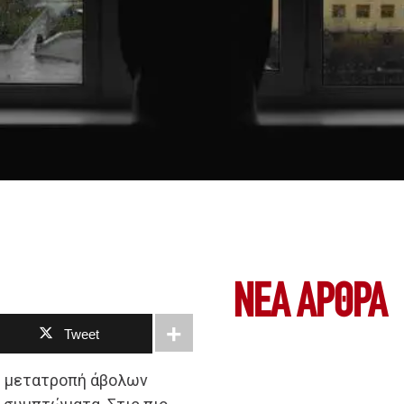
ΝΕΑ ΆΡΘΡΑ
Tweet
ή μετατροπή άβολων