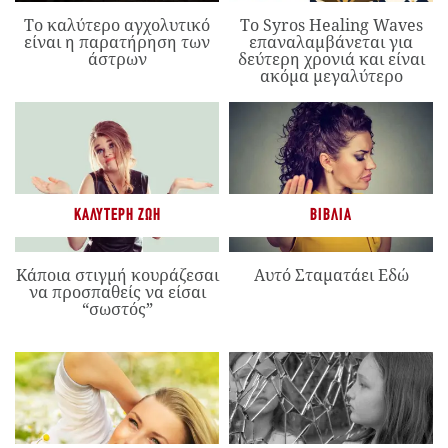
Το καλύτερο αγχολυτικό
Το Syros Healing Waves
είναι η παρατήρηση των
επαναλαμβάνεται για
άστρων
δεύτερη χρονιά και είναι
ακόμα μεγαλύτερο
ΚΑΛΎΤΕΡΗ ΖΩΉ
ΒΙΒΛΊΑ
Κάποια στιγμή κουράζεσαι
Αυτό Σταματάει Εδώ
να προσπαθείς να είσαι
“σωστός”