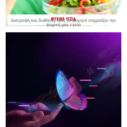
ΨΥΧΙΚΗ ΥΓΕΙΑ
Διατροφή και διάθεση: Πώς το φαγητό επηρεάζει την
ψυχική μας υγεία