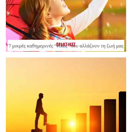
ΠΡΑΚΤΙΚΕΣ
7 μικρές καθημερινές “νίκες” που αλλάζουν τη ζωή μας