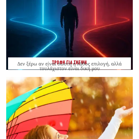
ΤΡΟΦΗ ΓΙΑ ΣΚΕΨΗ
Δεν ξέρω αν είναι σωστή ή λάθος επιλογή, αλλά
τουλάχιστον είναι δική μου