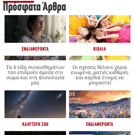
Πρόσφατα Άρθρα
ΕΝΔΙΑΦΈΡΟΝΤΑ
ΒΙΒΛΊΑ
Τα 4 είδη συναισθημάτων
Οι σχέσεις θέλουν χέρια
που επιδρούν άμεσα στο
ενωμένα, ματιές καθαρές
σώμα και στη φυσιολογία
και καρδιά έτοιμη να
μας
μοιραστεί
ΚΑΛΎΤΕΡΗ ΖΩΉ
ΕΝΔΙΑΦΈΡΟΝΤΑ