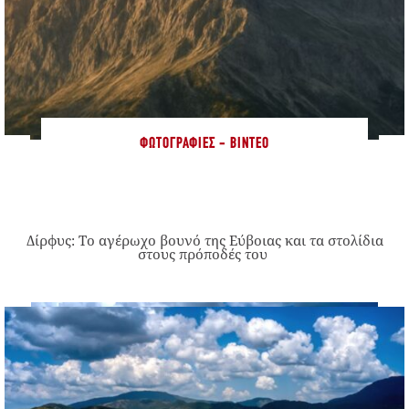
ΦΩΤΟΓΡΑΦΊΕΣ - ΒΊΝΤΕΟ
Δίρφυς: Το αγέρωχο βουνό της Εύβοιας και τα στολίδια
στους πρόποδές του