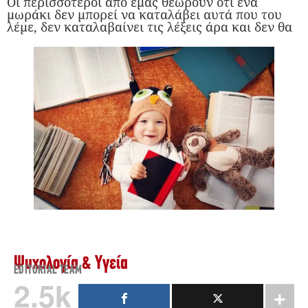
Οι περισσότεροι από εμάς θεωρούν ότι ένα
μωράκι δεν μπορεί να καταλάβει αυτά που του
λέμε, δεν καταλαβαίνει τις λέξεις άρα και δεν θα
Ψυχολογία & Υγεία
EDITORIAL TEAM
2.5k