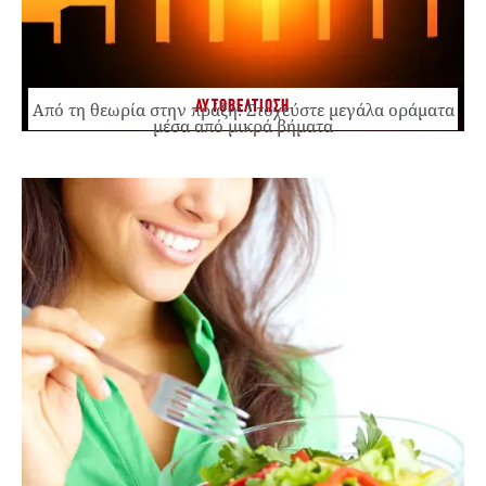
ΑΥΤΟΒΕΛΤΙΩΣΗ
Από τη θεωρία στην πράξη: Στοχεύστε μεγάλα οράματα
μέσα από μικρά βήματα