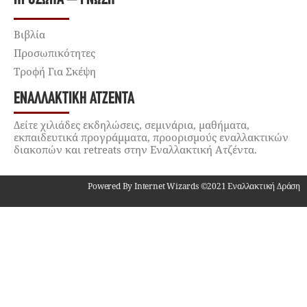
Βιβλία
Προσωπικότητες
Τροφή Για Σκέψη
ΕΝΑΛΛΑΚΤΙΚΉ ΑΤΖΈΝΤΑ
Δείτε χιλιάδες εκδηλώσεις, σεμινάρια, μαθήματα,
εκπαιδευτικά προγράμματα, προορισμούς εναλλακτικών
διακοπών και retreats στην Εναλλακτική Ατζέντα.
Powered By Internet Wizards ©2021 Εναλλακτική Δράση