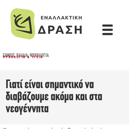
ΓΟΝΕΊΣ
,
ΠΑΙΔΙΆ
,
ΨΥΧΟΛΟΓΊΑ
ΨΥΧΟΛΟΓΊΑ & ΥΓΕΊΑ
Γιατί είναι σημαντικό να
διαβάζουμε ακόμα και στα
νεογέννητα