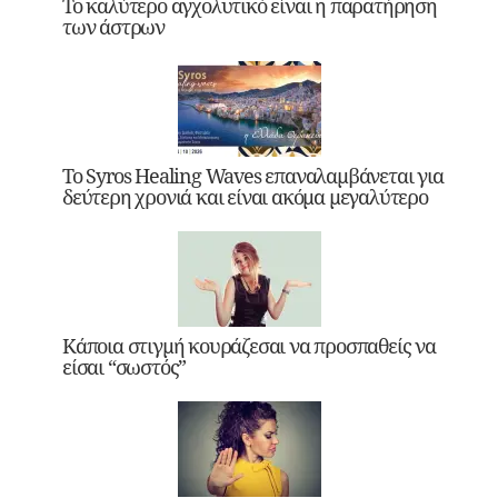
Το καλύτερο αγχολυτικό είναι η παρατήρηση
των άστρων
Το Syros Healing Waves επαναλαμβάνεται για
δεύτερη χρονιά και είναι ακόμα μεγαλύτερο
Κάποια στιγμή κουράζεσαι να προσπαθείς να
είσαι “σωστός”