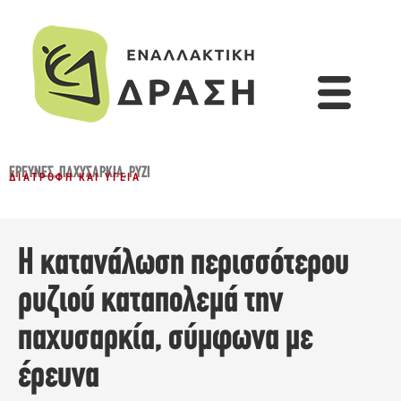
ΈΡΕΥΝΕΣ
,
ΠΑΧΥΣΑΡΚΊΑ
,
ΡΎΖΙ
ΔΙΑΤΡΟΦΉ ΚΑΙ ΥΓΕΊΑ
Η κατανάλωση περισσότερου
ρυζιού καταπολεμά την
παχυσαρκία, σύμφωνα με
έρευνα