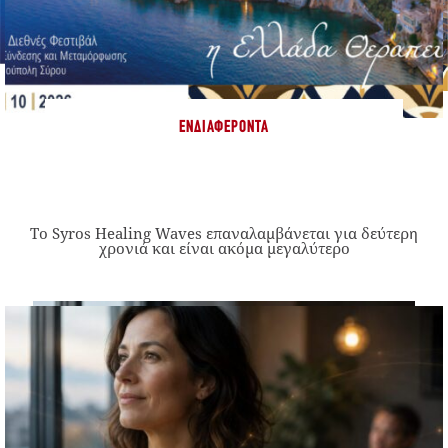
ΕΝΔΙΑΦΈΡΟΝΤΑ
Το Syros Healing Waves επαναλαμβάνεται για δεύτερη
χρονιά και είναι ακόμα μεγαλύτερο