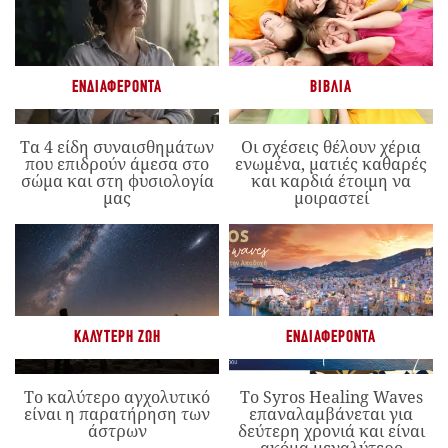
ΕΝΔΙΑΦΈΡΟΝΤΑ
ΒΙΒΛΊΑ
Τα 4 είδη συναισθημάτων
Οι σχέσεις θέλουν χέρια
που επιδρούν άμεσα στο
ενωμένα, ματιές καθαρές
σώμα και στη φυσιολογία
και καρδιά έτοιμη να
μας
μοιραστεί
ΚΑΛΎΤΕΡΗ ΖΩΉ
ΕΝΔΙΑΦΈΡΟΝΤΑ
Το καλύτερο αγχολυτικό
Το Syros Healing Waves
είναι η παρατήρηση των
επαναλαμβάνεται για
άστρων
δεύτερη χρονιά και είναι
ακόμα μεγαλύτερο