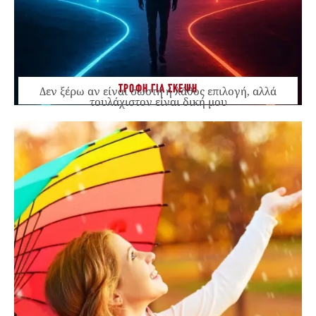
ΤΡΟΦΗ ΓΙΑ ΣΚΕΨΗ
Δεν ξέρω αν είναι σωστή ή λάθος επιλογή, αλλά
τουλάχιστον είναι δική μου