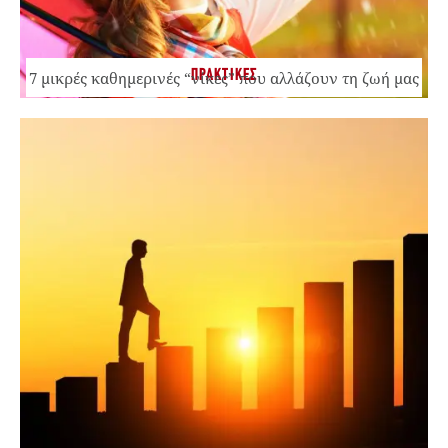
ΠΡΑΚΤΙΚΕΣ
7 μικρές καθημερινές “νίκες” που αλλάζουν τη ζωή μας