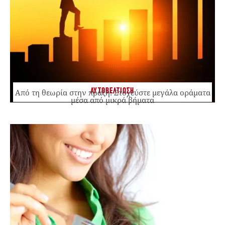
ΑΥΤΟΒΕΛΤΙΩΣΗ
Από τη θεωρία στην πράξη: Στοχεύστε μεγάλα οράματα
μέσα από μικρά βήματα