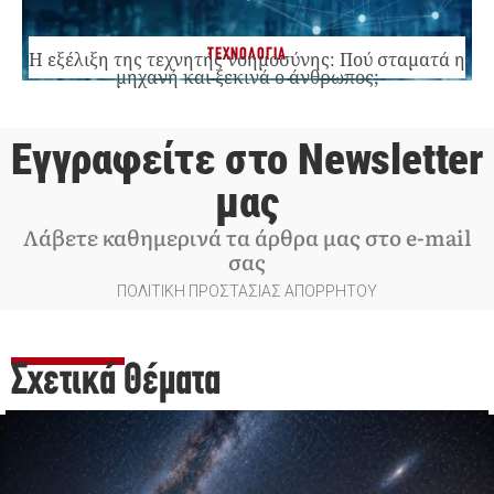
ΤΕΧΝΟΛΟΓΙΑ
Η εξέλιξη της τεχνητής νοημοσύνης: Πού σταματά η
μηχανή και ξεκινά ο άνθρωπος;
Εγγραφείτε στο Newsletter
μας
Λάβετε καθημερινά τα άρθρα μας στο e-mail
σας
ΠΟΛΙΤΙΚΗ ΠΡΟΣΤΑΣΙΑΣ ΑΠΟΡΡΗΤΟΥ
Σχετικά Θέματα