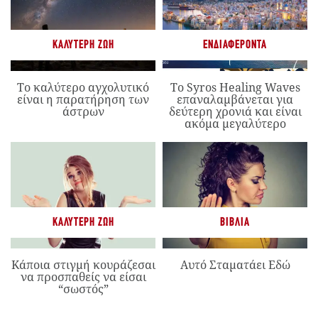
ΚΑΛΎΤΕΡΗ ΖΩΉ
ΕΝΔΙΑΦΈΡΟΝΤΑ
Το καλύτερο αγχολυτικό
Το Syros Healing Waves
είναι η παρατήρηση των
επαναλαμβάνεται για
άστρων
δεύτερη χρονιά και είναι
ακόμα μεγαλύτερο
ΚΑΛΎΤΕΡΗ ΖΩΉ
ΒΙΒΛΊΑ
Κάποια στιγμή κουράζεσαι
Αυτό Σταματάει Εδώ
να προσπαθείς να είσαι
“σωστός”