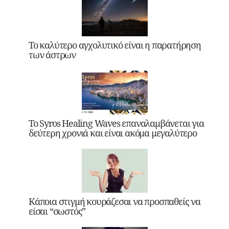
Το καλύτερο αγχολυτικό είναι η παρατήρηση
των άστρων
Το Syros Healing Waves επαναλαμβάνεται για
δεύτερη χρονιά και είναι ακόμα μεγαλύτερο
Κάποια στιγμή κουράζεσαι να προσπαθείς να
είσαι “σωστός”