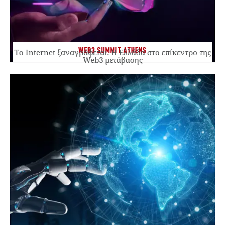
WEB3 SUMMIT ATHENS
Το Internet ξαναγράφεται. Η Ελλάδα στο επίκεντρο της
Web3 μετάβασης