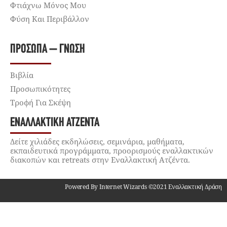
Φτιάχνω Μόνος Μου
Φύση Και Περιβάλλον
ΠΡΌΣΩΠΑ – ΓΝΏΣΗ
Βιβλία
Προσωπικότητες
Τροφή Για Σκέψη
ΕΝΑΛΛΑΚΤΙΚΉ ΑΤΖΈΝΤΑ
Δείτε χιλιάδες εκδηλώσεις, σεμινάρια, μαθήματα,
εκπαιδευτικά προγράμματα, προορισμούς εναλλακτικών
διακοπών και retreats στην Εναλλακτική Ατζέντα.
Powered By Internet Wizards ©2021 Εναλλακτική Δράση