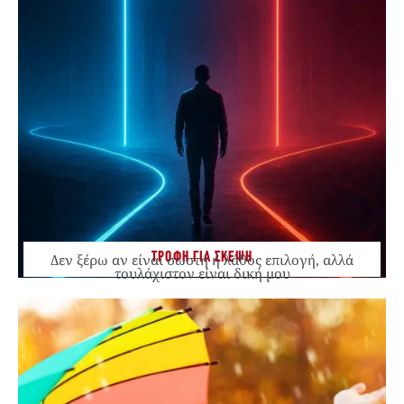
ΤΡΟΦΗ ΓΙΑ ΣΚΕΨΗ
Δεν ξέρω αν είναι σωστή ή λάθος επιλογή, αλλά
τουλάχιστον είναι δική μου