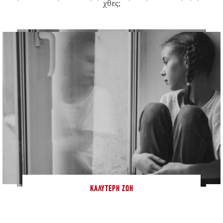
χθες;
ΚΑΛΎΤΕΡΗ ΖΩΉ