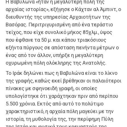
Η Βαβυλώνα «ήταν η μεγαλύτερη πόλη της
αρχαίας ιστορίας», εξήγησε ο Κάχταν αλ Άμπιντ, ο
διευθυντής της υπηρεσίας Αρχαιοτήτων της
Βασόρας. Περιτριγυρισμένη από ένα τεράστιο
τείχος, που είχε συνολικό μήκος 85χλμ., ύψος
που έφθανε τα 50 μ. και κάπου τριακόσιους
εξήντα πύργους σε απόσταση πενήντα μέτρων ο
ένας από τον άλλον, υπήρξε η μεγαλύτερη
οχυρωμένη πόλη ολόκληρης της Ανατολής.
Το Ιράκ δηλώνει πως η Βαβυλώνα είναι το λίκνο
της γραφής, καθώς εκεί βρέθηκαν οι παλαιότεροι
πίνακες με σφηνοειδή γραφή, οι οποίες
υπολογίστηκε ότι χαράχτηκαν πριν από περίπου
5.500 χρόνια. Εκτός από αυτό το πολύτιμο
χαρακτηριστικό, η αρχαία πόλη μαγεύει με την
ιστορία, τη μυθολογία της, την περίφημη Πύλη
της Ιστάρ και φυσικά τους κρεμαστούς της