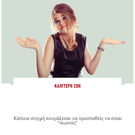
ΚΑΛΎΤΕΡΗ ΖΩΉ
Κάποια στιγμή κουράζεσαι να προσπαθείς να είσαι
“σωστός”