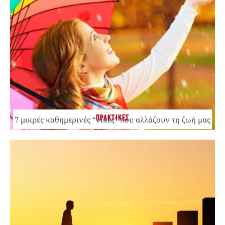
ΠΡΑΚΤΙΚΕΣ
7 μικρές καθημερινές “νίκες” που αλλάζουν τη ζωή μας