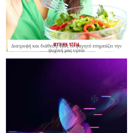
ΨΥΧΙΚΗ ΥΓΕΙΑ
Διατροφή και διάθεση: Πώς το φαγητό επηρεάζει την
ψυχική μας υγεία