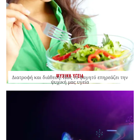
ΨΥΧΙΚΗ ΥΓΕΙΑ
Διατροφή και διάθεση: Πώς το φαγητό επηρεάζει την
ψυχική μας υγεία