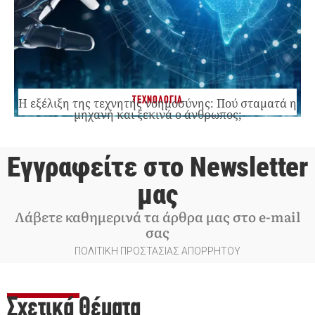
ΤΕΧΝΟΛΟΓΙΑ
Η εξέλιξη της τεχνητής νοημοσύνης: Πού σταματά η
μηχανή και ξεκινά ο άνθρωπος;
Εγγραφείτε στο Newsletter
μας
Λάβετε καθημερινά τα άρθρα μας στο e-mail
σας
ΠΟΛΙΤΙΚΗ ΠΡΟΣΤΑΣΙΑΣ ΑΠΟΡΡΗΤΟΥ
Σχετικά Θέματα