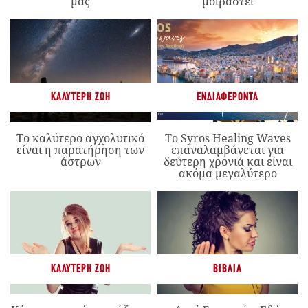
μας
μοιραστεί
ΚΑΛΎΤΕΡΗ ΖΩΉ
ΕΝΔΙΑΦΈΡΟΝΤΑ
Το καλύτερο αγχολυτικό
Το Syros Healing Waves
είναι η παρατήρηση των
επαναλαμβάνεται για
άστρων
δεύτερη χρονιά και είναι
ακόμα μεγαλύτερο
ΚΑΛΎΤΕΡΗ ΖΩΉ
ΒΙΒΛΊΑ