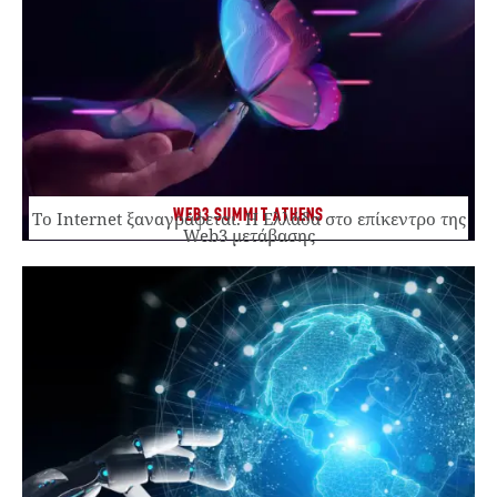
WEB3 SUMMIT ATHENS
Το Internet ξαναγράφεται. Η Ελλάδα στο επίκεντρο της
Web3 μετάβασης