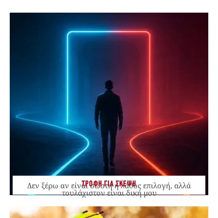
ΤΡΟΦΗ ΓΙΑ ΣΚΕΨΗ
Δεν ξέρω αν είναι σωστή ή λάθος επιλογή, αλλά
τουλάχιστον είναι δική μου