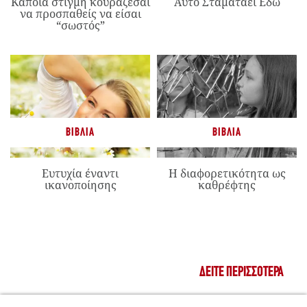
Κάποια στιγμή κουράζεσαι
Αυτό Σταματάει Εδώ
να προσπαθείς να είσαι
“σωστός”
ΒΙΒΛΊΑ
ΒΙΒΛΊΑ
Ευτυχία έναντι
Η διαφορετικότητα ως
ικανοποίησης
καθρέφτης
ΔΕΊΤΕ ΠΕΡΙΣΣΌΤΕΡΑ