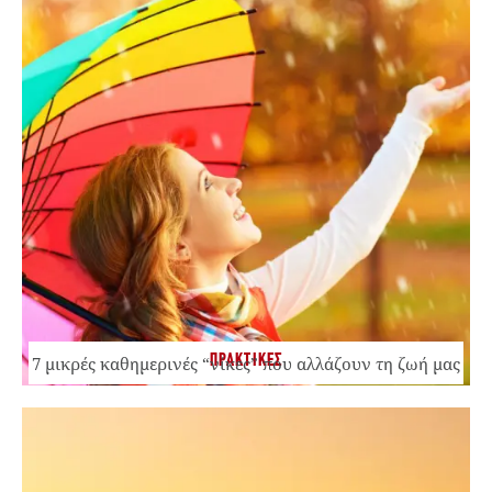
ΠΡΑΚΤΙΚΕΣ
7 μικρές καθημερινές “νίκες” που αλλάζουν τη ζωή μας