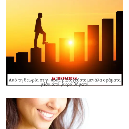
ΑΥΤΟΒΕΛΤΙΩΣΗ
Από τη θεωρία στην πράξη: Στοχεύστε μεγάλα οράματα
μέσα από μικρά βήματα