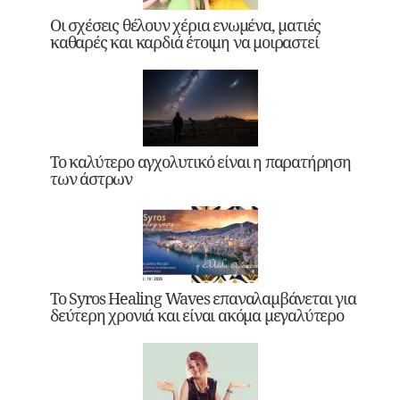
Οι σχέσεις θέλουν χέρια ενωμένα, ματιές
καθαρές και καρδιά έτοιμη να μοιραστεί
Το καλύτερο αγχολυτικό είναι η παρατήρηση
των άστρων
Το Syros Healing Waves επαναλαμβάνεται για
δεύτερη χρονιά και είναι ακόμα μεγαλύτερο