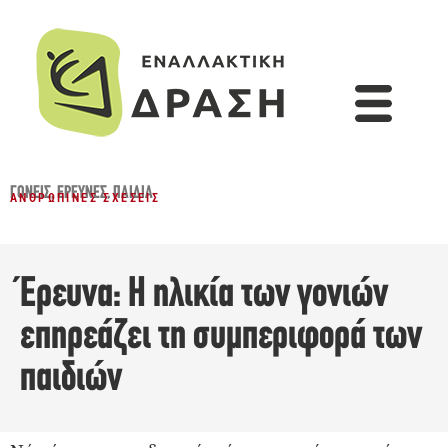
ΓΟΝΕΊΣ
,
ΈΡΕΥΝΕΣ
,
ΠΑΙΔΙΆ
ΑΝΘΡΏΠΙΝΕΣ ΣΧΈΣΕΙΣ
Έρευνα: Η ηλικία των γονιών
επηρεάζει τη συμπεριφορά των
παιδιών