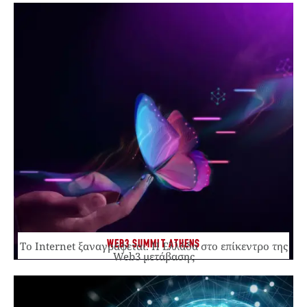
WEB3 SUMMIT ATHENS
Το Internet ξαναγράφεται. Η Ελλάδα στο επίκεντρο της
Web3 μετάβασης