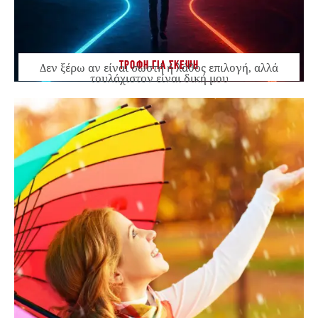
ΤΡΟΦΗ ΓΙΑ ΣΚΕΨΗ
Δεν ξέρω αν είναι σωστή ή λάθος επιλογή, αλλά
τουλάχιστον είναι δική μου