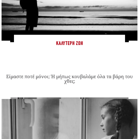
ΚΑΛΎΤΕΡΗ ΖΩΉ
Είμαστε ποτέ μόνοι; Ή μήπως κουβαλάμε όλα τα βάρη του
χθες;