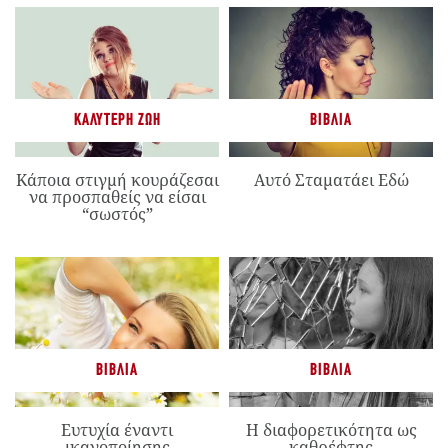
ΚΑΛΎΤΕΡΗ ΖΩΉ
ΒΙΒΛΊΑ
Κάποια στιγμή κουράζεσαι
Αυτό Σταματάει Εδώ
να προσπαθείς να είσαι
“σωστός”
ΒΙΒΛΊΑ
ΒΙΒΛΊΑ
Ευτυχία έναντι
Η διαφορετικότητα ως
ικανοποίησης
καθρέφτης