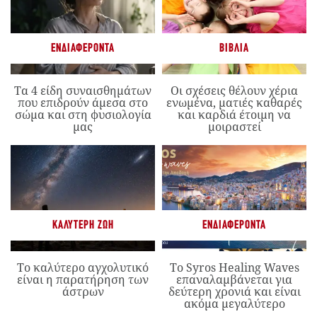
ΕΝΔΙΑΦΈΡΟΝΤΑ
ΒΙΒΛΊΑ
Τα 4 είδη συναισθημάτων
Οι σχέσεις θέλουν χέρια
που επιδρούν άμεσα στο
ενωμένα, ματιές καθαρές
σώμα και στη φυσιολογία
και καρδιά έτοιμη να
μας
μοιραστεί
ΚΑΛΎΤΕΡΗ ΖΩΉ
ΕΝΔΙΑΦΈΡΟΝΤΑ
Το καλύτερο αγχολυτικό
Το Syros Healing Waves
είναι η παρατήρηση των
επαναλαμβάνεται για
άστρων
δεύτερη χρονιά και είναι
ακόμα μεγαλύτερο