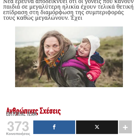
Νέα έρευνα αποδεικνύει ότι οι γονείς που κάνουν
παιδιά σε μεγαλύτερη ηλικία έχουν τελικά θετική
επίδραση στη διαμόρφωση της συμπεριφοράς
τους καθώς μεγαλώνουν. Έχει
Ανθρώπινες Σχέσεις
EDITORIAL TEAM
373
Κοινοποιήσεις