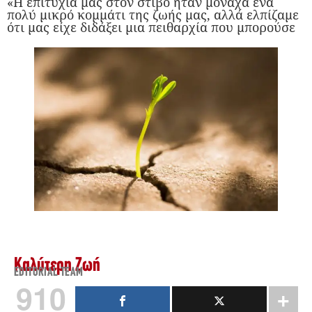
«Η επιτυχία μας στον στίβο ήταν μονάχα ένα
πολύ μικρό κομμάτι της ζωής μας, αλλά ελπίζαμε
ότι μας είχε διδάξει μια πειθαρχία που μπορούσε
Καλύτερη Ζωή
EDITORIAL TEAM
910