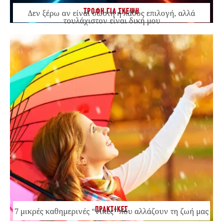
ΤΡΟΦΗ ΓΙΑ ΣΚΕΨΗ
Δεν ξέρω αν είναι σωστή ή λάθος επιλογή, αλλά
τουλάχιστον είναι δική μου
ΠΡΑΚΤΙΚΕΣ
7 μικρές καθημερινές “νίκες” που αλλάζουν τη ζωή μας