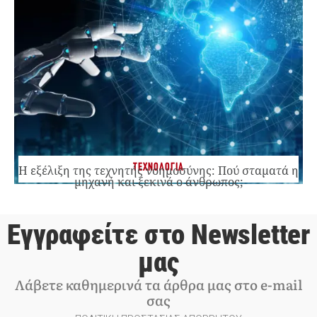
ΤΕΧΝΟΛΟΓΙΑ
Η εξέλιξη της τεχνητής νοημοσύνης: Πού σταματά η
μηχανή και ξεκινά ο άνθρωπος;
Εγγραφείτε στο Newsletter
μας
Λάβετε καθημερινά τα άρθρα μας στο e-mail
σας