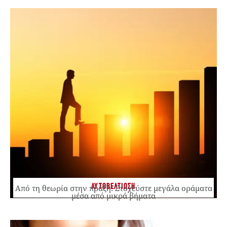
ΑΥΤΟΒΕΛΤΙΩΣΗ
Από τη θεωρία στην πράξη: Στοχεύστε μεγάλα οράματα
μέσα από μικρά βήματα