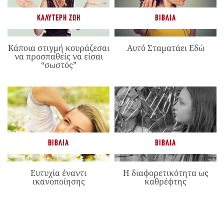
ΚΑΛΎΤΕΡΗ ΖΩΉ
ΒΙΒΛΊΑ
Κάποια στιγμή κουράζεσαι
Αυτό Σταματάει Εδώ
να προσπαθείς να είσαι
“σωστός”
ΒΙΒΛΊΑ
ΒΙΒΛΊΑ
Ευτυχία έναντι
Η διαφορετικότητα ως
ικανοποίησης
καθρέφτης