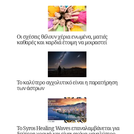
Οι σχέσεις θέλουν χέρια ενωμένα, ματιές
καθαρές και καρδιά έτοιμη να μοιραστεί
Το καλύτερο αγχολυτικό είναι η παρατήρηση
των άστρων
Το Syros Healing Waves επαναλαμβάνεται για
δεύτερη χρονιά και είναι ακόμα μεγαλύτερο