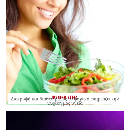
ΨΥΧΙΚΗ ΥΓΕΙΑ
Διατροφή και διάθεση: Πώς το φαγητό επηρεάζει την
ψυχική μας υγεία