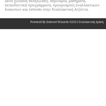
Δείτε χιλιάδες εκδηλώσεις, σεμινάρια, μαθήματα,
εκπαιδευτικά προγράμματα, προορισμούς εναλλακτικών
διακοπών και retreats στην Εναλλακτική Ατζέντα.
Powered By Internet Wizards ©2021 Εναλλακτική Δράση