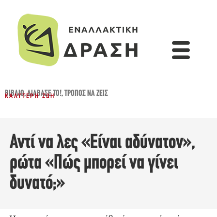
ΒΙΒΛΊΟ
,
ΔΙΆΒΑΣΈ ΤΟ!
,
ΤΡΌΠΟΣ ΝΑ ΖΕΙΣ
ΚΑΛΎΤΕΡΗ ΖΩΉ
Αντί να λες «Είναι αδύνατον»,
ρώτα «Πώς μπορεί να γίνει
δυνατό;»