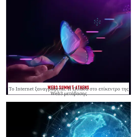
WEB3 SUMMIT ATHENS
Το Internet ξαναγράφεται. Η Ελλάδα στο επίκεντρο της
Web3 μετάβασης