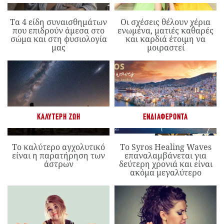
Τα 4 είδη συναισθημάτων
Οι σχέσεις θέλουν χέρια
που επιδρούν άμεσα στο
ενωμένα, ματιές καθαρές
σώμα και στη φυσιολογία
και καρδιά έτοιμη να
μας
μοιραστεί
ΚΑΛΎΤΕΡΗ ΖΩΉ
ΕΝΔΙΑΦΈΡΟΝΤΑ
Το καλύτερο αγχολυτικό
Το Syros Healing Waves
είναι η παρατήρηση των
επαναλαμβάνεται για
άστρων
δεύτερη χρονιά και είναι
ακόμα μεγαλύτερο