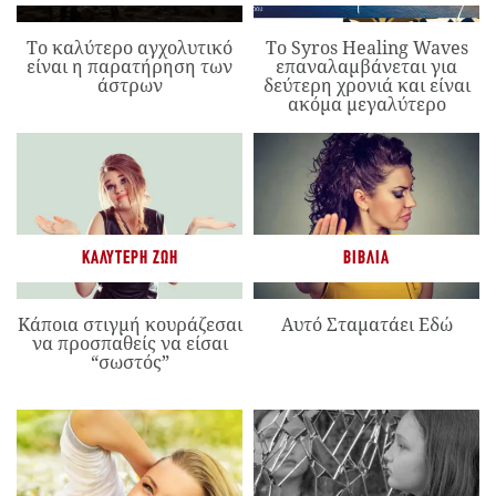
Το καλύτερο αγχολυτικό
Το Syros Healing Waves
είναι η παρατήρηση των
επαναλαμβάνεται για
άστρων
δεύτερη χρονιά και είναι
ακόμα μεγαλύτερο
ΚΑΛΎΤΕΡΗ ΖΩΉ
ΒΙΒΛΊΑ
Κάποια στιγμή κουράζεσαι
Αυτό Σταματάει Εδώ
να προσπαθείς να είσαι
“σωστός”