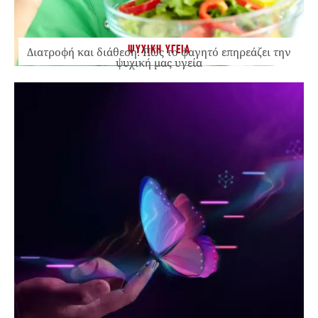
ΨΥΧΙΚΗ ΥΓΕΙΑ
Διατροφή και διάθεση: Πώς το φαγητό επηρεάζει την
ψυχική μας υγεία