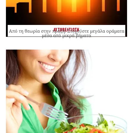
ΑΥΤΟΒΕΛΤΙΩΣΗ
Από τη θεωρία στην πράξη: Στοχεύστε μεγάλα οράματα
μέσα από μικρά βήματα