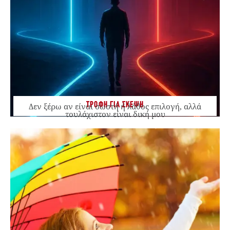
ΤΡΟΦΗ ΓΙΑ ΣΚΕΨΗ
Δεν ξέρω αν είναι σωστή ή λάθος επιλογή, αλλά
τουλάχιστον είναι δική μου