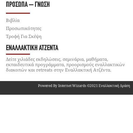
ΠΡΌΣΩΠΑ – ΓΝΏΣΗ
Βιβλία
Προσωπικότητες
Τροφή Για Σκέψη
ΕΝΑΛΛΑΚΤΙΚΉ ΑΤΖΈΝΤΑ
Δείτε χιλιάδες εκδηλώσεις, σεμινάρια, μαθήματα,
εκπαιδευτικά προγράμματα, προορισμούς εναλλακτικών
διακοπών και retreats στην Εναλλακτική Ατζέντα.
Powered By Internet Wizards ©2021 Εναλλακτική Δράση