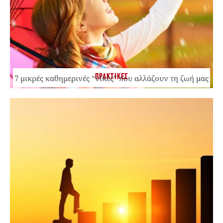
ΠΡΑΚΤΙΚΕΣ
7 μικρές καθημερινές “νίκες” που αλλάζουν τη ζωή μας