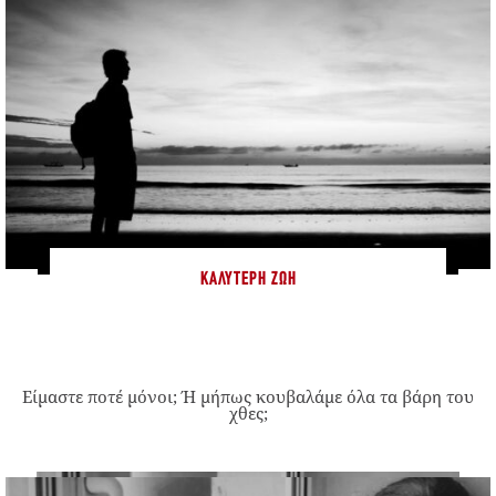
ΚΑΛΎΤΕΡΗ ΖΩΉ
Είμαστε ποτέ μόνοι; Ή μήπως κουβαλάμε όλα τα βάρη του
χθες;