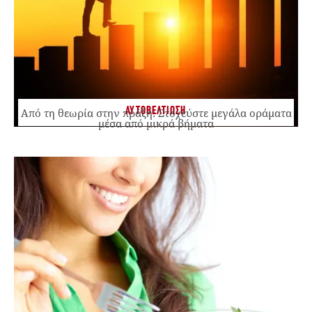
ΑΥΤΟΒΕΛΤΙΩΣΗ
Από τη θεωρία στην πράξη: Στοχεύστε μεγάλα οράματα
μέσα από μικρά βήματα