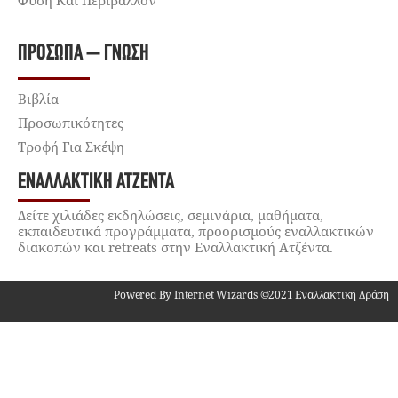
Φύση Και Περιβάλλον
ΠΡΌΣΩΠΑ – ΓΝΏΣΗ
Βιβλία
Προσωπικότητες
Τροφή Για Σκέψη
ΕΝΑΛΛΑΚΤΙΚΉ ΑΤΖΈΝΤΑ
Δείτε χιλιάδες εκδηλώσεις, σεμινάρια, μαθήματα,
εκπαιδευτικά προγράμματα, προορισμούς εναλλακτικών
διακοπών και retreats στην Εναλλακτική Ατζέντα.
Powered By Internet Wizards ©2021 Εναλλακτική Δράση