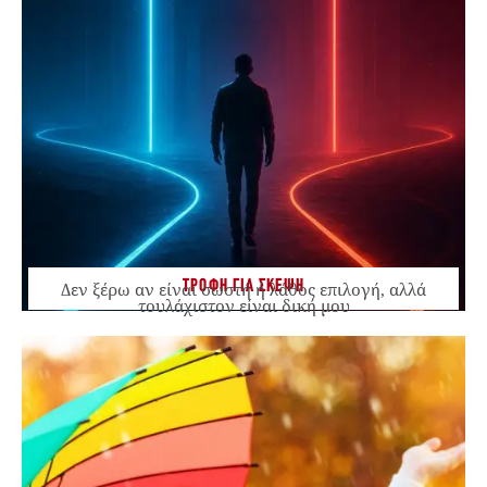
ΤΡΟΦΗ ΓΙΑ ΣΚΕΨΗ
Δεν ξέρω αν είναι σωστή ή λάθος επιλογή, αλλά
τουλάχιστον είναι δική μου