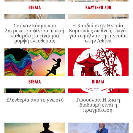
ΒΙΒΛΊΑ
ΚΑΛΎΤΕΡΗ ΖΩΉ
Σε έναν κόσμο που
Η Καρδιά στην Ηγεσία:
λατρεύει τα φίλτρα, η ωμή
Κορυφαίες διεθνείς φωνές
καθαρότητα είναι μια
για το μέλλον της ηγεσίας
μορφή ελευθερίας
στην Αθήνα
ΒΙΒΛΊΑ
ΒΙΒΛΊΑ
Ελευθερία από το γνωστό
Γιοσούκου: Η ίδια η
διαδρομή είναι η
πραγμάτωση.