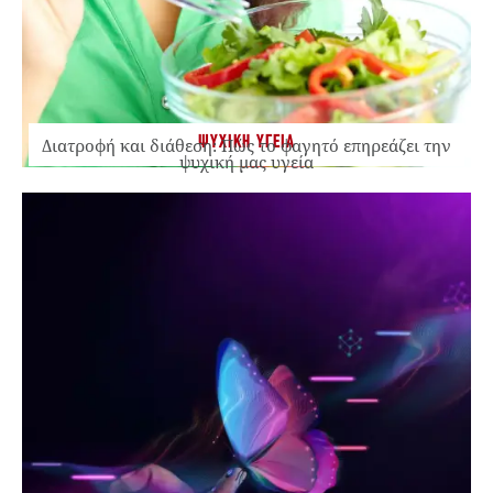
ΨΥΧΙΚΗ ΥΓΕΙΑ
Διατροφή και διάθεση: Πώς το φαγητό επηρεάζει την
ψυχική μας υγεία