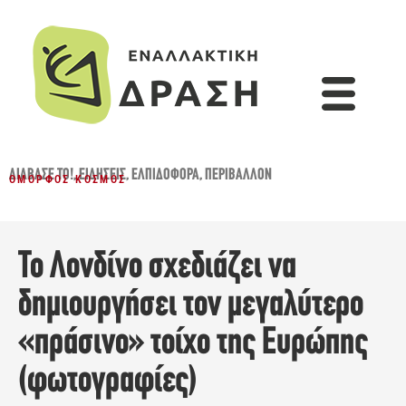
ΔΙΆΒΑΣΈ ΤΟ!
,
ΕΙΔΉΣΕΙΣ
,
ΕΛΠΙΔΟΦΌΡΑ
,
ΠΕΡΙΒΆΛΛΟΝ
ΌΜΟΡΦΟΣ ΚΌΣΜΟΣ
Το Λονδίνο σχεδιάζει να
δημιουργήσει τον μεγαλύτερο
«πράσινο» τοίχο της Ευρώπης
(φωτογραφίες)