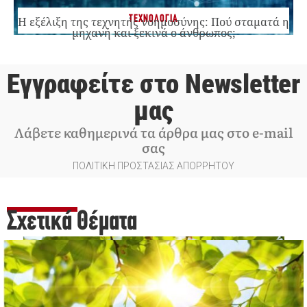
ΤΕΧΝΟΛΟΓΙΑ
Η εξέλιξη της τεχνητής νοημοσύνης: Πού σταματά η
μηχανή και ξεκινά ο άνθρωπος;
Εγγραφείτε στο Newsletter
μας
Λάβετε καθημερινά τα άρθρα μας στο e-mail
σας
ΠΟΛΙΤΙΚΗ ΠΡΟΣΤΑΣΙΑΣ ΑΠΟΡΡΗΤΟΥ
Σχετικά Θέματα