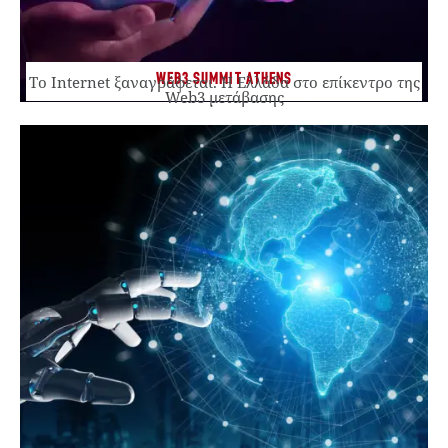
WEB3 SUMMIT ATHENS
Το Internet ξαναγράφεται. Η Ελλάδα στο επίκεντρο της
Web3 μετάβασης