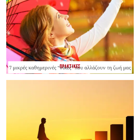
ΠΡΑΚΤΙΚΕΣ
7 μικρές καθημερινές “νίκες” που αλλάζουν τη ζωή μας