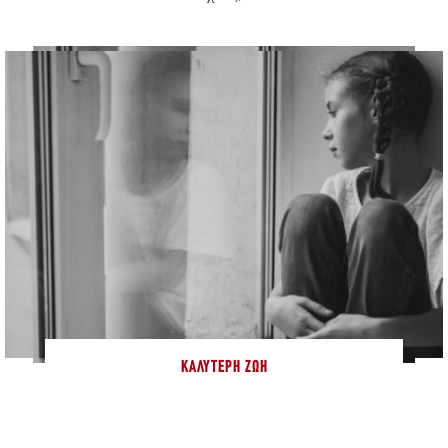
ΚΑΛΎΤΕΡΗ ΖΩΉ