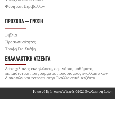
Φύση Και Περιβάλλον
ΠΡΌΣΩΠΑ – ΓΝΏΣΗ
Βιβλία
Προσωπικότητες
Τροφή Για Σκέψη
ΕΝΑΛΛΑΚΤΙΚΉ ΑΤΖΈΝΤΑ
Δείτε χιλιάδες εκδηλώσεις, σεμινάρια, μαθήματα,
εκπαιδευτικά προγράμματα, προορισμούς εναλλακτικών
διακοπών και retreats στην Εναλλακτική Ατζέντα.
Powered By Internet Wizards ©2021 Εναλλακτική Δράση