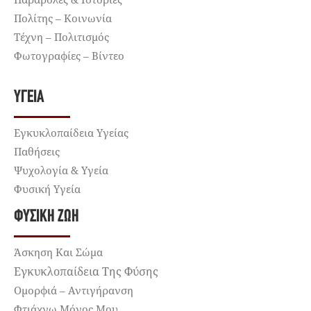
Πολίτης – Κοινωνία
Τέχνη – Πολιτισμός
Φωτογραφίες – Βίντεο
ΥΓΕΊΑ
Εγκυκλοπαίδεια Υγείας
Παθήσεις
Ψυχολογία & Υγεία
Φυσική Υγεία
ΦΥΣΙΚΉ ΖΩΉ
Άσκηση Και Σώμα
Εγκυκλοπαίδεια Της Φύσης
Ομορφιά – Αντιγήρανση
Φτιάχνω Μόνος Μου