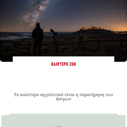
ΚΑΛΎΤΕΡΗ ΖΩΉ
Το καλύτερο αγχολυτικό είναι η παρατήρηση των
άστρων