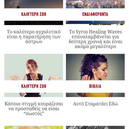
ΚΑΛΎΤΕΡΗ ΖΩΉ
ΕΝΔΙΑΦΈΡΟΝΤΑ
Το καλύτερο αγχολυτικό
Το Syros Healing Waves
είναι η παρατήρηση των
επαναλαμβάνεται για
άστρων
δεύτερη χρονιά και είναι
ακόμα μεγαλύτερο
ΚΑΛΎΤΕΡΗ ΖΩΉ
ΒΙΒΛΊΑ
Κάποια στιγμή κουράζεσαι
Αυτό Σταματάει Εδώ
να προσπαθείς να είσαι
“σωστός”