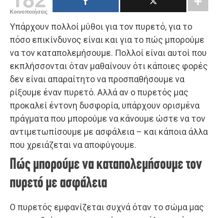
Κοινοποιήσεις
Υπάρχουν πολλοί μύθοι για τον πυρετό, για το
πόσο επικίνδυνος είναι και για το πώς μπορούμε
να τον καταπολεμήσουμε. Πολλοί είναι αυτοί που
εκπλήσσονται όταν μαθαίνουν ότι κάποιες φορές
δεν είναι απαραίτητο να προσπαθήσουμε να
ρίξουμε έναν πυρετό. Αλλά αν ο πυρετός μας
προκαλεί έντονη δυσφορία, υπάρχουν ορισμένα
πράγματα που μπορούμε να κάνουμε ώστε να τον
αντιμετωπίσουμε με ασφάλεια – και κάποια άλλα
που χρειάζεται να αποφύγουμε.
Πώς μπορούμε να καταπολεμήσουμε τον
πυρετό με ασφάλεια
Ο πυρετός εμφανίζεται συχνά όταν το σώμα μας