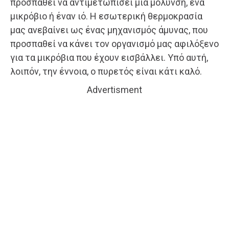
προσπαθεί να αντιμετωπίσει μια μόλυνση, ένα
μικρόβιο ή έναν ιό. Η εσωτερική θερμοκρασία
μας ανεβαίνει ως ένας μηχανισμός άμυνας, που
προσπαθεί να κάνει τον οργανισμό μας αφιλόξενο
για τα μικρόβια που έχουν εισβάλλει. Υπό αυτή,
λοιπόν, την έννοια, ο πυρετός είναι κάτι καλό.
Advertisment