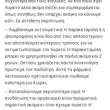
συχνότερα από τους ενήλικες. Αν ένα παιδί έχει
πυρετό αλλά ακόμα παίζει και συμπεριφέρεται
όπως συνήθως, δεν υπάρχει ανάγκη να κάνουμε
κάτι. Σε αντίθετη περίπτωση,
– Λαμβάνουμε αντιπυρετικά: Η παρακεταμόλη ή η
ιβουπροφαίνη είναι δύο από τους απλούστερους
και αποτελεσματικότερους τρόπους για να
αντιμετωπίσουμε τον πυρετό. Η παρακεταμόλη
μπορεί να χρησιμοποιηθεί σε παιδιά ακόμα και 2
μηνών. Ωστόσο, χρειάζεται πάντα συνεννόηση
πρώτα με τον παιδίατρο. Αυτά τα φάρμακα
λειτουργούν σχετικά άμεσα και νιώθουμε
καλύτερα για 4 ώρες.
– Καταναλώνουμε περισσότερα υγρά: Η
ενυδάτωση του οργανισμού είναι πραγματικά
σημαντική ακόμα κι όταν έχουμε πυρετό. Η