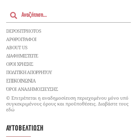
DEPOSITPHOTOS
ΑΡΘΡΟΓΡΑΦΟΙ
ABOUT US
ΔΙΑΦΗΜΙΣΤΕΊΤΕ
ΌΡΟΙ ΧΡΉΣΗΣ
ΠΟΛΙΤΙΚΉ ΑΠΟΡΡΉΤΟΥ
ΕΠΙΚΟΙΝΩΝΊΑ
ΌΡΟΙ ΑΝΑΔΗΜΟΣΙΕΥΣΗΣ
© Επιτρέπεται η αναδημοσίευση περιεχομένου μόνο υπό
συγκεκριμένους όρους και προϋποθέσεις. Διαβάστε τους
εδώ
ΑΥΤΟΒΕΛΤΊΩΣΗ