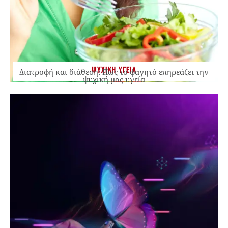
ΨΥΧΙΚΗ ΥΓΕΙΑ
Διατροφή και διάθεση: Πώς το φαγητό επηρεάζει την
ψυχική μας υγεία