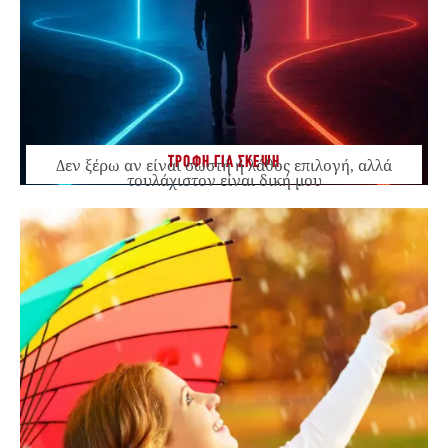
ΤΡΟΦΗ ΓΙΑ ΣΚΕΨΗ
Δεν ξέρω αν είναι σωστή ή λάθος επιλογή, αλλά
τουλάχιστον είναι δική μου