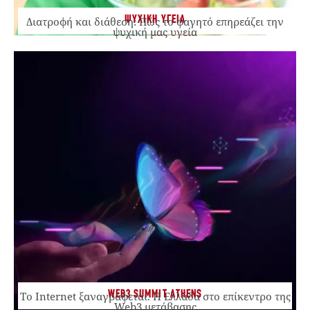
ΨΥΧΙΚΗ ΥΓΕΙΑ
Διατροφή και διάθεση: Πώς το φαγητό επηρεάζει την
ψυχική μας υγεία
WEB3 SUMMIT ATHENS
Το Internet ξαναγράφεται. Η Ελλάδα στο επίκεντρο της
Web3 μετάβασης