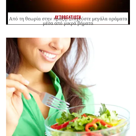
ΑΥΤΟΒΕΛΤΙΩΣΗ
Από τη θεωρία στην πράξη: Στοχεύστε μεγάλα οράματα
μέσα από μικρά βήματα