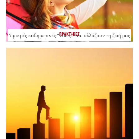
ΠΡΑΚΤΙΚΕΣ
7 μικρές καθημερινές “νίκες” που αλλάζουν τη ζωή μας