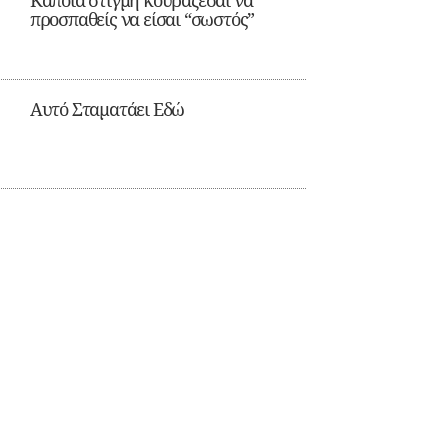
Κάποια στιγμή κουράζεσαι να
προσπαθείς να είσαι “σωστός”
Αυτό Σταματάει Εδώ