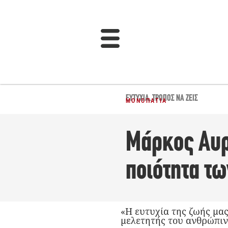
ΕΥΤΥΧΊΑ
,
ΤΡΌΠΟΣ ΝΑ ΖΕΙΣ
ΜΟΝΟΠΆΤΙΑ
Μάρκος Αυρή
ποιότητα τ
«Η ευτυχία της ζωής μα
μελετητής του ανθρώπι