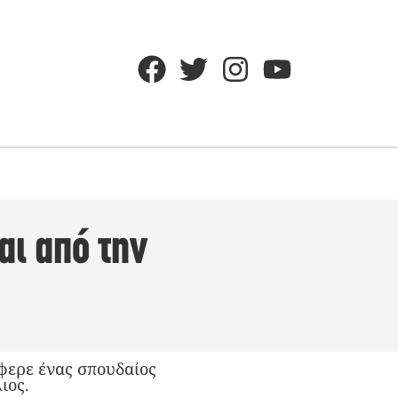
αι από την
φερε ένας σπουδαίος
ιος.