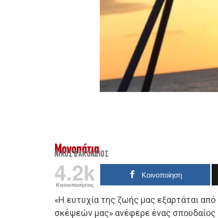
Μονοπάτια
ΝΊΚΟΣ ΒΑΚΌΝΔΙΟΣ
4.2k
Κοινοποίηση
Κοινοποιήσεις
«Η ευτυχία της ζωής μας εξαρτάται από
σκέψεών μας» ανέφερε ένας σπουδαίος