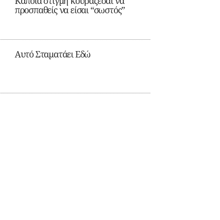
Κάποια στιγμή κουράζεσαι να
προσπαθείς να είσαι “σωστός”
Αυτό Σταματάει Εδώ