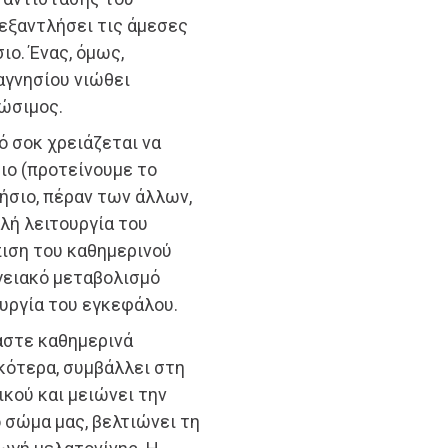
 εξαντλήσει τις άμεσες
ιο. Ένας, όμως,
αγνησίου νιώθει
λώσιμος.
ό σοκ χρειάζεται να
ιο (προτείνουμε το
ήσιο, πέραν των άλλων,
λή λειτουργία του
ιση του καθημερινού
ργειακό μεταβολισμό
ουργία του εγκεφάλου.
μαστε καθημερινά
ικότερα, συμβάλλει στη
κού και μειώνει την
ο σώμα μας, βελτιώνει τη