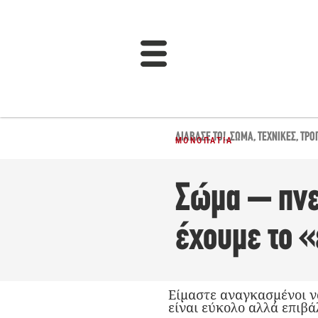
ΔΙΆΒΑΣΈ ΤΟ!
,
ΣΏΜΑ
,
ΤΕΧΝΙΚΈΣ
,
ΤΡΌ
ΜΟΝΟΠΆΤΙΑ
Σώμα – πνε
έχουμε το 
Είμαστε αναγκασμένοι να
είναι εύκολο αλλά επιβά