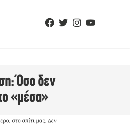
ση: Όσο δεν
 το «μέσα»
ρο, στο σπίτι μας. Δεν