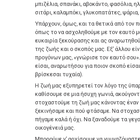
μπιζέλια, σπανάκι, αβοκάντο, φασόλια, η
σιτάρι, καλαμπόκι, γλυκοπατάτες, ψάρια,
Υπάρχουν, όμως, και τα θετικά από τον π
όπως το να ασχοληθούμε με τον εαυτό μ
ευκαιρία ξεκούρασης και ας αναρωτηθούμ
της ζωής και ο σκοπός μας. Εξ’ άλλου εί
προγόνων μας, «γνώρισε τον εαυτό σου».
είσαι, αναρωτήσου για ποιον σκοπό είσα
βρίσκεσαι τυχαία).
Η ζωή μας εξυπηρετεί τον λόγο της ύπα
καθίσουμε σε μια ήσυχη γωνιά, ακούγοντ
στοχαστούμε τη ζωή μας κάνοντας έναν 
ξεκινήσαμε και πού φτάσαμε. Να στοχασ
πήγαμε καλά ή όχι. Να ξαναδούμε τα γεγο
οικογένειά μας.
Μπορούμε ν’ αρχίσουμε να γυμναζόμαστε