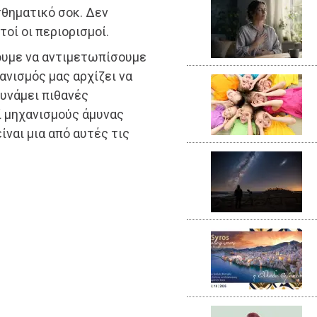
σθηματικό σοκ. Δεν
οί οι περιορισμοί.
χουμε να αντιμετωπίσουμε
γανισμός μας αρχίζει να
δυνάμει πιθανές
ί μηχανισμούς άμυνας
ίναι μια από αυτές τις