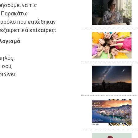
ήσουμε, να τις
. Παρακάτω
παρόλο που ειπώθηκαν
 εξαιρετικά επίκαιρες:
λογισμό
πηλός.
 σου,
οιώνει.