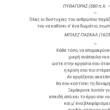
ΠΥΘΑΓΟΡΑΣ (580 π.Χ. –
~
Όλες οι δυστυχίες του ανθρώπου πηγάζ
του να καθίσει σ’ ένα δωμάτιο, σιω
ΜΠΛΕΖ ΠΑΣΚΑΛ (1623 
~
Κάθε τόσο, να απομακρύνεσ
μικρή ανάπαυλα να κ
ώστε στην εργασία σου όταν
η κρίση σου πιο στέρεη 
Αν εργάζεσαι ακατάπ
θα σου κοστίσει τη δύναμη
Ξεμάκρυνε λοιπόν για
επειδή από κει το έργο σαν να 
και μ’ ένα βλεφάρισμα 
σχεδόν ολάκερο το β