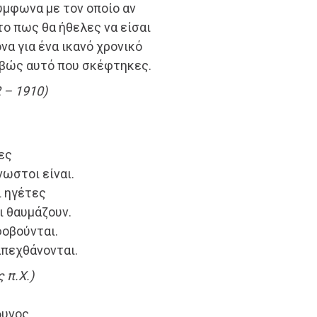
ύμφωνα με τον οποίο αν
το πως θα ήθελες να είσαι
να για ένα ικανό χρονικό
ριβώς αυτό που σκέφτηκες.
 – 1910)
ες
ωστοι είναι.
ι ηγέτες
ι θαυμάζουν.
φοβούνται.
απεχθάνονται.
 π.Χ.)
δυνος