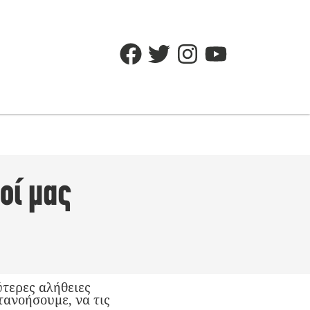
οί μας
τερες αλήθειες
τανοήσουμε, να τις