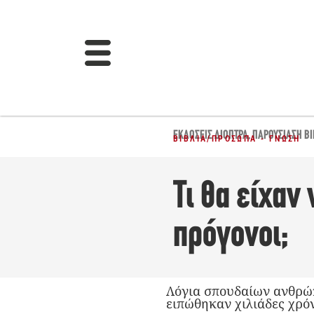
ΕΚΔΌΣΕΙΣ ΔΙΌΠΤΡΑ
,
ΠΑΡΟΥΣΊΑΣΗ ΒΙ
ΒΙΒΛΊΑ
/
ΠΡΌΣΩΠΑ - ΓΝΏΣΗ
Τι θα είχαν
πρόγονοι;
Λόγια σπουδαίων ανθρώ
ειπώθηκαν χιλιάδες χρόν