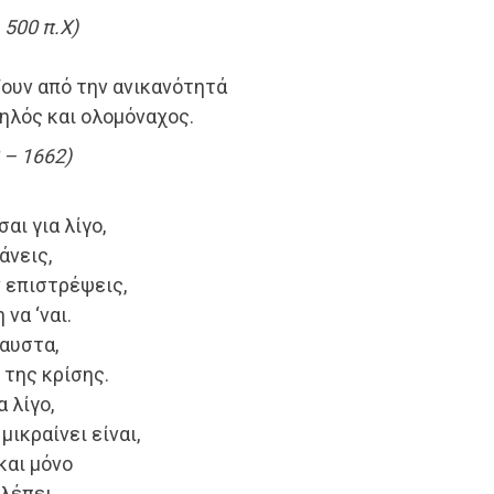
 500 π.Χ)
ουν από την ανικανότητά
πηλός και ολομόναχος.
– 1662)
αι για λίγο,
άνεις,
 επιστρέψεις,
να ‘ναι.
αυστα,
 της κρίσης.
 λίγο,
μικραίνει είναι,
και μόνο
λέπει,