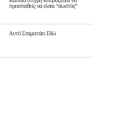
Κάποια στιγμή κουράζεσαι να
προσπαθείς να είσαι “σωστός”
Αυτό Σταματάει Εδώ