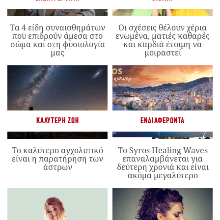
Τα 4 είδη συναισθημάτων
Οι σχέσεις θέλουν χέρια
που επιδρούν άμεσα στο
ενωμένα, ματιές καθαρές
σώμα και στη φυσιολογία
και καρδιά έτοιμη να
μας
μοιραστεί
ΚΑΛΎΤΕΡΗ ΖΩΉ
ΕΝΔΙΑΦΈΡΟΝΤΑ
Το καλύτερο αγχολυτικό
Το Syros Healing Waves
είναι η παρατήρηση των
επαναλαμβάνεται για
άστρων
δεύτερη χρονιά και είναι
ακόμα μεγαλύτερο