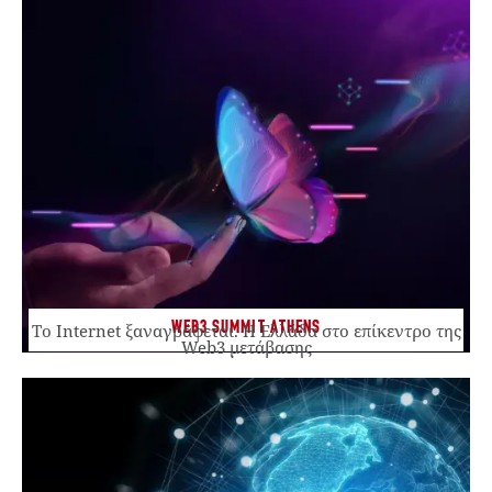
WEB3 SUMMIT ATHENS
Το Internet ξαναγράφεται. Η Ελλάδα στο επίκεντρο της
Web3 μετάβασης