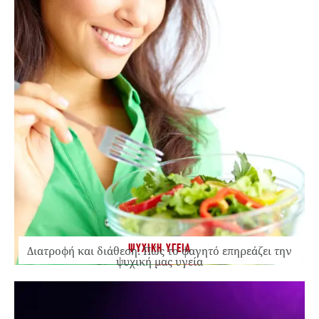
ΨΥΧΙΚΗ ΥΓΕΙΑ
Διατροφή και διάθεση: Πώς το φαγητό επηρεάζει την
ψυχική μας υγεία