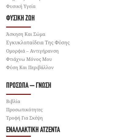
Φυσική Υγεία
ΦΥΣΙΚΉ ΖΩΉ
Άσκηση Και Σώμα
Εγκυκλοπαίδεια Της Φύσης
Ομορφιά – Αντιγήρανση
Φτιάχνω Μόνος Μου
Φύση Και Περιβάλλον
ΠΡΌΣΩΠΑ – ΓΝΏΣΗ
Βιβλία
Προσωπικότητες
Τροφή Για Σκέψη
ΕΝΑΛΛΑΚΤΙΚΉ ΑΤΖΈΝΤΑ