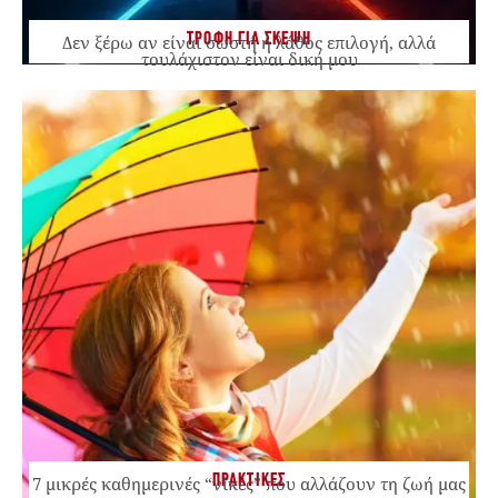
ΤΡΟΦΗ ΓΙΑ ΣΚΕΨΗ
Δεν ξέρω αν είναι σωστή ή λάθος επιλογή, αλλά
τουλάχιστον είναι δική μου
ΠΡΑΚΤΙΚΕΣ
7 μικρές καθημερινές “νίκες” που αλλάζουν τη ζωή μας