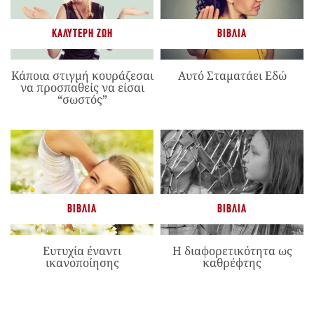
ΚΑΛΎΤΕΡΗ ΖΩΉ
ΒΙΒΛΊΑ
Κάποια στιγμή κουράζεσαι
Αυτό Σταματάει Εδώ
να προσπαθείς να είσαι
“σωστός”
ΒΙΒΛΊΑ
ΒΙΒΛΊΑ
Ευτυχία έναντι
Η διαφορετικότητα ως
ικανοποίησης
καθρέφτης