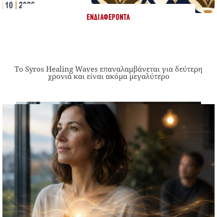
ΕΝΔΙΑΦΈΡΟΝΤΑ
Το Syros Healing Waves επαναλαμβάνεται για δεύτερη
χρονιά και είναι ακόμα μεγαλύτερο