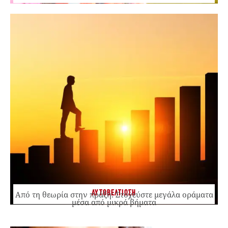
ΑΥΤΟΒΕΛΤΙΩΣΗ
Από τη θεωρία στην πράξη: Στοχεύστε μεγάλα οράματα
μέσα από μικρά βήματα