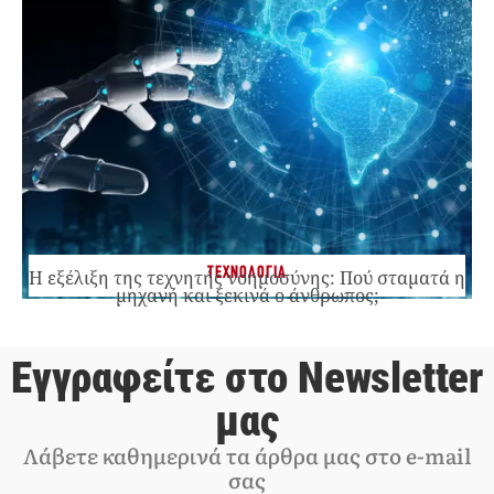
ΤΕΧΝΟΛΟΓΙΑ
Η εξέλιξη της τεχνητής νοημοσύνης: Πού σταματά η
μηχανή και ξεκινά ο άνθρωπος;
Εγγραφείτε στο Newsletter
μας
Λάβετε καθημερινά τα άρθρα μας στο e-mail
σας