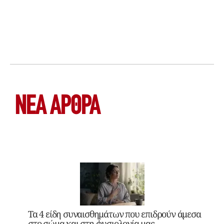
ΝΕΑ ΆΡΘΡΑ
Τα 4 είδη συναισθημάτων που επιδρούν άμεσα
στο σώμα και στη φυσιολογία μας