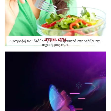
ΨΥΧΙΚΗ ΥΓΕΙΑ
Διατροφή και διάθεση: Πώς το φαγητό επηρεάζει την
ψυχική μας υγεία