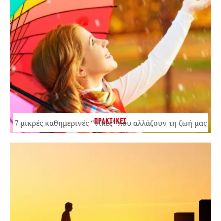
ΠΡΑΚΤΙΚΕΣ
7 μικρές καθημερινές “νίκες” που αλλάζουν τη ζωή μας