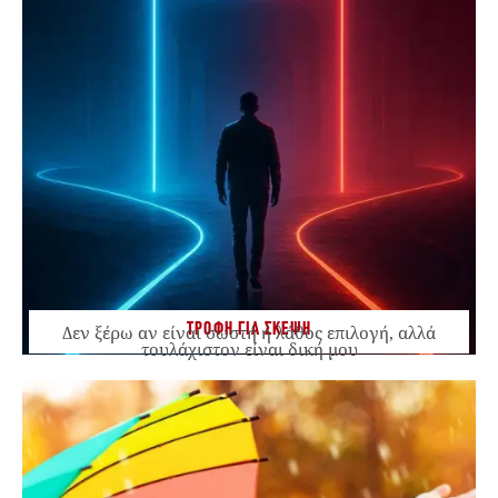
ΤΡΟΦΗ ΓΙΑ ΣΚΕΨΗ
Δεν ξέρω αν είναι σωστή ή λάθος επιλογή, αλλά
τουλάχιστον είναι δική μου