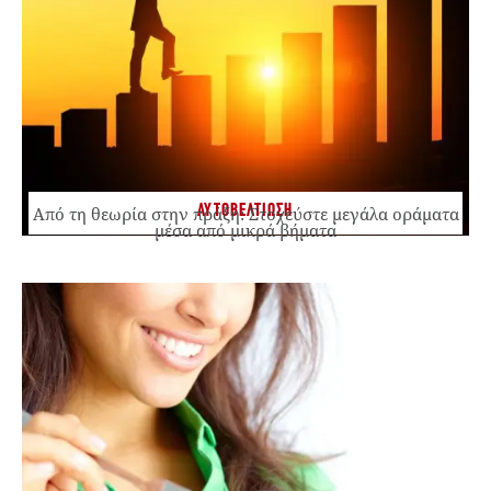
ΑΥΤΟΒΕΛΤΙΩΣΗ
Από τη θεωρία στην πράξη: Στοχεύστε μεγάλα οράματα
μέσα από μικρά βήματα