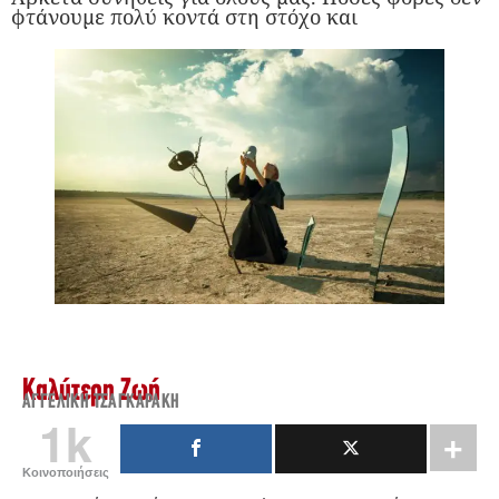
φτάνουμε πολύ κοντά στη στόχο και
Καλύτερη Ζωή
ΑΓΓΕΛΙΚΉ ΤΣΑΓΚΑΡΆΚΗ
1k
Κοινοποιήσεις