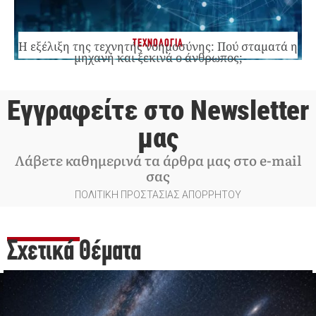
ΤΕΧΝΟΛΟΓΙΑ
Η εξέλιξη της τεχνητής νοημοσύνης: Πού σταματά η
μηχανή και ξεκινά ο άνθρωπος;
Εγγραφείτε στο Newsletter
μας
Λάβετε καθημερινά τα άρθρα μας στο e-mail
σας
ΠΟΛΙΤΙΚΗ ΠΡΟΣΤΑΣΙΑΣ ΑΠΟΡΡΗΤΟΥ
Σχετικά Θέματα