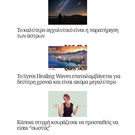
Το καλύτερο αγχολυτικό είναι η παρατήρηση
των άστρων
Το Syros Healing Waves επαναλαμβάνεται για
δεύτερη χρονιά και είναι ακόμα μεγαλύτερο
Κάποια στιγμή κουράζεσαι να προσπαθείς να
είσαι “σωστός”