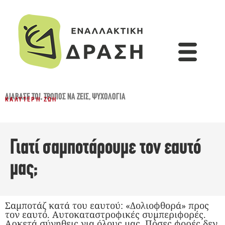
ΔΙΆΒΑΣΈ ΤΟ!
,
ΤΡΌΠΟΣ ΝΑ ΖΕΙΣ
,
ΨΥΧΟΛΟΓΊΑ
ΚΑΛΎΤΕΡΗ ΖΩΉ
Γιατί σαμποτάρουμε τον εαυτό
μας;
Σαμποτάζ κατά του εαυτού: «Δολιοφθορά» προς
τον εαυτό. Αυτοκαταστροφικές συμπεριφορές.
Αρκετά σύνηθεις για όλους μας. Πόσες φορές δεν