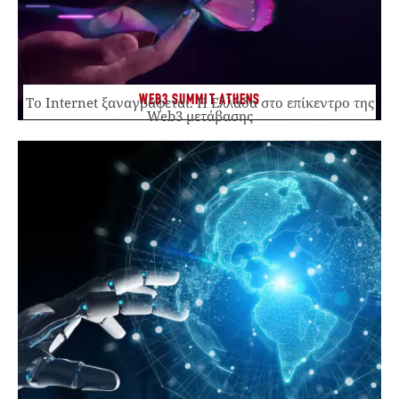
WEB3 SUMMIT ATHENS
Το Internet ξαναγράφεται. Η Ελλάδα στο επίκεντρο της
Web3 μετάβασης