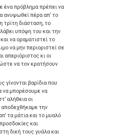
ε ένα πρόβλημα πρέπει να
α ανυψωθεί πέρα απ’ το
 τρίτη διάσταση, το
 λάβει υπόψη του και την
 και να οραματιστεί το
ιμο να μην περιοριστεί σε
ι απεριόριστος κι οι
 ώστε να τον κρατήσουν
ως γίνονται βαρίδια που
α να μπορέσουμε να
τ’ αλήθεια οι
ή αποδεχθήκαμε την
π’ τα μάτια και το μυαλό
προσδοκίες και
στη δική τους γυάλα και