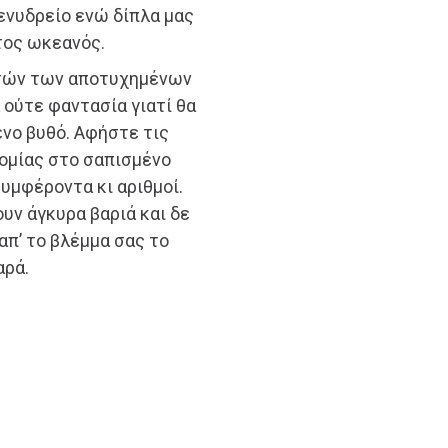
ενυδρείο ενώ δίπλα μας
τος ωκεανός.
υτών των αποτυχημένων
 ούτε φαντασία γιατί θα
νο βυθό. Αφήστε τις
νομίας στο σαπισμένο
υμφέροντα κι αριθμοί.
ουν άγκυρα βαριά και δε
απ’ το βλέμμα σας το
αρά.