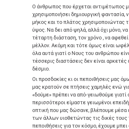
Ο άνθρωπος που έρχεται αντιμέτωπος μ
χρησιμοποιήσει δημιουργική φαντασία, ν
μήκος και το πλάτος χρησιμοποιώντας τη
ύψος. Να δει από ψηλά, αλλά όχι μόνο, να
τέταρτη διάσταση, τον χρόνο , να αφεθεί
μέλλον. Ακόμη και τότε όμως είναι ωφέλ
όλα αυτά γιατί ο Νους του ανθρώπου είνα
τέσσερις διαστάσεις δεν είναι αρκετές
δέσμιο.
Οι προσδοκίες κι οι πεποιθήσεις μας όμ
μας κρατούν σε πτήσεις χαμηλές ενώ γι
«δούμε» πρέπει να από-γειωθούμε γιατί σ
περισσότεροι είμαστε γειωμένοι επειδ
οπτική που μας δώσανε, βλέπουμε μέσα α
των άλλων υιοθετώντας τις δικές τους 
πεποιθήσεις για τον κόσμο, έχουμε μπει 