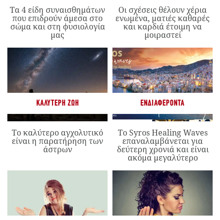
Τα 4 είδη συναισθημάτων
Οι σχέσεις θέλουν χέρια
που επιδρούν άμεσα στο
ενωμένα, ματιές καθαρές
σώμα και στη φυσιολογία
και καρδιά έτοιμη να
μας
μοιραστεί
ΚΑΛΎΤΕΡΗ ΖΩΉ
ΕΝΔΙΑΦΈΡΟΝΤΑ
Το καλύτερο αγχολυτικό
Το Syros Healing Waves
είναι η παρατήρηση των
επαναλαμβάνεται για
άστρων
δεύτερη χρονιά και είναι
ακόμα μεγαλύτερο