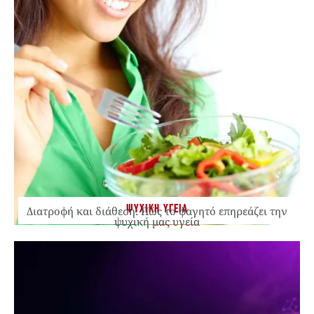
ΨΥΧΙΚΗ ΥΓΕΙΑ
Διατροφή και διάθεση: Πώς το φαγητό επηρεάζει την
ψυχική μας υγεία