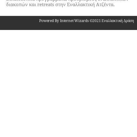
διακοπών και retreats στην Εναλλακτική Ατζέντα.
Powered By Internet Wizards ©2021 Εναλλακτική Δράση