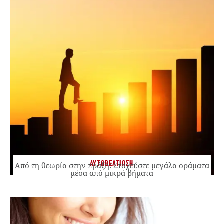
ΑΥΤΟΒΕΛΤΙΩΣΗ
Από τη θεωρία στην πράξη: Στοχεύστε μεγάλα οράματα
μέσα από μικρά βήματα