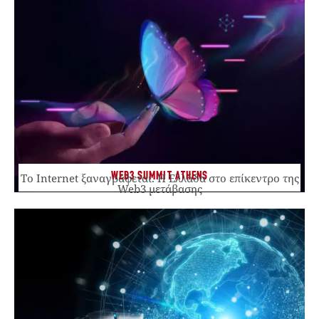
WEB3 SUMMIT ATHENS
Το Internet ξαναγράφεται. Η Ελλάδα στο επίκεντρο της
Web3 μετάβασης