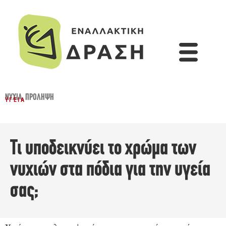
ΝΎΧΙΑ
,
ΠΡΌΛΗΨΗ
ΥΓΕΊΑ
Τι υποδεικνύει το χρώμα των
νυχιών στα πόδια για την υγεία
σας;