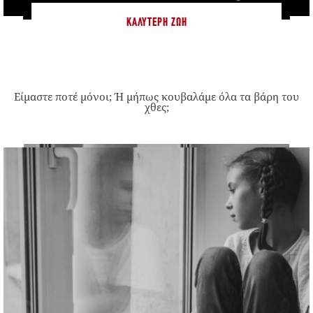
ΚΑΛΎΤΕΡΗ ΖΩΉ
Είμαστε ποτέ μόνοι; Ή μήπως κουβαλάμε όλα τα βάρη του
χθες;