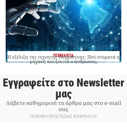
ΤΕΧΝΟΛΟΓΙΑ
Η εξέλιξη της τεχνητής νοημοσύνης: Πού σταματά η
μηχανή και ξεκινά ο άνθρωπος;
Εγγραφείτε στο Newsletter
μας
Λάβετε καθημερινά τα άρθρα μας στο e-mail
σας
ΠΟΛΙΤΙΚΗ ΠΡΟΣΤΑΣΙΑΣ ΑΠΟΡΡΗΤΟΥ