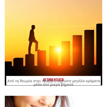
ΑΥΤΟΒΕΛΤΙΩΣΗ
Από τη θεωρία στην πράξη: Στοχεύστε μεγάλα οράματα
μέσα από μικρά βήματα