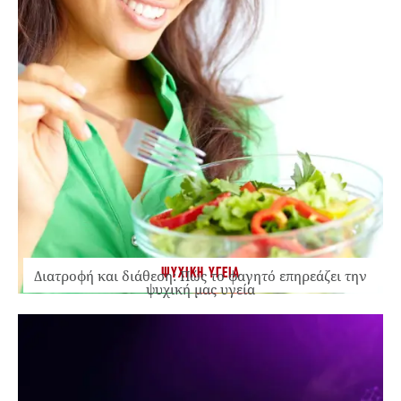
ΨΥΧΙΚΗ ΥΓΕΙΑ
Διατροφή και διάθεση: Πώς το φαγητό επηρεάζει την
ψυχική μας υγεία