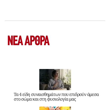
ΝΕΑ ΆΡΘΡΑ
Τα 4 είδη συναισθημάτων που επιδρούν άμεσα
στο σώμα και στη φυσιολογία μας