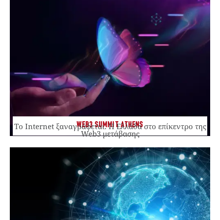
WEB3 SUMMIT ATHENS
Το Internet ξαναγράφεται. Η Ελλάδα στο επίκεντρο της
Web3 μετάβασης