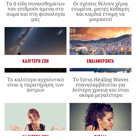
Τα 4 είδη συναισθημάτων
Οι σχέσεις θέλουν χέρια
που επιδρούν άμεσα στο
ενωμένα, ματιές καθαρές
σώμα και στη φυσιολογία
και καρδιά έτοιμη να
μας
μοιραστεί
ΚΑΛΎΤΕΡΗ ΖΩΉ
ΕΝΔΙΑΦΈΡΟΝΤΑ
Το καλύτερο αγχολυτικό
Το Syros Healing Waves
είναι η παρατήρηση των
επαναλαμβάνεται για
άστρων
δεύτερη χρονιά και είναι
ακόμα μεγαλύτερο