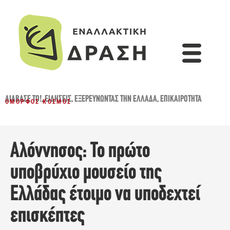
ΔΙΆΒΑΣΈ ΤΟ!
,
ΕΙΔΉΣΕΙΣ
,
ΕΞΕΡΕΥΝΏΝΤΑΣ ΤΗΝ ΕΛΛΆΔΑ
,
ΕΠΙΚΑΙΡΌΤΗΤΑ
ΌΜΟΡΦΟΣ ΚΌΣΜΟΣ
Αλόννησος: Το πρώτο
υποβρύχιο μουσείο της
Ελλάδας έτοιμο να υποδεχτεί
επισκέπτες