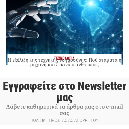
ΤΕΧΝΟΛΟΓΙΑ
Η εξέλιξη της τεχνητής νοημοσύνης: Πού σταματά η
μηχανή και ξεκινά ο άνθρωπος;
Εγγραφείτε στο Newsletter
μας
Λάβετε καθημερινά τα άρθρα μας στο e-mail
σας
ΠΟΛΙΤΙΚΗ ΠΡΟΣΤΑΣΙΑΣ ΑΠΟΡΡΗΤΟΥ