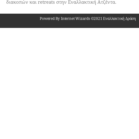
διακοπών και retreats στην Εναλλακτική Ατζέντα.
Powered By Internet Wizards ©2021 Εναλλακτική Δράση