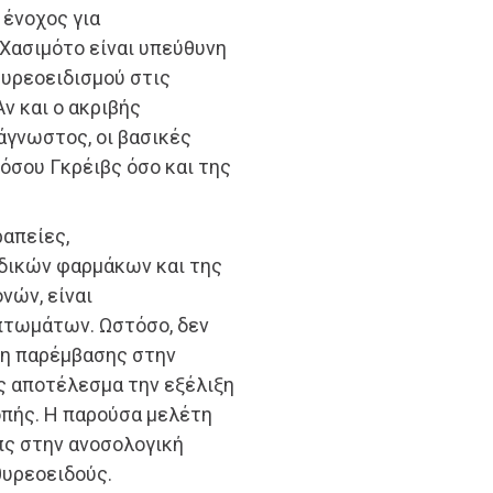
 ένοχος για
 Χασιμότο είναι υπεύθυνη
θυρεοειδισμού στις
ν και ο ακριβής
άγνωστος, οι βασικές
νόσου Γκρέιβς όσο και της
ραπείες,
δικών φαρμάκων και της
νών, είναι
πτωμάτων. Ωστόσο, δεν
ψη παρέμβασης στην
ς αποτέλεσμα την εξέλιξη
οπής. Η παρούσα μελέτη
πς στην ανοσολογική
υρεοειδούς.