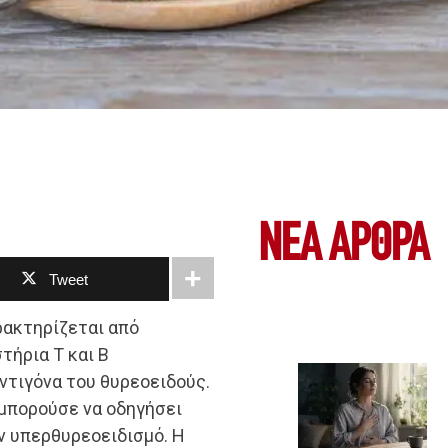
ΝΕΑ ΆΡΘΡΑ
Tweet
ρακτηρίζεται από
τήρια Τ και Β
ντιγόνα του θυρεοειδούς.
 μπορούσε να οδηγήσει
ν υπερθυρεοειδισμό. Η