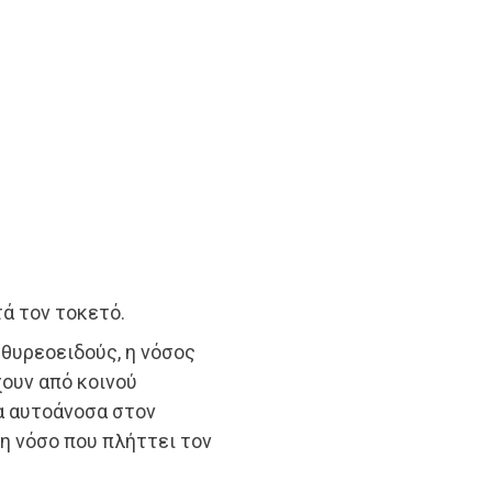
ά τον τοκετό.
θυρεοειδούς, η νόσος
χουν από κοινού
α αυτοάνοσα στον
η νόσο που πλήττει τον