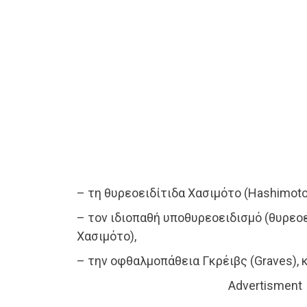
– τη θυρεοειδίτιδα Χασιμότο (Hashimoto
– τον ιδιοπαθή υποθυρεοειδισμό (θυρεο
Χασιμότο),
– την οφθαλμοπάθεια Γκρέιβς (Graves), 
Advertisment