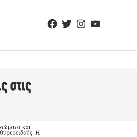
ς στις
ισώματα και
θυρεοειδούς. Η