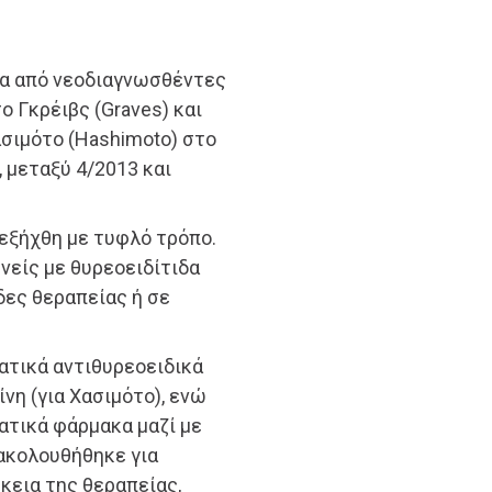
ία από νεοδιαγνωσθέντες
ο Γκρέιβς (Graves) και
ασιμότο (Hashimoto) στο
, μεταξύ 4/2013 και
ιεξήχθη με τυφλό τρόπο.
ενείς με θυρεοειδίτιδα
δες θεραπείας ή σε
ατικά αντιθυρεοειδικά
νη (για Χασιμότο), ενώ
ατικά φάρμακα μαζί με
ακολουθήθηκε για
κεια της θεραπείας,