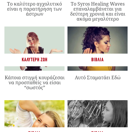
Το καλύτερο αγχολυτικό
Το Syros Healing Waves
είναι η παρατήρηση των
επαναλαμβάνεται για
άστρων
δεύτερη χρονιά και είναι
ακόμα μεγαλύτερο
ΚΑΛΎΤΕΡΗ ΖΩΉ
ΒΙΒΛΊΑ
Κάποια στιγμή κουράζεσαι
Αυτό Σταματάει Εδώ
να προσπαθείς να είσαι
“σωστός”