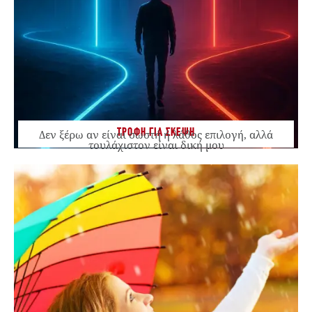
ΤΡΟΦΗ ΓΙΑ ΣΚΕΨΗ
Δεν ξέρω αν είναι σωστή ή λάθος επιλογή, αλλά
τουλάχιστον είναι δική μου