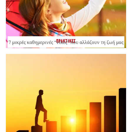
ΠΡΑΚΤΙΚΕΣ
7 μικρές καθημερινές “νίκες” που αλλάζουν τη ζωή μας