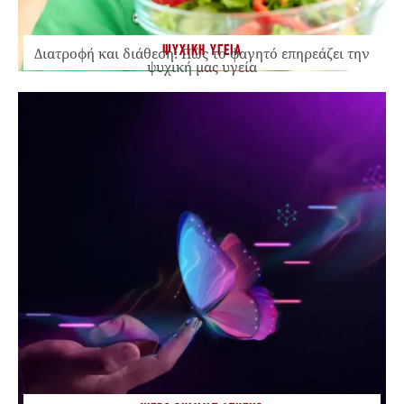
ΨΥΧΙΚΗ ΥΓΕΙΑ
Διατροφή και διάθεση: Πώς το φαγητό επηρεάζει την
ψυχική μας υγεία