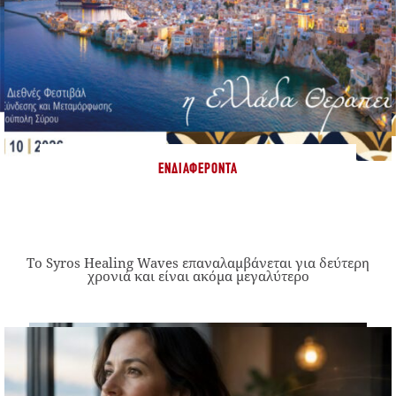
ΕΝΔΙΑΦΈΡΟΝΤΑ
Το Syros Healing Waves επαναλαμβάνεται για δεύτερη
χρονιά και είναι ακόμα μεγαλύτερο