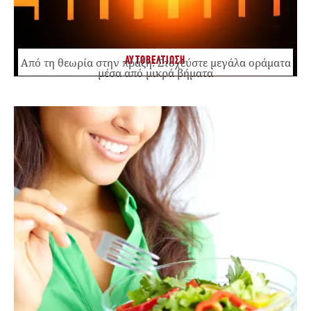
ΑΥΤΟΒΕΛΤΙΩΣΗ
Από τη θεωρία στην πράξη: Στοχεύστε μεγάλα οράματα
μέσα από μικρά βήματα