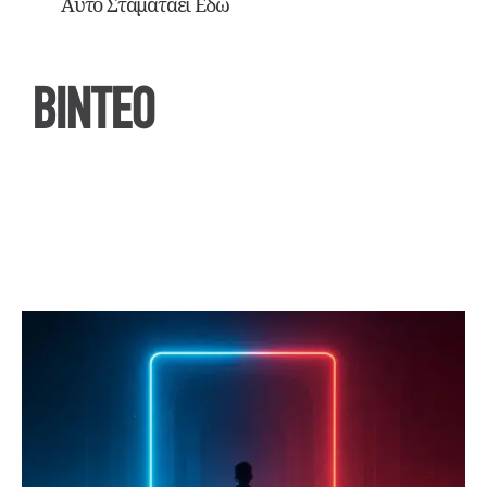
Αυτό Σταματάει Εδώ
ΒΙΝΤΕΟ