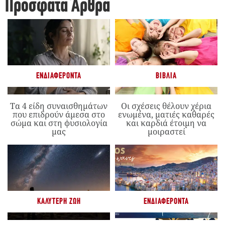
Πρόσφατα Άρθρα
ΕΝΔΙΑΦΈΡΟΝΤΑ
ΒΙΒΛΊΑ
Τα 4 είδη συναισθημάτων
Οι σχέσεις θέλουν χέρια
που επιδρούν άμεσα στο
ενωμένα, ματιές καθαρές
σώμα και στη φυσιολογία
και καρδιά έτοιμη να
μας
μοιραστεί
ΚΑΛΎΤΕΡΗ ΖΩΉ
ΕΝΔΙΑΦΈΡΟΝΤΑ