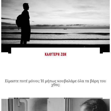
ΚΑΛΎΤΕΡΗ ΖΩΉ
Είμαστε ποτέ μόνοι; Ή μήπως κουβαλάμε όλα τα βάρη του
χθες;