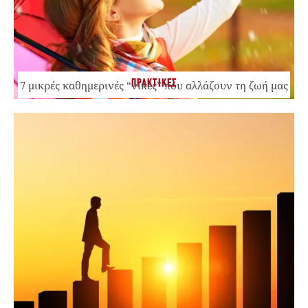
ΠΡΑΚΤΙΚΕΣ
7 μικρές καθημερινές “νίκες” που αλλάζουν τη ζωή μας