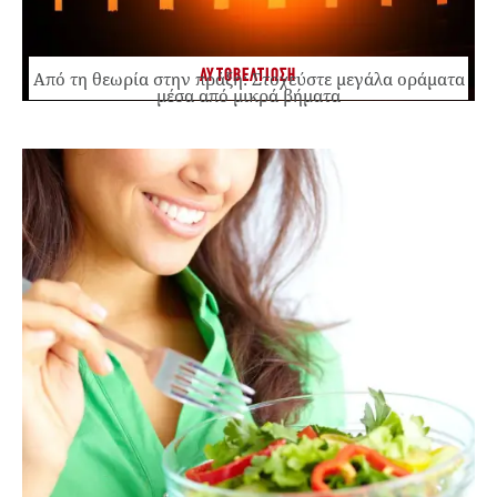
ΑΥΤΟΒΕΛΤΙΩΣΗ
Από τη θεωρία στην πράξη: Στοχεύστε μεγάλα οράματα
μέσα από μικρά βήματα