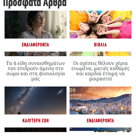
Πρόσφατα Άρθρα
ΕΝΔΙΑΦΈΡΟΝΤΑ
ΒΙΒΛΊΑ
Τα 4 είδη συναισθημάτων
Οι σχέσεις θέλουν χέρια
που επιδρούν άμεσα στο
ενωμένα, ματιές καθαρές
σώμα και στη φυσιολογία
και καρδιά έτοιμη να
μας
μοιραστεί
ΚΑΛΎΤΕΡΗ ΖΩΉ
ΕΝΔΙΑΦΈΡΟΝΤΑ