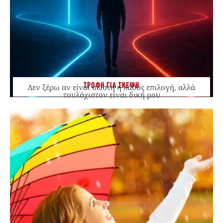
ΤΡΟΦΗ ΓΙΑ ΣΚΕΨΗ
Δεν ξέρω αν είναι σωστή ή λάθος επιλογή, αλλά
τουλάχιστον είναι δική μου