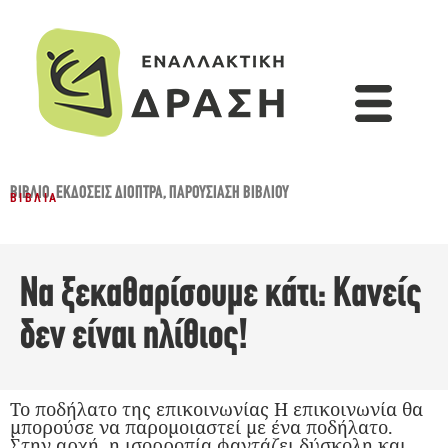
ΒΙΒΛΊΟ
,
ΕΚΔΌΣΕΙΣ ΔΙΌΠΤΡΑ
,
ΠΑΡΟΥΣΊΑΣΗ ΒΙΒΛΊΟΥ
ΒΙΒΛΊΑ
Να ξεκαθαρίσουμε κάτι: Κανείς
δεν είναι ηλίθιος!
Το ποδήλατο της επικοινωνίας Η επικοινωνία θα
μπορούσε να παρομοιαστεί με ένα ποδήλατο.
Στην αρχή, η ισορροπία φαντάζει δύσκολη και