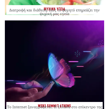
ΨΥΧΙΚΗ ΥΓΕΙΑ
Διατροφή και διάθεση: Πώς το φαγητό επηρεάζει την
ψυχική μας υγεία
WEB3 SUMMIT ATHENS
Το Internet ξαναγράφεται. Η Ελλάδα στο επίκεντρο της