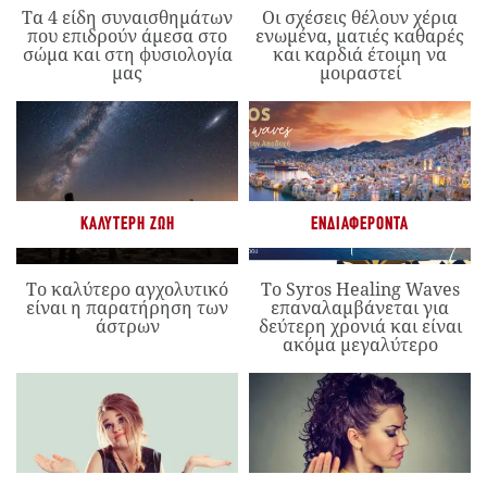
Τα 4 είδη συναισθημάτων
Οι σχέσεις θέλουν χέρια
που επιδρούν άμεσα στο
ενωμένα, ματιές καθαρές
σώμα και στη φυσιολογία
και καρδιά έτοιμη να
μας
μοιραστεί
ΚΑΛΎΤΕΡΗ ΖΩΉ
ΕΝΔΙΑΦΈΡΟΝΤΑ
Το καλύτερο αγχολυτικό
Το Syros Healing Waves
είναι η παρατήρηση των
επαναλαμβάνεται για
άστρων
δεύτερη χρονιά και είναι
ακόμα μεγαλύτερο