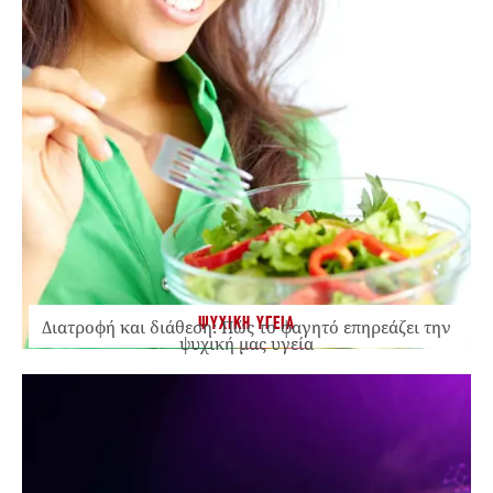
ΨΥΧΙΚΗ ΥΓΕΙΑ
Διατροφή και διάθεση: Πώς το φαγητό επηρεάζει την
ψυχική μας υγεία