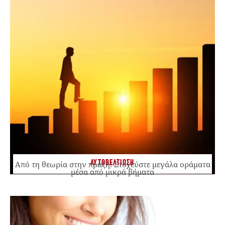
ΑΥΤΟΒΕΛΤΙΩΣΗ
Από τη θεωρία στην πράξη: Στοχεύστε μεγάλα οράματα
μέσα από μικρά βήματα