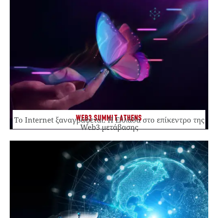
WEB3 SUMMIT ATHENS
Το Internet ξαναγράφεται. Η Ελλάδα στο επίκεντρο της
Web3 μετάβασης