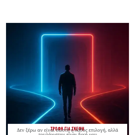
ΤΡΟΦΗ ΓΙΑ ΣΚΕΨΗ
Δεν ξέρω αν είναι σωστή ή λάθος επιλογή, αλλά
τουλάχιστον είναι δική μου