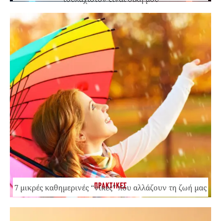
ΠΡΑΚΤΙΚΕΣ
7 μικρές καθημερινές “νίκες” που αλλάζουν τη ζωή μας