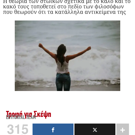
Η θεωρία των στωικών σχετικά με το καλό και το
κακό τους τοποθετεί στο πεδίο των φιλοσόφων
που θεωρούν ότι τα κατάλληλα αντικείμενα της
Τροφή για Σκέψη
EDITORIAL TEAM
315