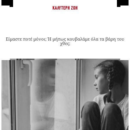
ΚΑΛΎΤΕΡΗ ΖΩΉ
Είμαστε ποτέ μόνοι; Ή μήπως κουβαλάμε όλα τα βάρη του
χθες;