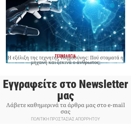
ΤΕΧΝΟΛΟΓΙΑ
Η εξέλιξη της τεχνητής νοημοσύνης: Πού σταματά η
μηχανή και ξεκινά ο άνθρωπος;
Εγγραφείτε στο Newsletter
μας
Λάβετε καθημερινά τα άρθρα μας στο e-mail
σας
ΠΟΛΙΤΙΚΗ ΠΡΟΣΤΑΣΙΑΣ ΑΠΟΡΡΗΤΟΥ