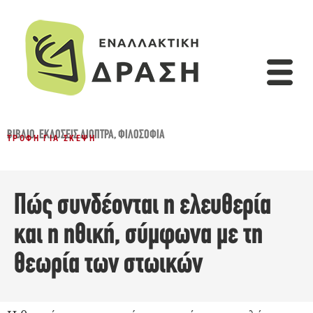
ΒΙΒΛΊΟ
,
ΕΚΔΌΣΕΙΣ ΔΙΌΠΤΡΑ
,
ΦΙΛΟΣΟΦΊΑ
ΤΡΟΦΉ ΓΙΑ ΣΚΈΨΗ
Πώς συνδέονται η ελευθερία
και η ηθική, σύμφωνα με τη
θεωρία των στωικών