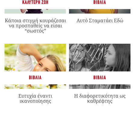
ΚΑΛΎΤΕΡΗ ΖΩΉ
ΒΙΒΛΊΑ
Κάποια στιγμή κουράζεσαι
Αυτό Σταματάει Εδώ
να προσπαθείς να είσαι
“σωστός”
ΒΙΒΛΊΑ
ΒΙΒΛΊΑ
Ευτυχία έναντι
Η διαφορετικότητα ως
ικανοποίησης
καθρέφτης