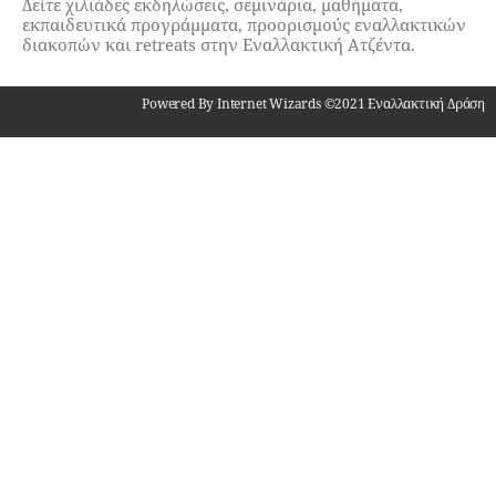
Δείτε χιλιάδες εκδηλώσεις, σεμινάρια, μαθήματα,
εκπαιδευτικά προγράμματα, προορισμούς εναλλακτικών
διακοπών και retreats στην Εναλλακτική Ατζέντα.
Powered By Internet Wizards ©2021 Εναλλακτική Δράση