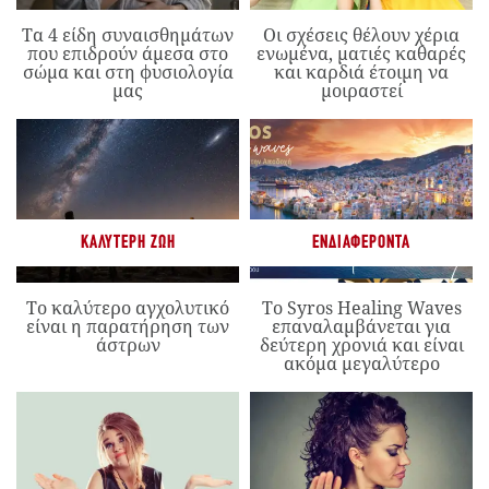
Τα 4 είδη συναισθημάτων
Οι σχέσεις θέλουν χέρια
που επιδρούν άμεσα στο
ενωμένα, ματιές καθαρές
σώμα και στη φυσιολογία
και καρδιά έτοιμη να
μας
μοιραστεί
ΚΑΛΎΤΕΡΗ ΖΩΉ
ΕΝΔΙΑΦΈΡΟΝΤΑ
Το καλύτερο αγχολυτικό
Το Syros Healing Waves
είναι η παρατήρηση των
επαναλαμβάνεται για
άστρων
δεύτερη χρονιά και είναι
ακόμα μεγαλύτερο