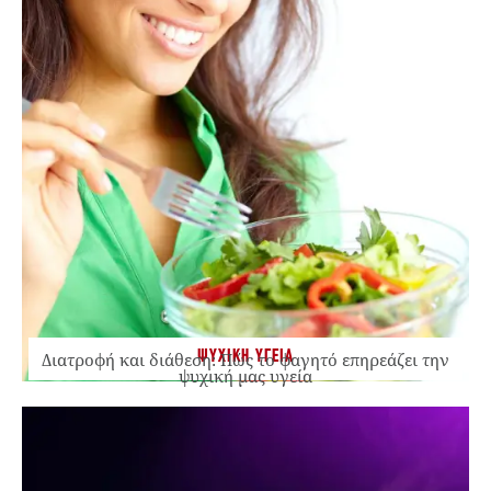
ΨΥΧΙΚΗ ΥΓΕΙΑ
Διατροφή και διάθεση: Πώς το φαγητό επηρεάζει την
ψυχική μας υγεία