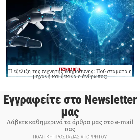
ΤΕΧΝΟΛΟΓΙΑ
Η εξέλιξη της τεχνητής νοημοσύνης: Πού σταματά η
μηχανή και ξεκινά ο άνθρωπος;
Εγγραφείτε στο Newsletter
μας
Λάβετε καθημερινά τα άρθρα μας στο e-mail
σας
ΠΟΛΙΤΙΚΗ ΠΡΟΣΤΑΣΙΑΣ ΑΠΟΡΡΗΤΟΥ