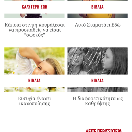
ΚΑΛΎΤΕΡΗ ΖΩΉ
ΒΙΒΛΊΑ
Κάποια στιγμή κουράζεσαι
Αυτό Σταματάει Εδώ
να προσπαθείς να είσαι
“σωστός”
ΒΙΒΛΊΑ
ΒΙΒΛΊΑ
Ευτυχία έναντι
Η διαφορετικότητα ως
ικανοποίησης
καθρέφτης