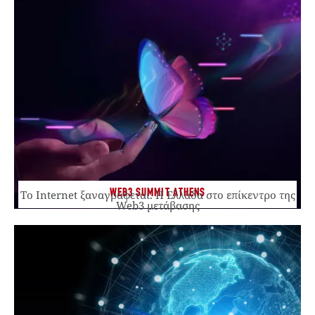
WEB3 SUMMIT ATHENS
Το Internet ξαναγράφεται. Η Ελλάδα στο επίκεντρο της
Web3 μετάβασης