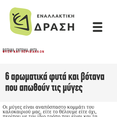
ΒΌΤΑΝΑ
,
ΈΝΤΟΜΑ
,
ΦΥΤΆ
ΦΎΣΗ ΚΑΙ ΠΕΡΙΒΆΛΛΟΝ
6 αρωματικά φυτά και βότανα
που απωθούν τις μύγες
Οι μύγες είναι αναπόσπαστο κομμάτι του
καλοκαιριού μας, είτε το θέλουμε είτε όχι,
περίπου με τον ίδιο τρόπο που είναι και τα