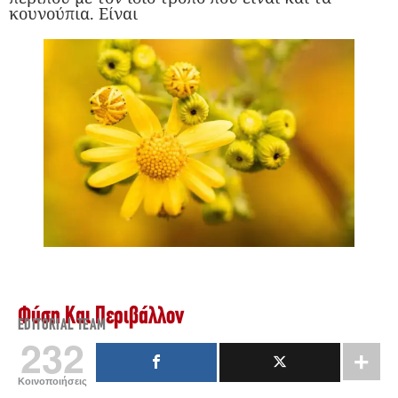
κουνούπια. Είναι
Φύση Και Περιβάλλον
EDITORIAL TEAM
232
Κοινοποιήσεις