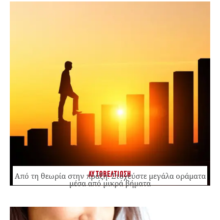
ΑΥΤΟΒΕΛΤΙΩΣΗ
Από τη θεωρία στην πράξη: Στοχεύστε μεγάλα οράματα
μέσα από μικρά βήματα