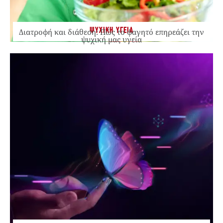
ΨΥΧΙΚΗ ΥΓΕΙΑ
Διατροφή και διάθεση: Πώς το φαγητό επηρεάζει την
ψυχική μας υγεία