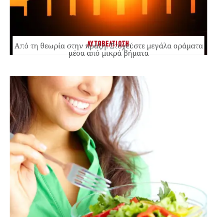
ΑΥΤΟΒΕΛΤΙΩΣΗ
Από τη θεωρία στην πράξη: Στοχεύστε μεγάλα οράματα
μέσα από μικρά βήματα