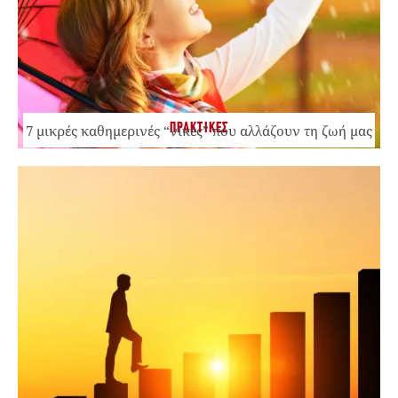
ΠΡΑΚΤΙΚΕΣ
7 μικρές καθημερινές “νίκες” που αλλάζουν τη ζωή μας