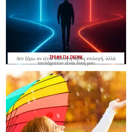
ΤΡΟΦΗ ΓΙΑ ΣΚΕΨΗ
Δεν ξέρω αν είναι σωστή ή λάθος επιλογή, αλλά
τουλάχιστον είναι δική μου