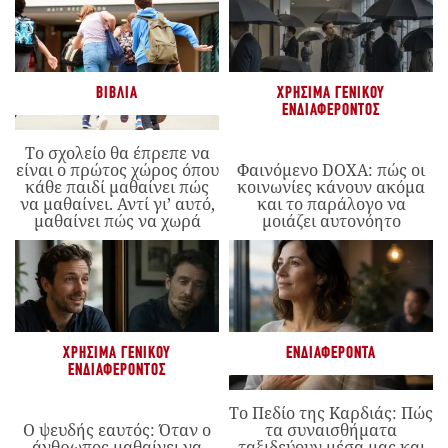
ΒΙΒΛΊΑ
ΧΡΉΣΙΜΑ ΓΕΝΙΚΟΎ
ΕΝΔΙΑΦΈΡΟΝΤΟΣ
Το σχολείο θα έπρεπε να
είναι ο πρώτος χώρος όπου
Φαινόμενο DOXA: πώς οι
κάθε παιδί μαθαίνει πώς
κοινωνίες κάνουν ακόμα
να μαθαίνει. Αντί γι’ αυτό,
και το παράλογο να
μαθαίνει πώς να χωρά
μοιάζει αυτονόητο
ΧΡΉΣΙΜΑ ΓΕΝΙΚΟΎ
ΕΝΔΙΑΦΈΡΟΝΤΑ
ΕΝΔΙΑΦΈΡΟΝΤΟΣ
Το Πεδίο της Καρδιάς: Πώς
Ο ψευδής εαυτός: Όταν ο
τα συναισθήματα
άνθρωπος μαθαίνει να
ταξιδεύουν μέσα μας και