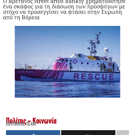
Ο Βρετανός street artist Banksy χρηματοδότησε
ένα σκάφος για τη διάσωση των προσφύγων με
στόχο να προσεγγίσει να φτάσει στην Ευρώπη
από τη Βόρεια
Πολίτης - Κοινωνία
EDITORIAL TEAM