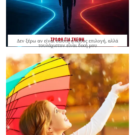
ΤΡΟΦΗ ΓΙΑ ΣΚΕΨΗ
Δεν ξέρω αν είναι σωστή ή λάθος επιλογή, αλλά
τουλάχιστον είναι δική μου