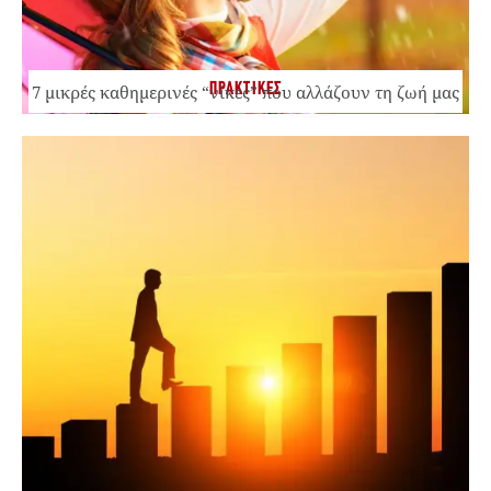
ΠΡΑΚΤΙΚΕΣ
7 μικρές καθημερινές “νίκες” που αλλάζουν τη ζωή μας