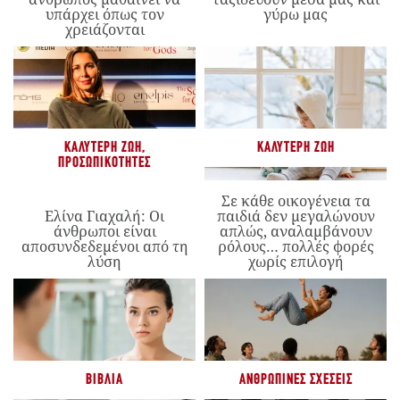
υπάρχει όπως τον
γύρω μας
χρειάζονται
ΚΑΛΎΤΕΡΗ ΖΩΉ
,
ΚΑΛΎΤΕΡΗ ΖΩΉ
ΠΡΟΣΩΠΙΚΌΤΗΤΕΣ
Σε κάθε οικογένεια τα
Ελίνα Γιαχαλή: Οι
παιδιά δεν μεγαλώνουν
άνθρωποι είναι
απλώς, αναλαμβάνουν
αποσυνδεδεμένοι από τη
ρόλους… πολλές φορές
λύση
χωρίς επιλογή
ΒΙΒΛΊΑ
ΑΝΘΡΏΠΙΝΕΣ ΣΧΈΣΕΙΣ