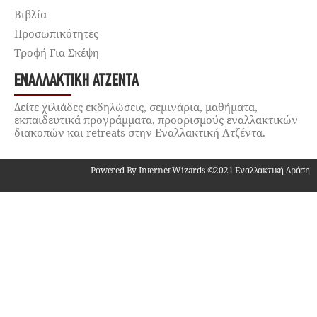
Βιβλία
Προσωπικότητες
Τροφή Για Σκέψη
ΕΝΑΛΛΑΚΤΙΚΉ ΑΤΖΈΝΤΑ
Δείτε χιλιάδες εκδηλώσεις, σεμινάρια, μαθήματα,
εκπαιδευτικά προγράμματα, προορισμούς εναλλακτικών
διακοπών και retreats στην Εναλλακτική Ατζέντα.
Powered By Internet Wizards ©2021 Εναλλακτική Δράση