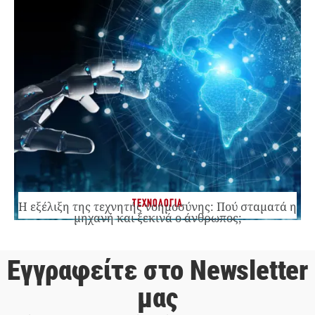
ΤΕΧΝΟΛΟΓΙΑ
Η εξέλιξη της τεχνητής νοημοσύνης: Πού σταματά η
μηχανή και ξεκινά ο άνθρωπος;
Εγγραφείτε στο Newsletter
μας