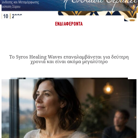
ΕΝΔΙΑΦΈΡΟΝΤΑ
Το Syros Healing Waves επαναλαμβάνεται για δεύτερη
χρονιά και είναι ακόμα μεγαλύτερο