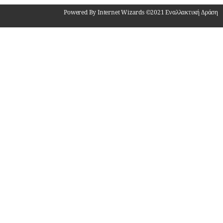
Powered By Internet Wizards ©2021 Εναλλακτική Δράση