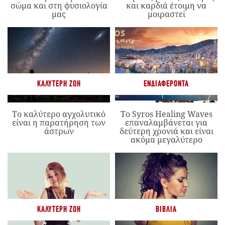
σώμα και στη φυσιολογία
και καρδιά έτοιμη να
μας
μοιραστεί
ΚΑΛΎΤΕΡΗ ΖΩΉ
ΕΝΔΙΑΦΈΡΟΝΤΑ
Το καλύτερο αγχολυτικό
Το Syros Healing Waves
είναι η παρατήρηση των
επαναλαμβάνεται για
άστρων
δεύτερη χρονιά και είναι
ακόμα μεγαλύτερο
ΚΑΛΎΤΕΡΗ ΖΩΉ
ΒΙΒΛΊΑ