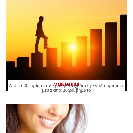
ΑΥΤΟΒΕΛΤΙΩΣΗ
Από τη θεωρία στην πράξη: Στοχεύστε μεγάλα οράματα
μέσα από μικρά βήματα