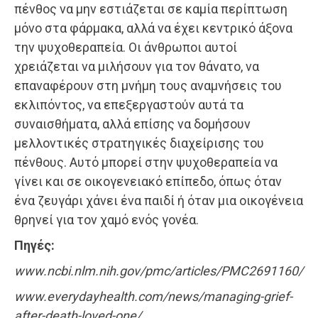
πένθος να μην εστιάζεται σε καμία περίπτωση
μόνο στα φάρμακα, αλλά να έχει κεντρικό άξονα
την ψυχοθεραπεία. Οι άνθρωποι αυτοί
χρειάζεται να μιλήσουν για τον θάνατο, να
επαναφέρουν στη μνήμη τους αναμνήσεις του
εκλιπόντος, να επεξεργαστούν αυτά τα
συναισθήματα, αλλά επίσης να δομήσουν
μελλοντικές στρατηγικές διαχείρισης του
πένθους. Αυτό μπορεί στην ψυχοθεραπεία να
γίνει και σε οικογενειακό επίπεδο, όπως όταν
ένα ζευγάρι χάνει ένα παιδί ή όταν μια οικογένεια
θρηνεί για τον χαμό ενός γονέα.
Πηγές:
www.ncbi.nlm.nih.gov/pmc/articles/PMC2691160/
www.everydayhealth.com/news/managing-grief-
after-death-loved-one/