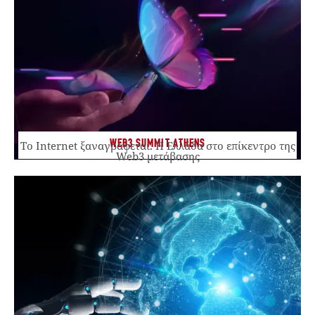
WEB3 SUMMIT ATHENS
Το Internet ξαναγράφεται. Η Ελλάδα στο επίκεντρο της
Web3 μετάβασης