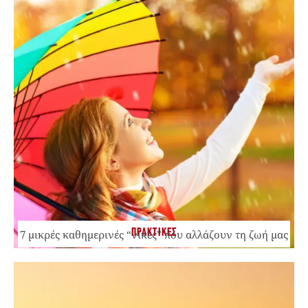
ΠΡΑΚΤΙΚΕΣ
7 μικρές καθημερινές “νίκες” που αλλάζουν τη ζωή μας