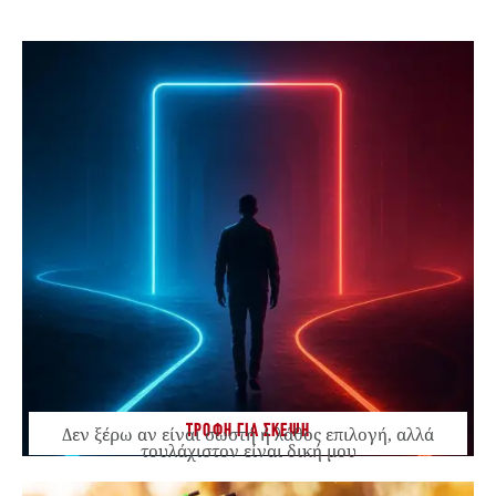
ΤΡΟΦΗ ΓΙΑ ΣΚΕΨΗ
Δεν ξέρω αν είναι σωστή ή λάθος επιλογή, αλλά
τουλάχιστον είναι δική μου