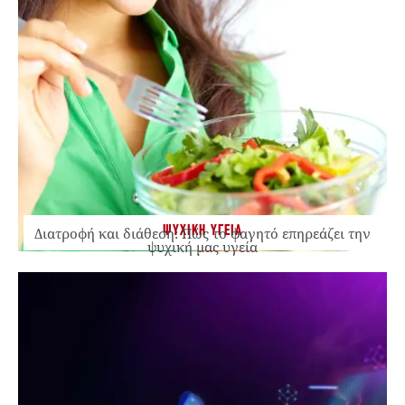
ΨΥΧΙΚΗ ΥΓΕΙΑ
Διατροφή και διάθεση: Πώς το φαγητό επηρεάζει την
ψυχική μας υγεία