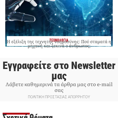
ΤΕΧΝΟΛΟΓΙΑ
Η εξέλιξη της τεχνητής νοημοσύνης: Πού σταματά η
μηχανή και ξεκινά ο άνθρωπος;
Εγγραφείτε στο Newsletter
μας
Λάβετε καθημερινά τα άρθρα μας στο e-mail
σας
ΠΟΛΙΤΙΚΗ ΠΡΟΣΤΑΣΙΑΣ ΑΠΟΡΡΗΤΟΥ