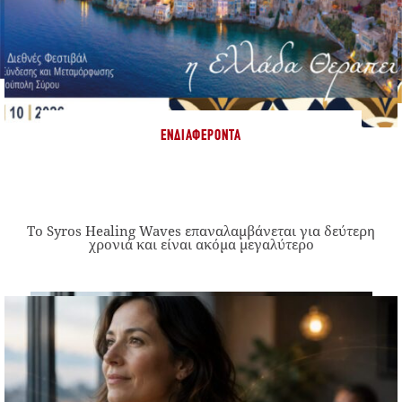
ΕΝΔΙΑΦΈΡΟΝΤΑ
Το Syros Healing Waves επαναλαμβάνεται για δεύτερη
χρονιά και είναι ακόμα μεγαλύτερο