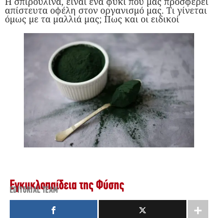
Η σπιρουλίνα, είναι ένα φύκι που μας προσφέρει
απίστευτα οφέλη στον οργανισμό μας. Τι γίνεται
όμως με τα μαλλιά μας; Πως και οι ειδικοί
Εγκυκλοπαίδεια της Φύσης
EDITORIAL TEAM