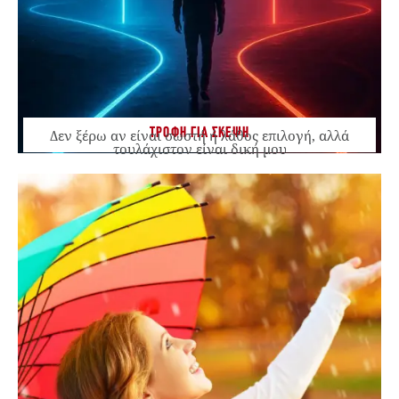
ΤΡΟΦΗ ΓΙΑ ΣΚΕΨΗ
Δεν ξέρω αν είναι σωστή ή λάθος επιλογή, αλλά
τουλάχιστον είναι δική μου