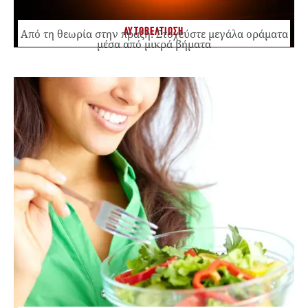
ΑΥΤΟΒΕΛΤΙΩΣΗ
Από τη θεωρία στην πράξη: Στοχεύστε μεγάλα οράματα
μέσα από μικρά βήματα