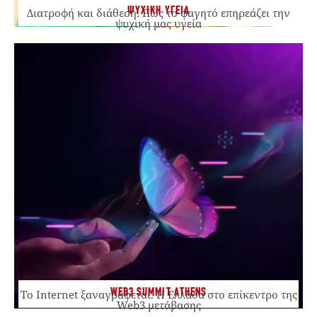
ΨΥΧΙΚΗ ΥΓΕΙΑ
Διατροφή και διάθεση: Πώς το φαγητό επηρεάζει την
ψυχική μας υγεία
WEB3 SUMMIT ATHENS
Το Internet ξαναγράφεται. Η Ελλάδα στο επίκεντρο της
Web3 μετάβασης