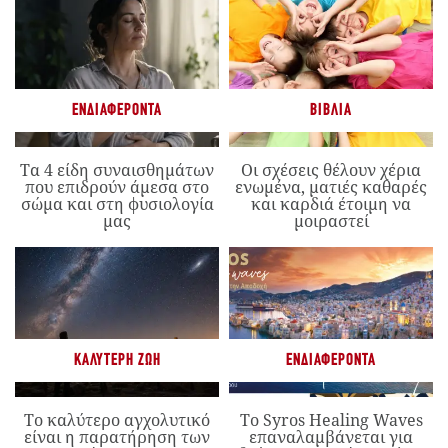
ΕΝΔΙΑΦΈΡΟΝΤΑ
ΒΙΒΛΊΑ
Τα 4 είδη συναισθημάτων
Οι σχέσεις θέλουν χέρια
που επιδρούν άμεσα στο
ενωμένα, ματιές καθαρές
σώμα και στη φυσιολογία
και καρδιά έτοιμη να
μας
μοιραστεί
ΚΑΛΎΤΕΡΗ ΖΩΉ
ΕΝΔΙΑΦΈΡΟΝΤΑ
Το καλύτερο αγχολυτικό
Το Syros Healing Waves
είναι η παρατήρηση των
επαναλαμβάνεται για