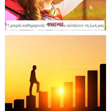
ΠΡΑΚΤΙΚΕΣ
7 μικρές καθημερινές “νίκες” που αλλάζουν τη ζωή μας