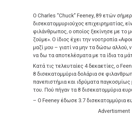
Ο Charles “Chuck” Feeney, 89 ετών σήμερ
δισεκατομμυριούχος επιχειρηματίας, είν
φιλάνθρωπος, ο οποίος ξεκίνησε με το 
ζούμε». Ο ίδιος έχει την νοοτροπία «Αφ
μαζί μου – γιατί να μην τα δώσω αλλού, 
να δω τα αποτελέσματα με τα ίδια τα μάτ
Κατά τις τελευταίες 4 δεκαετίες, ο Fee
8 δισεκατομμύρια δολάρια σε φιλανθρωπ
πανεπιστήμια και ιδρύματα παγκοσμίως 
του. Πού πήγαν τα 8 δισεκατομμύρια ευρ
– Ο Feeney έδωσε 3.7 δισεκατομμύρια ε
Advertisment