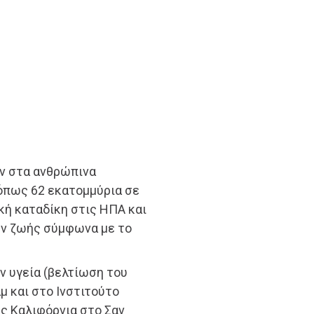
ν στα ανθρώπινα
 όπως 62 εκατομμύρια σε
κή καταδίκη στις ΗΠΑ και
ών ζωής σύμφωνα με το
ν υγεία (βελτίωση του
μ και στο Ινστιτούτο
ης Καλιφόρνια στο Σαν