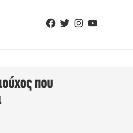
ιούχος που
ι