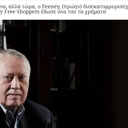
ια, αλλά τώρα, ο Feeney, (πρώην) δισεκατομμυριούχ
ty Free Shoppers έδωσε όλα του τα χρήματα