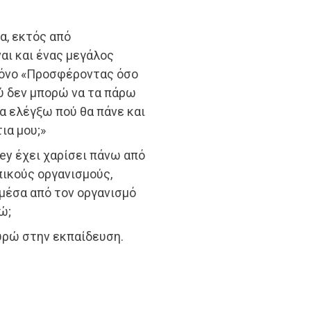
α, εκτός από
αι και ένας μεγάλος
μόνο «Προσφέροντας όσο
ού δεν μπορώ να τα πάρω
να ελέγξω πού θα πάνε και
ια μου;»
ney έχει χαρίσει πάνω από
ικούς οργανισμούς,
μέσα από τον οργανισμό
ώ;
υρώ στην εκπαίδευση.