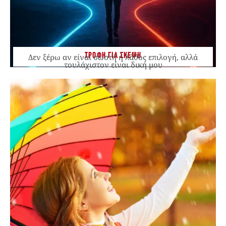
ΤΡΟΦΗ ΓΙΑ ΣΚΕΨΗ
Δεν ξέρω αν είναι σωστή ή λάθος επιλογή, αλλά
τουλάχιστον είναι δική μου