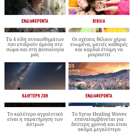
ΕΝΔΙΑΦΈΡΟΝΤΑ
ΒΙΒΛΊΑ
Τα 4 είδη συναισθημάτων
Οι σχέσεις θέλουν χέρια
που επιδρούν άμεσα στο
ενωμένα, ματιές καθαρές
σώμα και στη φυσιολογία
και καρδιά έτοιμη να
μας
μοιραστεί
ΚΑΛΎΤΕΡΗ ΖΩΉ
ΕΝΔΙΑΦΈΡΟΝΤΑ
Το καλύτερο αγχολυτικό
Το Syros Healing Waves
είναι η παρατήρηση των
επαναλαμβάνεται για
άστρων
δεύτερη χρονιά και είναι
ακόμα μεγαλύτερο