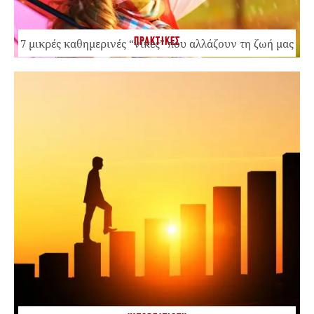
ΠΡΑΚΤΙΚΕΣ
7 μικρές καθημερινές “νίκες” που αλλάζουν τη ζωή μας