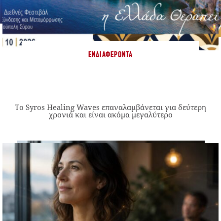
ΕΝΔΙΑΦΈΡΟΝΤΑ
Το Syros Healing Waves επαναλαμβάνεται για δεύτερη
χρονιά και είναι ακόμα μεγαλύτερο