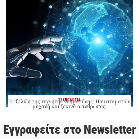
ΤΕΧΝΟΛΟΓΙΑ
Η εξέλιξη της τεχνητής νοημοσύνης: Πού σταματά η
μηχανή και ξεκινά ο άνθρωπος;
Εγγραφείτε στο Newsletter