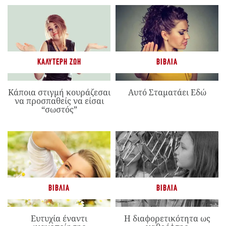
ΚΑΛΎΤΕΡΗ ΖΩΉ
ΒΙΒΛΊΑ
Κάποια στιγμή κουράζεσαι
Αυτό Σταματάει Εδώ
να προσπαθείς να είσαι
“σωστός”
ΒΙΒΛΊΑ
ΒΙΒΛΊΑ
Ευτυχία έναντι
Η διαφορετικότητα ως