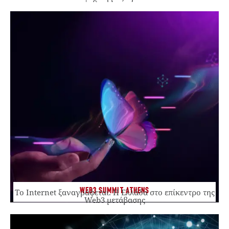
WEB3 SUMMIT ATHENS
Το Internet ξαναγράφεται. Η Ελλάδα στο επίκεντρο της
Web3 μετάβασης