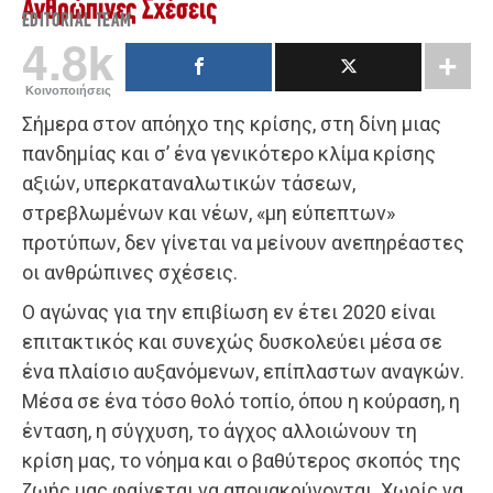
Ανθρώπινες Σχέσεις
EDITORIAL TEAM
4.8k
Κοινοποιήσεις
Σήμερα στον απόηχο της κρίσης, στη δίνη μιας
πανδημίας και σ’ ένα γενικότερο κλίμα κρίσης
αξιών, υπερκαταναλωτικών τάσεων,
στρεβλωμένων και νέων, «μη εύπεπτων»
προτύπων, δεν γίνεται να μείνουν ανεπηρέαστες
οι ανθρώπινες σχέσεις.
Ο αγώνας για την επιβίωση εν έτει 2020 είναι
επιτακτικός και συνεχώς δυσκολεύει μέσα σε
ένα πλαίσιο αυξανόμενων, επίπλαστων αναγκών.
Μέσα σε ένα τόσο θολό τοπίο, όπου η κούραση, η
ένταση, η σύγχυση, το άγχος αλλοιώνουν τη
κρίση μας, το νόημα και ο βαθύτερος σκοπός της
ζωής μας φαίνεται να απομακρύνονται. Χωρίς να