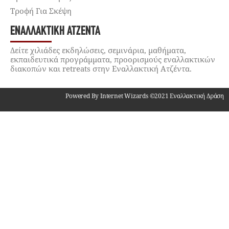
Τροφή Για Σκέψη
ΕΝΑΛΛΑΚΤΙΚΉ ΑΤΖΈΝΤΑ
Δείτε χιλιάδες εκδηλώσεις, σεμινάρια, μαθήματα,
εκπαιδευτικά προγράμματα, προορισμούς εναλλακτικών
διακοπών και retreats στην Εναλλακτική Ατζέντα.
Powered By Internet Wizards ©2021 Εναλλακτική Δράση