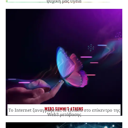
ψυχική μας υγεία
WEB3 SUMMIT ATHENS
Το Internet ξαναγράφεται. Η Ελλάδα στο επίκεντρο της
Web3 μετάβασης