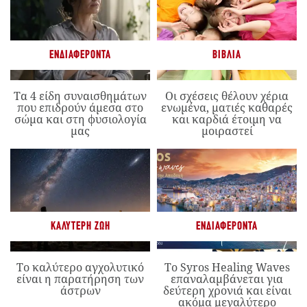
ΕΝΔΙΑΦΈΡΟΝΤΑ
ΒΙΒΛΊΑ
Τα 4 είδη συναισθημάτων
Οι σχέσεις θέλουν χέρια
που επιδρούν άμεσα στο
ενωμένα, ματιές καθαρές
σώμα και στη φυσιολογία
και καρδιά έτοιμη να
μας
μοιραστεί
ΚΑΛΎΤΕΡΗ ΖΩΉ
ΕΝΔΙΑΦΈΡΟΝΤΑ
Το καλύτερο αγχολυτικό
Το Syros Healing Waves
είναι η παρατήρηση των
επαναλαμβάνεται για
άστρων
δεύτερη χρονιά και είναι
ακόμα μεγαλύτερο