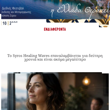
ΕΝΔΙΑΦΈΡΟΝΤΑ
Το Syros Healing Waves επαναλαμβάνεται για δεύτερη
χρονιά και είναι ακόμα μεγαλύτερο