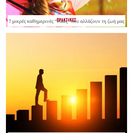
ΠΡΑΚΤΙΚΕΣ
7 μικρές καθημερινές “νίκες” που αλλάζουν τη ζωή μας