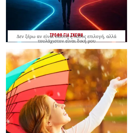
ΤΡΟΦΗ ΓΙΑ ΣΚΕΨΗ
Δεν ξέρω αν είναι σωστή ή λάθος επιλογή, αλλά
τουλάχιστον είναι δική μου