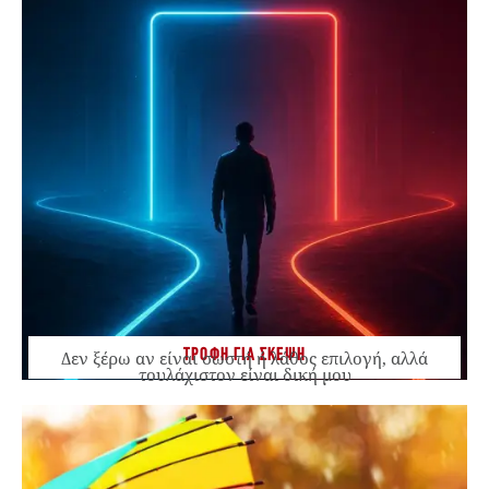
ΤΡΟΦΗ ΓΙΑ ΣΚΕΨΗ
Δεν ξέρω αν είναι σωστή ή λάθος επιλογή, αλλά
τουλάχιστον είναι δική μου