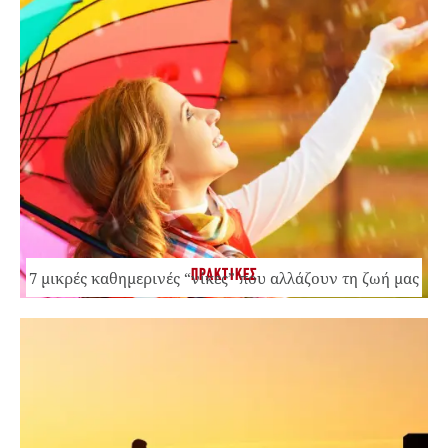
ΠΡΑΚΤΙΚΕΣ
7 μικρές καθημερινές “νίκες” που αλλάζουν τη ζωή μας