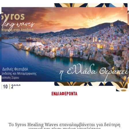
ΕΝΔΙΑΦΈΡΟΝΤΑ
Το Syros Healing Waves επαναλαμβάνεται για δεύτερη
χρονιά και είναι ακόμα μεγαλύτερο