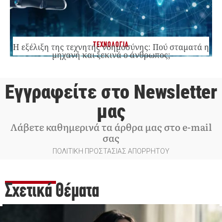
ΤΕΧΝΟΛΟΓΙΑ
Η εξέλιξη της τεχνητής νοημοσύνης: Πού σταματά η
μηχανή και ξεκινά ο άνθρωπος;
Εγγραφείτε στο Newsletter
μας
Λάβετε καθημερινά τα άρθρα μας στο e-mail
σας
ΠΟΛΙΤΙΚΗ ΠΡΟΣΤΑΣΙΑΣ ΑΠΟΡΡΗΤΟΥ
Σχετικά Θέματα