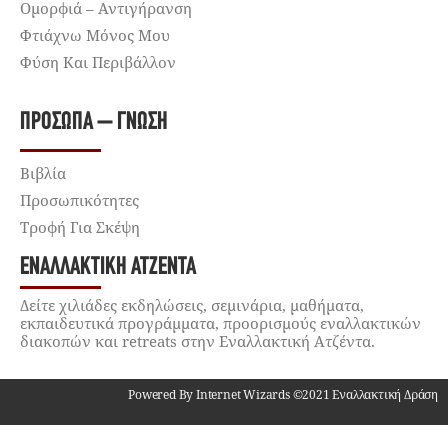
Ομορφιά – Αντιγήρανση
Φτιάχνω Μόνος Μου
Φύση Και Περιβάλλον
ΠΡΌΣΩΠΑ – ΓΝΏΣΗ
Βιβλία
Προσωπικότητες
Τροφή Για Σκέψη
ΕΝΑΛΛΑΚΤΙΚΉ ΑΤΖΈΝΤΑ
Δείτε χιλιάδες εκδηλώσεις, σεμινάρια, μαθήματα,
εκπαιδευτικά προγράμματα, προορισμούς εναλλακτικών
διακοπών και retreats στην Εναλλακτική Ατζέντα.
Powered By Internet Wizards ©2021 Εναλλακτική Δράση