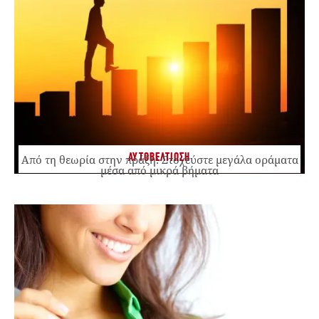
ΑΥΤΟΒΕΛΤΙΩΣΗ
Από τη θεωρία στην πράξη: Στοχεύστε μεγάλα οράματα
μέσα από μικρά βήματα