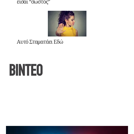
είσαι “σωστός”
Αυτό Σταματάει Εδώ
ΒΙΝΤΕΟ