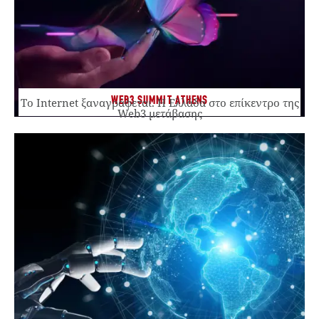
WEB3 SUMMIT ATHENS
Το Internet ξαναγράφεται. Η Ελλάδα στο επίκεντρο της
Web3 μετάβασης