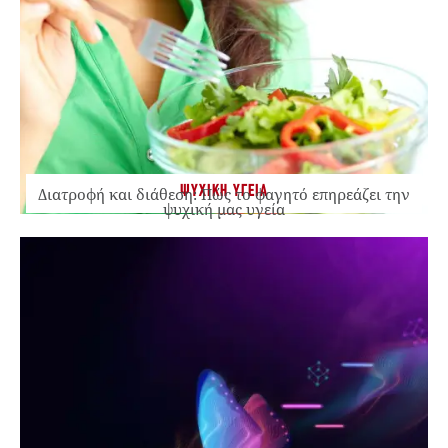
ΨΥΧΙΚΗ ΥΓΕΙΑ
Διατροφή και διάθεση: Πώς το φαγητό επηρεάζει την
ψυχική μας υγεία