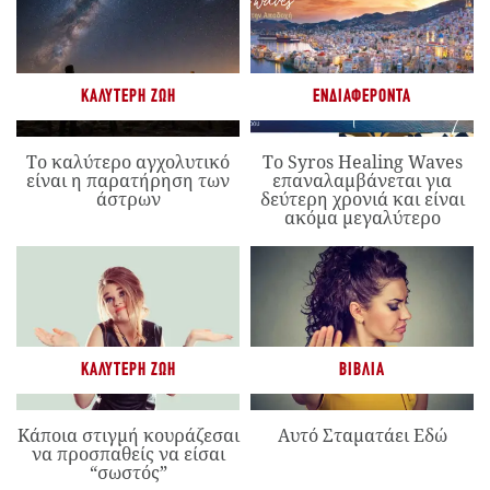
ΚΑΛΎΤΕΡΗ ΖΩΉ
ΕΝΔΙΑΦΈΡΟΝΤΑ
Το καλύτερο αγχολυτικό
Το Syros Healing Waves
είναι η παρατήρηση των
επαναλαμβάνεται για
άστρων
δεύτερη χρονιά και είναι
ακόμα μεγαλύτερο
ΚΑΛΎΤΕΡΗ ΖΩΉ
ΒΙΒΛΊΑ
Κάποια στιγμή κουράζεσαι
Αυτό Σταματάει Εδώ
να προσπαθείς να είσαι
“σωστός”