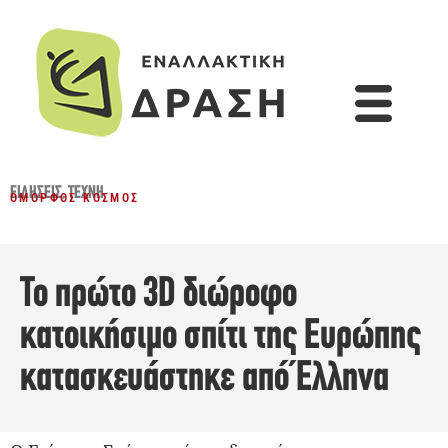
ΕΙΔΉΣΕΙΣ
,
ΤΈΧΝΗ
ΌΜΟΡΦΟΣ ΚΌΣΜΟΣ
Το πρώτο 3D διώροφο
κατοικήσιμο σπίτι της Ευρώπης
κατασκευάστηκε από Έλληνα