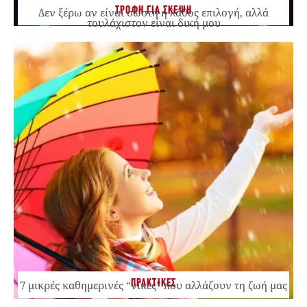
ΤΡΟΦΗ ΓΙΑ ΣΚΕΨΗ
Δεν ξέρω αν είναι σωστή ή λάθος επιλογή, αλλά
τουλάχιστον είναι δική μου
ΠΡΑΚΤΙΚΕΣ
7 μικρές καθημερινές “νίκες” που αλλάζουν τη ζωή μας