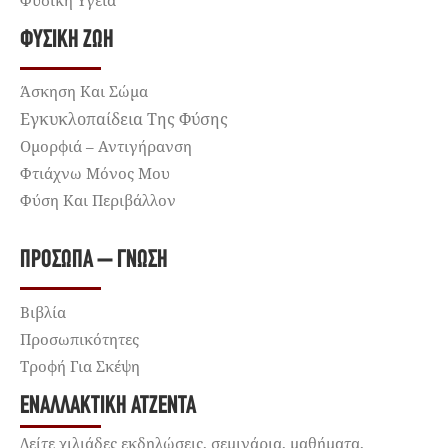
Φυσική Υγεία
ΦΥΣΙΚΉ ΖΩΉ
Άσκηση Και Σώμα
Εγκυκλοπαίδεια Της Φύσης
Ομορφιά – Αντιγήρανση
Φτιάχνω Μόνος Μου
Φύση Και Περιβάλλον
ΠΡΌΣΩΠΑ – ΓΝΏΣΗ
Βιβλία
Προσωπικότητες
Τροφή Για Σκέψη
ΕΝΑΛΛΑΚΤΙΚΉ ΑΤΖΈΝΤΑ
Δείτε χιλιάδες εκδηλώσεις, σεμινάρια, μαθήματα,