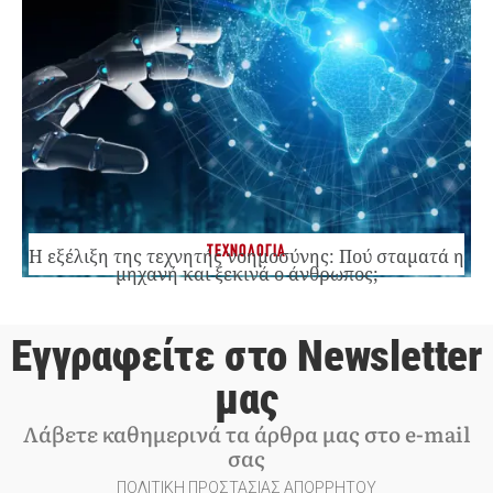
ΤΕΧΝΟΛΟΓΙΑ
Η εξέλιξη της τεχνητής νοημοσύνης: Πού σταματά η
μηχανή και ξεκινά ο άνθρωπος;
Εγγραφείτε στο Newsletter
μας
Λάβετε καθημερινά τα άρθρα μας στο e-mail
σας
ΠΟΛΙΤΙΚΗ ΠΡΟΣΤΑΣΙΑΣ ΑΠΟΡΡΗΤΟΥ