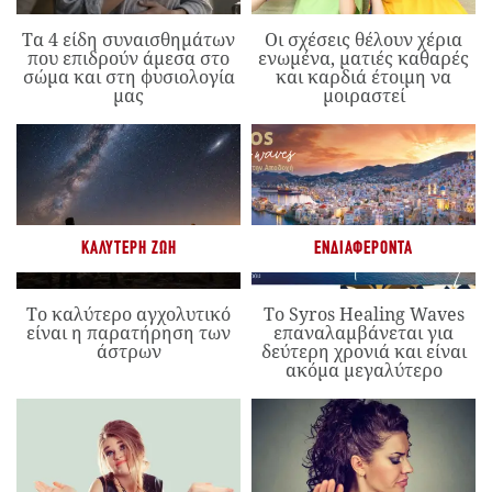
Τα 4 είδη συναισθημάτων
Οι σχέσεις θέλουν χέρια
που επιδρούν άμεσα στο
ενωμένα, ματιές καθαρές
σώμα και στη φυσιολογία
και καρδιά έτοιμη να
μας
μοιραστεί
ΚΑΛΎΤΕΡΗ ΖΩΉ
ΕΝΔΙΑΦΈΡΟΝΤΑ
Το καλύτερο αγχολυτικό
Το Syros Healing Waves
είναι η παρατήρηση των
επαναλαμβάνεται για
άστρων
δεύτερη χρονιά και είναι
ακόμα μεγαλύτερο