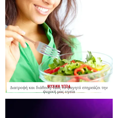
ΨΥΧΙΚΗ ΥΓΕΙΑ
Διατροφή και διάθεση: Πώς το φαγητό επηρεάζει την
ψυχική μας υγεία