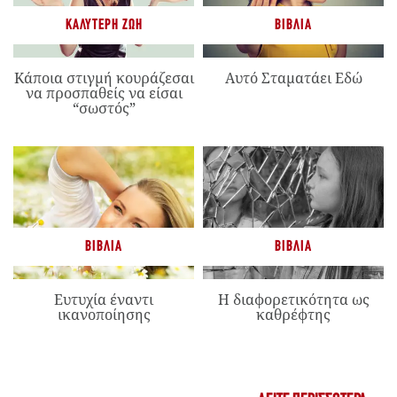
ΚΑΛΎΤΕΡΗ ΖΩΉ
ΒΙΒΛΊΑ
Κάποια στιγμή κουράζεσαι
Αυτό Σταματάει Εδώ
να προσπαθείς να είσαι
“σωστός”
ΒΙΒΛΊΑ
ΒΙΒΛΊΑ
Ευτυχία έναντι
Η διαφορετικότητα ως
ικανοποίησης
καθρέφτης