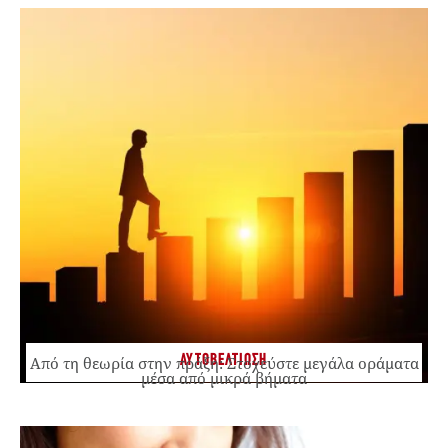
ΑΥΤΟΒΕΛΤΙΩΣΗ
Από τη θεωρία στην πράξη: Στοχεύστε μεγάλα οράματα
μέσα από μικρά βήματα