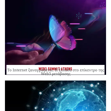
WEB3 SUMMIT ATHENS
Το Internet ξαναγράφεται. Η Ελλάδα στο επίκεντρο της
Web3 μετάβασης