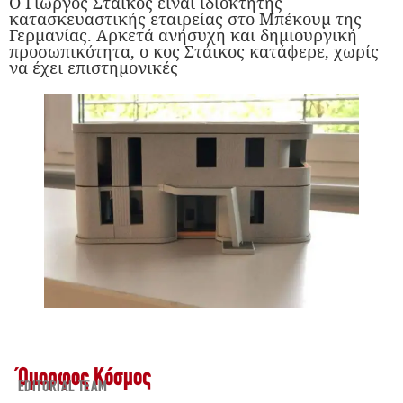
Ο Γιώργος Στάικος είναι ιδιοκτήτης
κατασκευαστικής εταιρείας στο Μπέκουμ της
Γερμανίας. Αρκετά ανήσυχη και δημιουργική
προσωπικότητα, ο κος Στάικος κατάφερε, χωρίς
να έχει επιστημονικές
Όμορφος Κόσμος
EDITORIAL TEAM