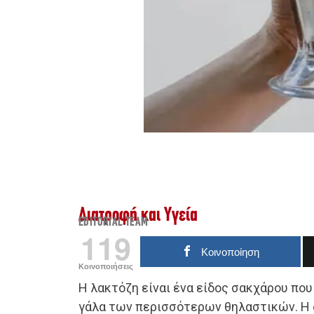
Διατροφή και Υγεία
EDITORIAL TEAM
119
Κοινοποίηση
Κοινοποιήσεις
Η λακτόζη είναι ένα είδος σακχάρου πο
γάλα των περισσότερων θηλαστικών. Η δ