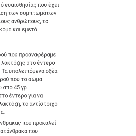
μό ευαισθησίας που έχει
ένταση των συμπτωμάτων
ιους ανθρώπους, το
κόμα και εμετό.
ερού που προαναφέραμε
ς λακτόζης στο έντερο
. Τα υπολειπόμενα οξέα
ερού που το σώμα
 από 45 γρ.
το έντερο για να
λακτόζη, το αντίστοιχο
α.
άνθρακας που προκαλεί
υδατάνθρακα που