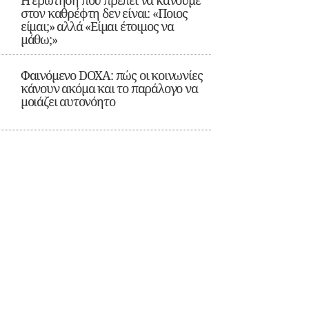
Η ερώτηση που πρέπει να κάνουμε
στον καθρέφτη δεν είναι: «Ποιος
είμαι;» αλλά «Είμαι έτοιμος να
μάθω;»
Φαινόμενο DOXA: πώς οι κοινωνίες
κάνουν ακόμα και το παράλογο να
μοιάζει αυτονόητο