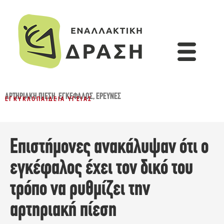
ΑΡΤΗΡΙΑΚΉ ΠΊΕΣΗ
,
ΕΓΚΈΦΑΛΟΣ
,
ΈΡΕΥΝΕΣ
ΕΓΚΥΚΛΟΠΑΊΔΕΙΑ ΥΓΕΊΑΣ
Επιστήμονες ανακάλυψαν ότι ο
εγκέφαλος έχει τον δικό του
τρόπο να ρυθμίζει την
αρτηριακή πίεση