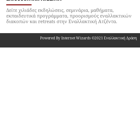
Δείτε χιλιάδες εκδηλώσεις, σεμινάρια, μαθήματα,
εκπαιδευτικά προγράμματα, προορισμούς εναλλακτικών
διακοπών και retreats στην Εναλλακτική Ατζέντα.
Powered By Internet Wizards ©2021 Εναλλακτική Δράση