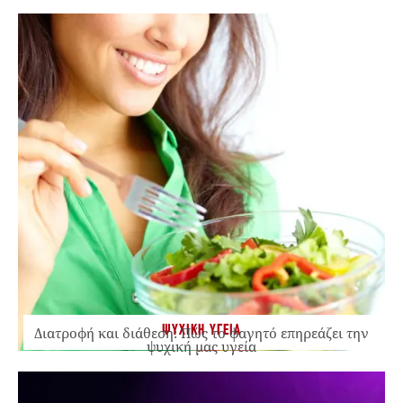
ΨΥΧΙΚΗ ΥΓΕΙΑ
Διατροφή και διάθεση: Πώς το φαγητό επηρεάζει την
ψυχική μας υγεία