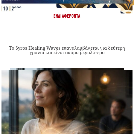
ΕΝΔΙΑΦΈΡΟΝΤΑ
Το Syros Healing Waves επαναλαμβάνεται για δεύτερη
χρονιά και είναι ακόμα μεγαλύτερο