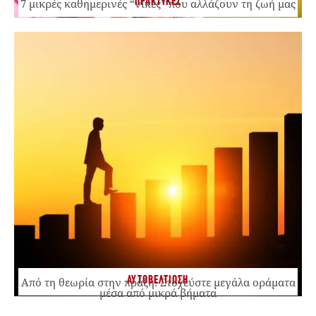
ΠΡΑΚΤΙΚΕΣ
7 μικρές καθημερινές “νίκες” που αλλάζουν τη ζωή μας
ΑΥΤΟΒΕΛΤΙΩΣΗ
Από τη θεωρία στην πράξη: Στοχεύστε μεγάλα οράματα
μέσα από μικρά βήματα