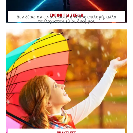
ΤΡΟΦΗ ΓΙΑ ΣΚΕΨΗ
Δεν ξέρω αν είναι σωστή ή λάθος επιλογή, αλλά
τουλάχιστον είναι δική μου