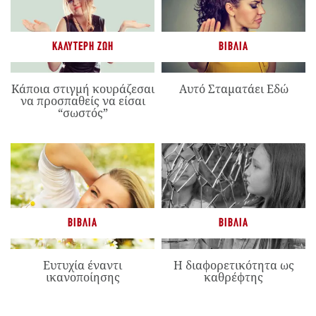
ΚΑΛΎΤΕΡΗ ΖΩΉ
ΒΙΒΛΊΑ
Κάποια στιγμή κουράζεσαι
Αυτό Σταματάει Εδώ
να προσπαθείς να είσαι
“σωστός”
ΒΙΒΛΊΑ
ΒΙΒΛΊΑ
Ευτυχία έναντι
Η διαφορετικότητα ως
ικανοποίησης
καθρέφτης