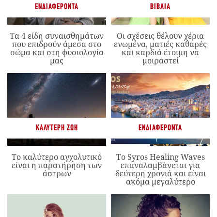
ΕΝΔΙΑΦΈΡΟΝΤΑ
ΒΙΒΛΊΑ
Τα 4 είδη συναισθημάτων
Οι σχέσεις θέλουν χέρια
που επιδρούν άμεσα στο
ενωμένα, ματιές καθαρές
σώμα και στη φυσιολογία
και καρδιά έτοιμη να
μας
μοιραστεί
ΚΑΛΎΤΕΡΗ ΖΩΉ
ΕΝΔΙΑΦΈΡΟΝΤΑ
Το καλύτερο αγχολυτικό
Το Syros Healing Waves
είναι η παρατήρηση των
επαναλαμβάνεται για
άστρων
δεύτερη χρονιά και είναι
ακόμα μεγαλύτερο