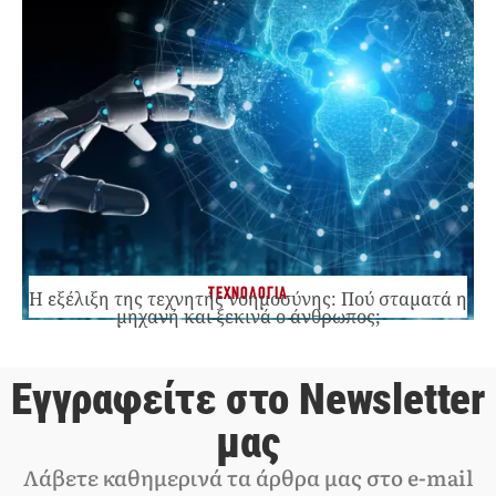
ΤΕΧΝΟΛΟΓΙΑ
Η εξέλιξη της τεχνητής νοημοσύνης: Πού σταματά η
μηχανή και ξεκινά ο άνθρωπος;
Εγγραφείτε στο Newsletter
μας
Λάβετε καθημερινά τα άρθρα μας στο e-mail