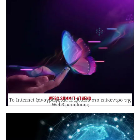
WEB3 SUMMIT ATHENS
Το Internet ξαναγράφεται. Η Ελλάδα στο επίκεντρο της
Web3 μετάβασης