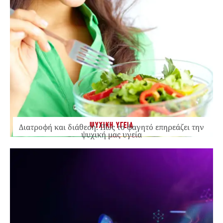
ΨΥΧΙΚΗ ΥΓΕΙΑ
Διατροφή και διάθεση: Πώς το φαγητό επηρεάζει την
ψυχική μας υγεία