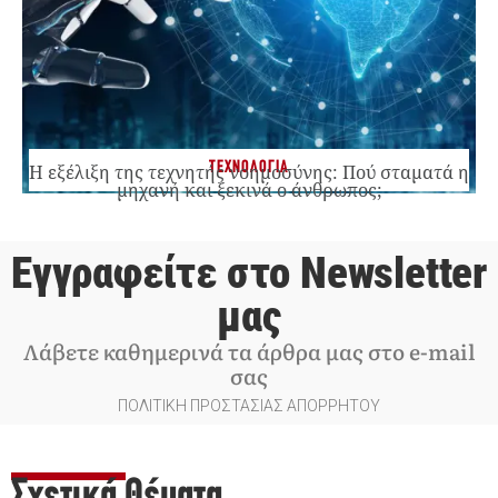
ΤΕΧΝΟΛΟΓΙΑ
Η εξέλιξη της τεχνητής νοημοσύνης: Πού σταματά η
μηχανή και ξεκινά ο άνθρωπος;
Εγγραφείτε στο Newsletter
μας
Λάβετε καθημερινά τα άρθρα μας στο e-mail
σας
ΠΟΛΙΤΙΚΗ ΠΡΟΣΤΑΣΙΑΣ ΑΠΟΡΡΗΤΟΥ
Σχετικά Θέματα