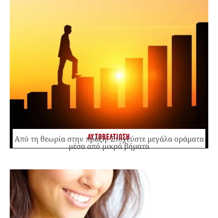
ΑΥΤΟΒΕΛΤΙΩΣΗ
Από τη θεωρία στην πράξη: Στοχεύστε μεγάλα οράματα
μέσα από μικρά βήματα