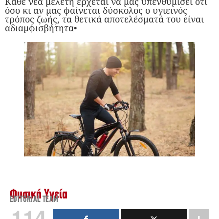
Κάθε νέα μελέτη έρχεται να μας υπενθυμίσει ότι
όσο κι αν μας φαίνεται δύσκολος ο υγιεινός
τρόπος ζωής, τα θετικά αποτελέσματά του είναι
αδιαμφισβήτητα•
Φυσική Υγεία
EDITORIAL TEAM
114