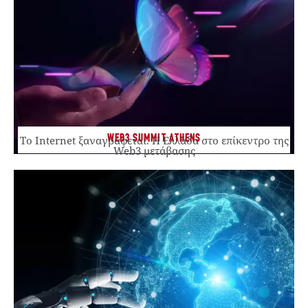
WEB3 SUMMIT ATHENS
Το Internet ξαναγράφεται. Η Ελλάδα στο επίκεντρο της
Web3 μετάβασης