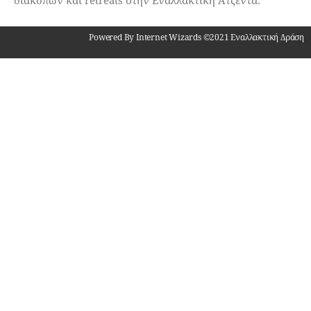
διακοπών και retreats στην Εναλλακτική Ατζέντα.
Powered By Internet Wizards ©2021 Εναλλακτική Δράση