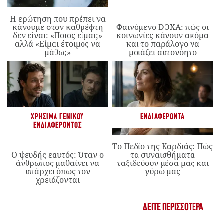
Η ερώτηση που πρέπει να
κάνουμε στον καθρέφτη
Φαινόμενο DOXA: πώς οι
δεν είναι: «Ποιος είμαι;»
κοινωνίες κάνουν ακόμα
αλλά «Είμαι έτοιμος να
και το παράλογο να
μάθω;»
μοιάζει αυτονόητο
ΧΡΉΣΙΜΑ ΓΕΝΙΚΟΎ
ΕΝΔΙΑΦΈΡΟΝΤΑ
ΕΝΔΙΑΦΈΡΟΝΤΟΣ
Το Πεδίο της Καρδιάς: Πώς
Ο ψευδής εαυτός: Όταν ο
τα συναισθήματα
άνθρωπος μαθαίνει να
ταξιδεύουν μέσα μας και
υπάρχει όπως τον
γύρω μας
χρειάζονται
ΔΕΊΤΕ ΠΕΡΙΣΣΌΤΕΡΑ