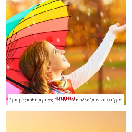
ΠΡΑΚΤΙΚΕΣ
7 μικρές καθημερινές “νίκες” που αλλάζουν τη ζωή μας