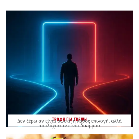
ΤΡΟΦΗ ΓΙΑ ΣΚΕΨΗ
Δεν ξέρω αν είναι σωστή ή λάθος επιλογή, αλλά
τουλάχιστον είναι δική μου