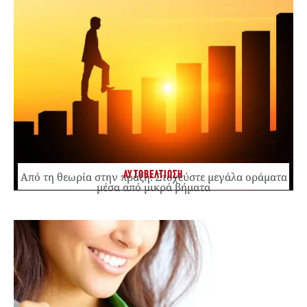
ΑΥΤΟΒΕΛΤΙΩΣΗ
Από τη θεωρία στην πράξη: Στοχεύστε μεγάλα οράματα
μέσα από μικρά βήματα