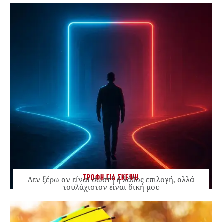
ΤΡΟΦΗ ΓΙΑ ΣΚΕΨΗ
Δεν ξέρω αν είναι σωστή ή λάθος επιλογή, αλλά
τουλάχιστον είναι δική μου