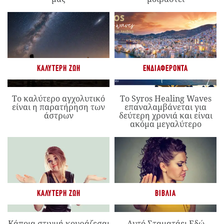
ΚΑΛΎΤΕΡΗ ΖΩΉ
ΕΝΔΙΑΦΈΡΟΝΤΑ
Το καλύτερο αγχολυτικό
Το Syros Healing Waves
είναι η παρατήρηση των
επαναλαμβάνεται για
άστρων
δεύτερη χρονιά και είναι
ακόμα μεγαλύτερο
ΚΑΛΎΤΕΡΗ ΖΩΉ
ΒΙΒΛΊΑ
Κάποια στιγμή κουράζεσαι
Αυτό Σταματάει Εδώ