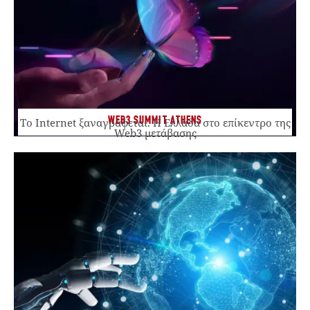
WEB3 SUMMIT ATHENS
Το Internet ξαναγράφεται. Η Ελλάδα στο επίκεντρο της
Web3 μετάβασης