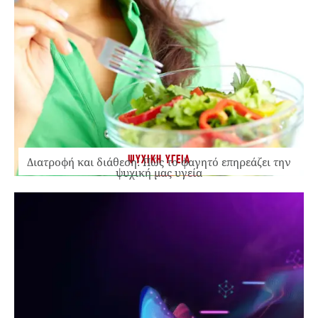
ΨΥΧΙΚΗ ΥΓΕΙΑ
Διατροφή και διάθεση: Πώς το φαγητό επηρεάζει την
ψυχική μας υγεία