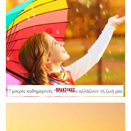
ΠΡΑΚΤΙΚΕΣ
7 μικρές καθημερινές “νίκες” που αλλάζουν τη ζωή μας