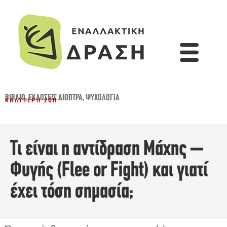
ΒΙΒΛΊΟ
,
ΕΚΔΌΣΕΙΣ ΔΙΌΠΤΡΑ
,
ΨΥΧΟΛΟΓΊΑ
ΚΑΛΎΤΕΡΗ ΖΩΉ
Τι είναι η αντίδραση Μάχης –
Φυγής (Flee or Fight) και γιατί
έχει τόση σημασία;