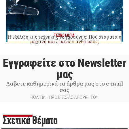
ΤΕΧΝΟΛΟΓΙΑ
Η εξέλιξη της τεχνητής νοημοσύνης: Πού σταματά η
μηχανή και ξεκινά ο άνθρωπος;
Εγγραφείτε στο Newsletter
μας
Λάβετε καθημερινά τα άρθρα μας στο e-mail
σας
ΠΟΛΙΤΙΚΗ ΠΡΟΣΤΑΣΙΑΣ ΑΠΟΡΡΗΤΟΥ
Σχετικά Θέματα