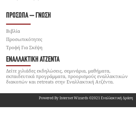
ΠΡΌΣΩΠΑ – ΓΝΏΣΗ
Βιβλία
Προσωπικότητες
Τροφή Για Σκέψη
ΕΝΑΛΛΑΚΤΙΚΉ ΑΤΖΈΝΤΑ
Δείτε χιλιάδες εκδηλώσεις, σεμινάρια, μαθήματα,
εκπαιδευτικά προγράμματα, προορισμούς εναλλακτικών
διακοπών και retreats στην Εναλλακτική Ατζέντα.
Powered By Internet Wizards ©2021 Εναλλακτική Δράση