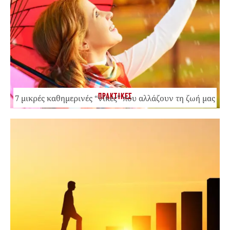
ΠΡΑΚΤΙΚΕΣ
7 μικρές καθημερινές “νίκες” που αλλάζουν τη ζωή μας