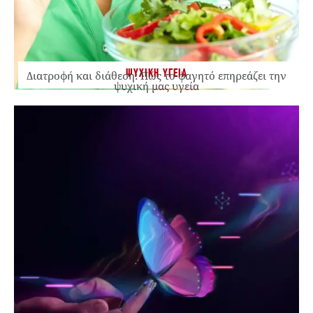
ΨΥΧΙΚΗ ΥΓΕΙΑ
Διατροφή και διάθεση: Πώς το φαγητό επηρεάζει την
ψυχική μας υγεία