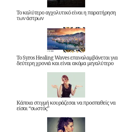
Το καλύτερο αγχολυτικό είναι η παρατήρηση
των άστρων
Το Syros Healing Waves επαναλαμβάνεται για
δεύτερη χρονιά και είναι ακόμα μεγαλύτερο
Κάποια στιγμή κουράζεσαι να προσπαθείς να
είσαι “σωστός”