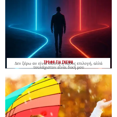
ΤΡΟΦΗ ΓΙΑ ΣΚΕΨΗ
Δεν ξέρω αν είναι σωστή ή λάθος επιλογή, αλλά
τουλάχιστον είναι δική μου