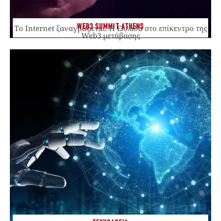
WEB3 SUMMIT ATHENS
Το Internet ξαναγράφεται. Η Ελλάδα στο επίκεντρο της
Web3 μετάβασης