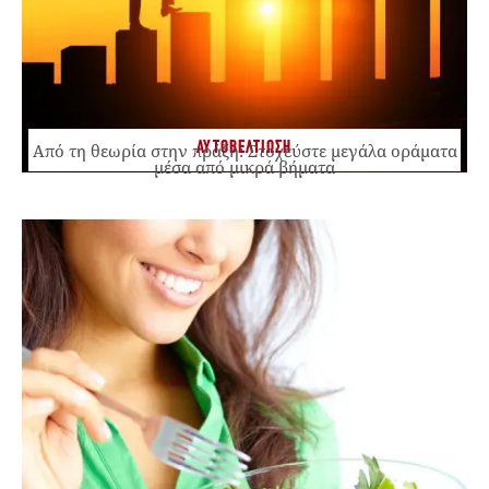
ΑΥΤΟΒΕΛΤΙΩΣΗ
Από τη θεωρία στην πράξη: Στοχεύστε μεγάλα οράματα
μέσα από μικρά βήματα