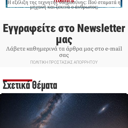
ΤΕΧΝΟΛΟΓΙΑ
Η εξέλιξη της τεχνητής νοημοσύνης: Πού σταματά η
μηχανή και ξεκινά ο άνθρωπος;
Εγγραφείτε στο Newsletter
μας
Λάβετε καθημερινά τα άρθρα μας στο e-mail
σας
ΠΟΛΙΤΙΚΗ ΠΡΟΣΤΑΣΙΑΣ ΑΠΟΡΡΗΤΟΥ
Σχετικά Θέματα