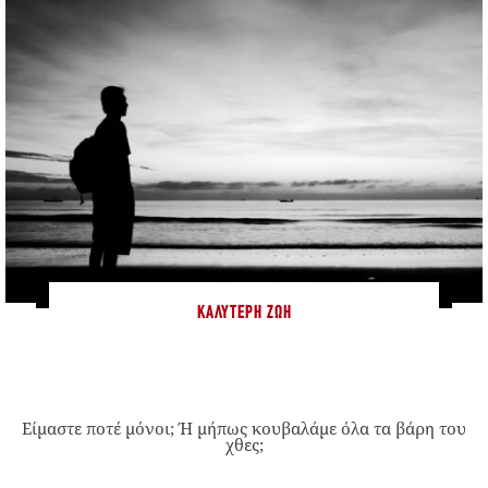
ΚΑΛΎΤΕΡΗ ΖΩΉ
Είμαστε ποτέ μόνοι; Ή μήπως κουβαλάμε όλα τα βάρη του
χθες;