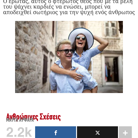
Ο έρωτας, αυτός ο φτερωτός θεός που με τα βέλη
του ψάχνει καρδιές να ενώσει, μπορεί να
αποδειχθεί σωτήριος για την ψυχή ενός άνθρωπος
Ανθρώπινες Σχέσεις
ΜΑΡΊΑ ΑΡΦΑΡΆ
2.2k