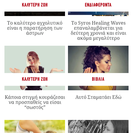
ΚΑΛΎΤΕΡΗ ΖΩΉ
ΕΝΔΙΑΦΈΡΟΝΤΑ
Το καλύτερο αγχολυτικό
Το Syros Healing Waves
είναι η παρατήρηση των
επαναλαμβάνεται για
άστρων
δεύτερη χρονιά και είναι
ακόμα μεγαλύτερο
ΚΑΛΎΤΕΡΗ ΖΩΉ
ΒΙΒΛΊΑ
Κάποια στιγμή κουράζεσαι
Αυτό Σταματάει Εδώ
να προσπαθείς να είσαι
“σωστός”