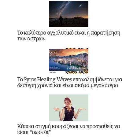
Το καλύτερο αγχολυτικό είναι η παρατήρηση
των άστρων
Το Syros Healing Waves επαναλαμβάνεται για
δεύτερη χρονιά και είναι ακόμα μεγαλύτερο
Κάποια στιγμή κουράζεσαι να προσπαθείς να
είσαι “σωστός”