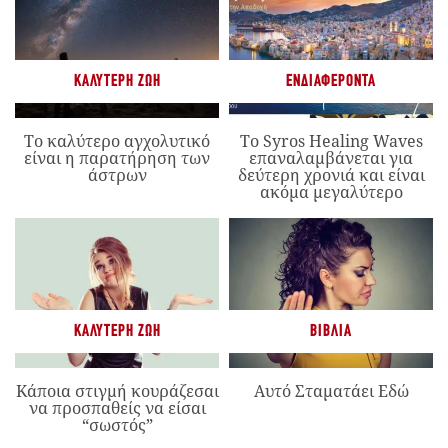
ΚΑΛΎΤΕΡΗ ΖΩΉ
ΕΝΔΙΑΦΈΡΟΝΤΑ
Το καλύτερο αγχολυτικό
Το Syros Healing Waves
είναι η παρατήρηση των
επαναλαμβάνεται για
άστρων
δεύτερη χρονιά και είναι
ακόμα μεγαλύτερο
ΚΑΛΎΤΕΡΗ ΖΩΉ
ΒΙΒΛΊΑ
Κάποια στιγμή κουράζεσαι
Αυτό Σταματάει Εδώ
να προσπαθείς να είσαι
“σωστός”