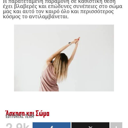
Η παρατεταμένη παραμονή σε καθιστική θέση
έχει βλαβερές και επώδυνες συνέπειες στο σώμα
μας και αυτό τον καιρό όλο και περισσότερος
κόσμος το αντιλαμβάνεται.
Άσκηση και Σώμα
EDITORIAL TEAM
2.9k