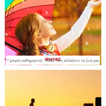
ΠΡΑΚΤΙΚΕΣ
7 μικρές καθημερινές “νίκες” που αλλάζουν τη ζωή μας