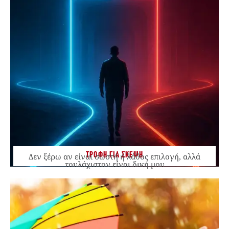
ΤΡΟΦΗ ΓΙΑ ΣΚΕΨΗ
Δεν ξέρω αν είναι σωστή ή λάθος επιλογή, αλλά
τουλάχιστον είναι δική μου