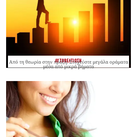
ΑΥΤΟΒΕΛΤΙΩΣΗ
Από τη θεωρία στην πράξη: Στοχεύστε μεγάλα οράματα
μέσα από μικρά βήματα