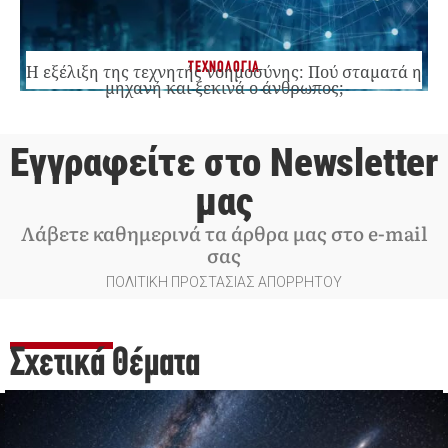
ΤΕΧΝΟΛΟΓΙΑ
Η εξέλιξη της τεχνητής νοημοσύνης: Πού σταματά η
μηχανή και ξεκινά ο άνθρωπος;
Εγγραφείτε στο Newsletter
μας
Λάβετε καθημερινά τα άρθρα μας στο e-mail
σας
ΠΟΛΙΤΙΚΗ ΠΡΟΣΤΑΣΙΑΣ ΑΠΟΡΡΗΤΟΥ
Σχετικά Θέματα