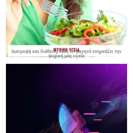
ΨΥΧΙΚΗ ΥΓΕΙΑ
Διατροφή και διάθεση: Πώς το φαγητό επηρεάζει την
ψυχική μας υγεία