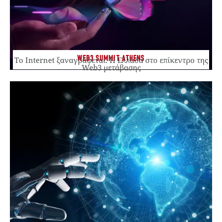
WEB3 SUMMIT ATHENS
Το Internet ξαναγράφεται. Η Ελλάδα στο επίκεντρο της
Web3 μετάβασης